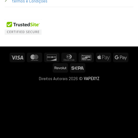
termos e Condições
Visa
MasterCard
Discover
Dinners
Bancontact
Apple
Googl
Club
Pay
Pay
Revolut
Sepa
Direitos Autorais 2026 ©
VAPEXYZ