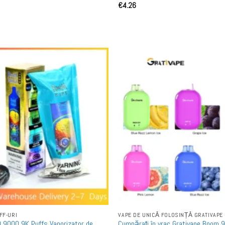
€
4.26
FF-URI
VAPE DE UNICĂ FOLOSINȚĂ GRATIVAPE
9000 9K Puffs Vaporizator de
Cumpărați în vrac Grativape Boom 