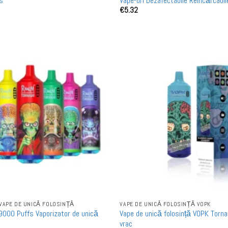
s
Vape-uri Dezafectabile Reîncărcabil
€
5.32
Vânzare cu Ridicata
VAPE DE UNICĂ FOLOSINȚĂ
VAPE DE UNICĂ FOLOSINȚĂ VOPK
000 Puffs Vaporizator de unică
Vape de unică folosință VOPK Torn
vrac