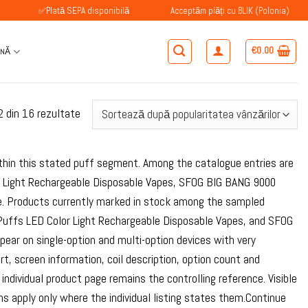
✅Plată SEPA disponibilă
Acceptăm plăți cu BLIK (Polonia)
✅Cli
€
0.00
ÂNĂ
Sortat
2 din 16 rezultate
după
popularitate
thin this stated puff segment. Among the catalogue entries are
Light Rechargeable Disposable Vapes, SFOG BIG BANG 9000
. Products currently marked in stock among the sampled
uffs LED Color Light Rechargeable Disposable Vapes, and SFOG
ar on single-option and multi-option devices with very
t, screen information, coil description, option count and
ndividual product page remains the controlling reference. Visible
 apply only where the individual listing states them.Continue