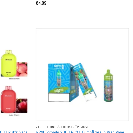
€
4.89
VAPE DE UNICĂ FOLOSINȚĂ MRVI
9000 Puffs Vape
MRVI Tornado 9000 Puffs Cumpărare în Vrac Vape