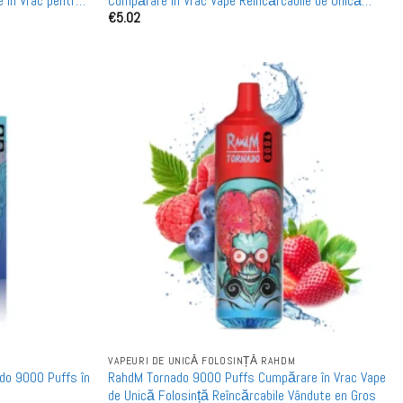
e în Vrac pentru
Cumpărare în Vrac Vape Reîncărcabile de Unică
€
5.02
Folosință Angro
VAPEURI DE UNICĂ FOLOSINȚĂ RAHDM
ado 9000 Puffs în
RahdM Tornado 9000 Puffs Cumpărare în Vrac Vape
de Unică Folosință Reîncărcabile Vândute en Gros