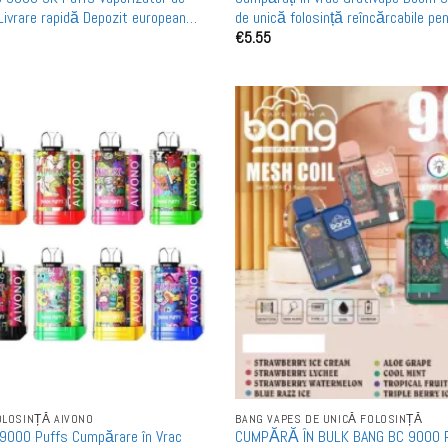
Livrare rapidă Depozit european
de unică folosință reîncărcabile pe
€
5.55
ă MOQ
gros
OLOSINȚĂ AIVONO
BANG VAPES DE UNICĂ FOLOSINȚĂ
 9000 Puffs Cumpărare în Vrac
CUMPĂRĂ ÎN BULK BANG BC 9000 Pu