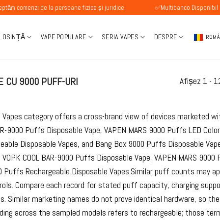
 de la persoane fizice și juridice.
✅Multibanco Disponibil
OLOSINȚĂ
VAPE POPULARE
SERIA VAPES
DESPRE
ROM
 CU 9000 PUFF-URI
Afișez 1 - 1
 Vapes category offers a cross-brand view of devices marketed wi
-9000 Puffs Disposable Vape, VAPEN MARS 9000 Puffs LED Color 
eable Disposable Vapes, and Bang Box 9000 Puffs Disposable Vape
de VOPK COOL BAR-9000 Puffs Disposable Vape, VAPEN MARS 9000 P
 Puffs Rechargeable Disposable Vapes.Similar puff counts may appe
rols. Compare each record for stated puff capacity, charging suppor
s. Similar marketing names do not prove identical hardware, so the i
ing across the sampled models refers to rechargeable; those terms