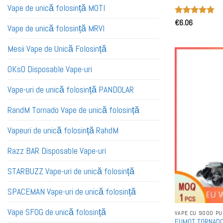
Vape de unică folosință MOTI
Evaluat la
€
6.06
Vape de unică folosință MRVI
5
din 5
Mesii Vape de Unică Folosință
OKsO Disposable Vape-uri
Vape-uri de unică folosință PANDOLAR
RandM Tornado Vape de unică folosință
Vapeuri de unică folosință RahdM
Razz BAR Disposable Vape-uri
STARBUZZ Vape-uri de unică folosință
SPACEMAN Vape-uri de unică folosință
Vape SFOG de unică folosință
VAPE CU 9000 PU
FUMOT TORNADO 