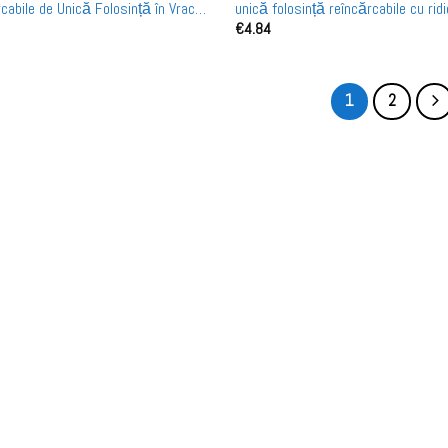
cabile de Unică Folosință în Vrac
unică folosință reîncărcabile cu rid
€
4.84
cu Ridicata
1
2