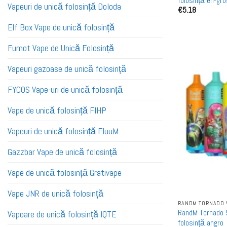
folosință en-gro
Vapeuri de unică folosință Doloda
€
5.18
Elf Box Vape de unică folosință
Fumot Vape de Unică Folosință
Vapeuri gazoase de unică folosință
FYCOS Vape-uri de unică folosință
Vape de unică folosință FIHP
Vapeuri de unică folosință FluuM
Gazzbar Vape de unică folosință
Vape de unică folosință Grativape
Vape JNR de unică folosință
RANDM TORNADO 
RandM Tornado 9
Vapoare de unică folosință IQTE
folosință angro