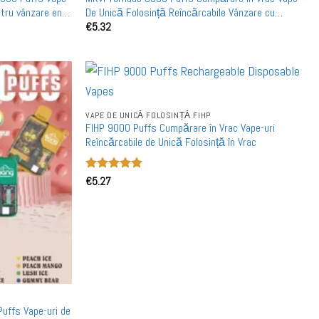
ntru vânzare en
De Unică Folosință Reîncărcabile Vânzare cu
€
5.32
Ridicata
VAPE DE UNICĂ FOLOSINȚĂ FIHP
FIHP 9000 Puffs Cumpărare în Vrac Vape-uri
Reîncărcabile de Unică Folosință în Vrac
Evaluat la
€
5.27
5
din 5
ffs Vape-uri de