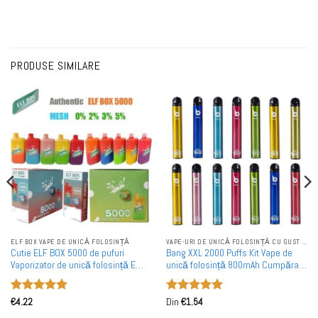
PRODUSE SIMILARE
ELF BOX VAPE DE UNICĂ FOLOSINȚĂ
VAPE-URI DE UNICĂ FOLOSINȚĂ CU GUST DE MĂR
Cutie ELF BOX 5000 de pufuri
Bang XXL 2000 Puffs Kit Vape de
Vaporizator de unică folosință E
unică folosință 800mAh Cumpărare
Cigaretă en gros
în vrac
Evaluat la
Evaluat la
€
4.22
Din
€
1.54
5
din 5
5
din 5