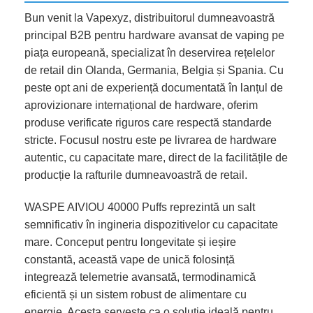
gust de pasiune de fruct
,
Vape-uri de unică folosință cu gust de piersică
,
Bun venit la Vapexyz, distribuitorul dumneavoastră
Vape-uri de unică folosință cu gust de ananas
,
Vape-uri de unică folosință
cu gust de zmeură
,
Vape reîncărcabile
,
Vape-uri de unică folosință cu gust
principal B2B pentru hardware avansat de vaping pe
de Red Bull
,
Vape de Unică Folosință cu Gust de Căpșuni
,
Magazin de Vape
piața europeană, specializat în deservirea rețelelor
By Puffs
,
Vape-uri de unică folosință cu gust de pepene verde
de retail din Olanda, Germania, Belgia și Spania. Cu
peste opt ani de experiență documentată în lanțul de
aprovizionare internațional de hardware, oferim
produse verificate riguros care respectă standarde
stricte. Focusul nostru este pe livrarea de hardware
autentic, cu capacitate mare, direct de la facilitățile de
producție la rafturile dumneavoastră de retail.
WASPE AIVIOU 40000 Puffs reprezintă un salt
semnificativ în ingineria dispozitivelor cu capacitate
mare. Conceput pentru longevitate și ieșire
constantă, această vape de unică folosință
integrează telemetrie avansată, termodinamică
eficientă și un sistem robust de alimentare cu
energie. Acesta servește ca o soluție ideală pentru