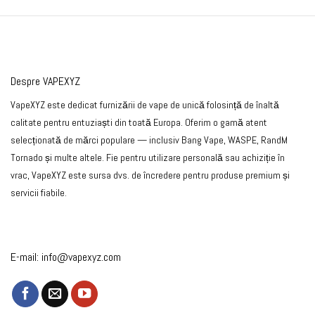
Despre VAPEXYZ
VapeXYZ este dedicat furnizării de vape de unică folosință de înaltă
calitate pentru entuziaști din toată Europa. Oferim o gamă atent
selecționată de mărci populare — inclusiv Bang Vape, WASPE, RandM
Tornado și multe altele. Fie pentru utilizare personală sau achiziție în
vrac, VapeXYZ este sursa dvs. de încredere pentru produse premium și
servicii fiabile.
E-mail:
info@vapexyz.com