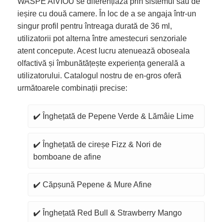
WASPE AIVIOU se diferențiază prin sistemul său de
ieșire cu două camere. În loc de a se angaja într-un
singur profil pentru întreaga durată de 36 ml,
utilizatorii pot alterna între amestecuri senzoriale
atent concepute. Acest lucru atenuează oboseala
olfactivă și îmbunătățește experiența generală a
utilizatorului. Catalogul nostru de en-gros oferă
următoarele combinații precise:
✔️ Înghețată de Pepene Verde & Lămâie Lime
✔️ Înghețată de cireșe Fizz & Nori de
bomboane de afine
✔️ Căpșună Pepene & Mure Afine
✔️ Înghețată Red Bull & Strawberry Mango