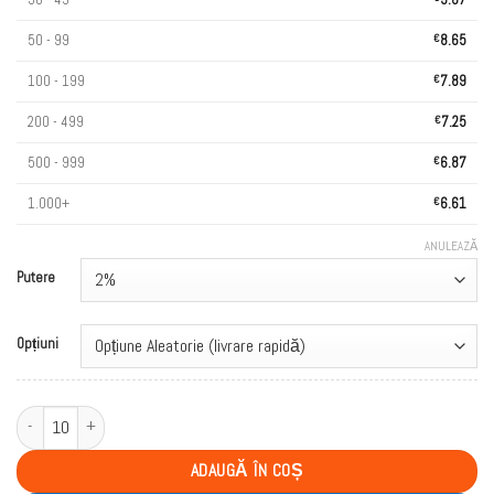
50 - 99
€
8.65
100 - 199
€
7.89
200 - 499
€
7.25
500 - 999
€
6.87
1.000+
€
6.61
ANULEAZĂ
Putere
Opțiuni
Cantitate WASPE AIVIOU 40000 Puffs Double Taste LED Screen Bulk Buy Re
ADAUGĂ ÎN COȘ