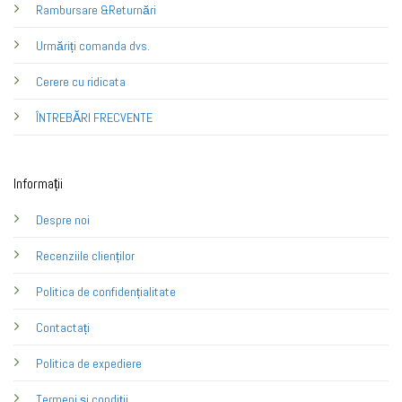
Rambursare &Returnări
Urmăriți comanda dvs.
Cerere cu ridicata
ÎNTREBĂRI FRECVENTE
Informații
Despre noi
Recenziile clienților
Politica de confidențialitate
Contactați
Politica de expediere
Termeni și condiții