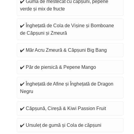
✔️ Gumă de mestecat cu căpșuni, pepene
verde și mix de fructe
✔️ Înghețată de Cola de Vișine și Bomboane
de Căpșuni și Zmeură
✔️ Măr Acru Zmeură & Căpșuni Big Bang
✔️ Păr de piersică & Pepene Mango
✔️ Înghețată de Afine și Înghețată de Dragon
Negru
✔️ Căpșună, Cireșă & Kiwi Passion Fruit
✔️ Ursuleț de gumă și Cola de căpșuni