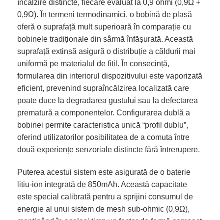
încălzire distincte, fiecare evaluat la 0,9 ohmi (0,9Ω +
0,9Ω). În termeni termodinamici, o bobină de plasă
oferă o suprafață mult superioară în comparație cu
bobinele tradiționale din sârmă înfășurată. Această
suprafață extinsă asigură o distribuție a căldurii mai
uniformă pe materialul de fitil. În consecință,
formularea din interiorul dispozitivului este vaporizată
eficient, prevenind supraîncălzirea localizată care
poate duce la degradarea gustului sau la defectarea
prematură a componentelor. Configurarea dublă a
bobinei permite caracteristica unică “profil dublu”,
oferind utilizatorilor posibilitatea de a comuta între
două experiențe senzoriale distincte fără întrerupere.
Puterea acestui sistem este asigurată de o baterie
litiu-ion integrată de 850mAh. Această capacitate
este special calibrată pentru a sprijini consumul de
energie al unui sistem de mesh sub-ohmic (0,9Ω),