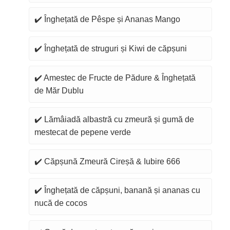
✔️ Înghețată de Pêspe și Ananas Mango
✔️ Înghețată de struguri și Kiwi de căpșuni
✔️ Amestec de Fructe de Pădure & Înghețată
de Măr Dublu
✔️ Lămâiadă albastră cu zmeură și gumă de
mestecat de pepene verde
✔️ Căpșună Zmeură Cireșă & Iubire 666
✔️ Înghețată de căpșuni, banană și ananas cu
nucă de cocos