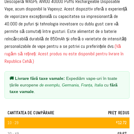
Descoperă WASPE AIVIOU 40000 Puffs Rechargeable Disposable
la clienți
Vape, acum disponibil la Vapexyz. Acest dispozitiv oferă o experiență
de vaporizare excepțională cu capacitatea sa impresionantă de
40.000 de pufuri și tehnologia inovatoare cu dublu gust care vă
permite să comutați între gusturi.
Este alimentat de o baterie
reîncărcabilă durabilă de 850mAh și oferă o varietate de intensități
personalizabile de vape pentru a se potrivi cu preferințele dvs.
(Vă
rugăm să rețineți: Acest produs nu este disponibil pentru livrare în
Republica Cehă.)
🚚 Livrare fără taxe vamale:
Expediăm vape-uri în toate
țările europene
cu
fără
de exemplu, Germania, Franța, Italia
taxe vamale
.
CANTITATEA DE CUMPĂRARE
PREȚ REDUS
10 - 29
€
12.72
30 - 49
€
9.67