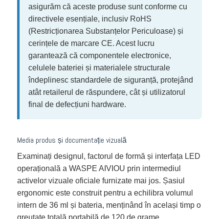
asigurăm că aceste produse sunt conforme cu
directivele esențiale, inclusiv RoHS
(Restricționarea Substanțelor Periculoase) și
cerințele de marcare CE. Acest lucru
garantează că componentele electronice,
celulele bateriei și materialele structurale
îndeplinesc standardele de siguranță, protejând
atât retailerul de răspundere, cât și utilizatorul
final de defecțiuni hardware.
Media produs și documentație vizuală
Examinați designul, factorul de formă și interfața LED
operațională a WASPE AIVIOU prin intermediul
activelor vizuale oficiale furnizate mai jos. Șasiul
ergonomic este construit pentru a echilibra volumul
intern de 36 ml și bateria, menținând în același timp o
greutate totală portabilă de 120 de grame.