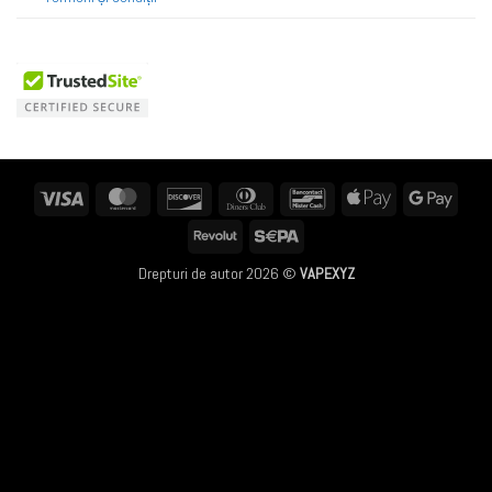
Visa
MasterCard
Discover
Dinners
Bancontact
Apple
Googl
Club
Pay
Pay
Revolut
Sepa
Drepturi de autor 2026 ©
VAPEXYZ