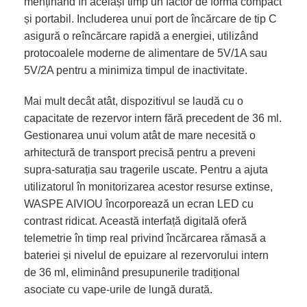
menținând în același timp un factor de formă compact
și portabil. Includerea unui port de încărcare de tip C
asigură o reîncărcare rapidă a energiei, utilizând
protocoalele moderne de alimentare de 5V/1A sau
5V/2A pentru a minimiza timpul de inactivitate.
Mai mult decât atât, dispozitivul se laudă cu o
capacitate de rezervor intern fără precedent de 36 ml.
Gestionarea unui volum atât de mare necesită o
arhitectură de transport precisă pentru a preveni
supra-saturația sau tragerile uscate. Pentru a ajuta
utilizatorul în monitorizarea acestor resurse extinse,
WASPE AIVIOU încorporează un ecran LED cu
contrast ridicat. Această interfață digitală oferă
telemetrie în timp real privind încărcarea rămasă a
bateriei și nivelul de epuizare al rezervorului intern
de 36 ml, eliminând presupunerile tradițional
asociate cu vape-urile de lungă durată.