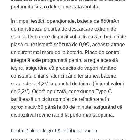
prelungită fără o defecțiune catastrofală.
În timpul testării operaționale, bateria de 850mAh
demonstrează o curbă de descărcare extrem de
stabilă. Deoarece dispozitivul utilizează o bobină de
plasă cu rezistență scăzută de 0,9Ω, aceasta atrage
un curent mai mare de la baterie. Placa de control
integrată este programată pentru a regla această
ieșire, asigurând că producția de vapori rămâne
constantă chiar și atunci când tensiunea bateriei
scade de la 4,2V la punctul de tăiere (în jurul valorii
de 3,2V). Odată epuizată, conexiunea Type-C
facilitează un ciclu complet de reîncărcare în
aproximativ 60 până la 80 de minute, asigurând că
dispozitivul revine rapid la performanța optimă.
Combinații duble de gust și profiluri senzoriale