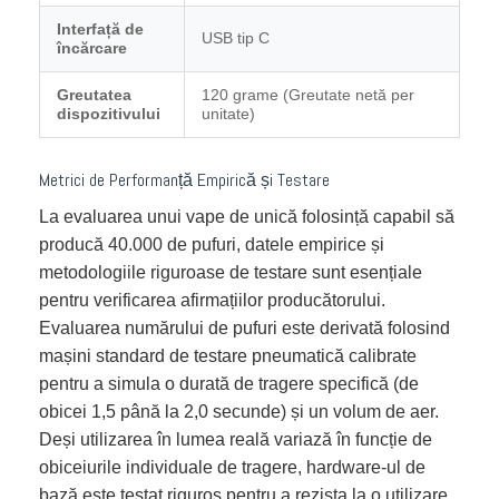
Interfață de
USB tip C
încărcare
Greutatea
120 grame (Greutate netă per
dispozitivului
unitate)
Metrici de Performanță Empirică și Testare
La evaluarea unui vape de unică folosință capabil să
producă 40.000 de pufuri, datele empirice și
metodologiile riguroase de testare sunt esențiale
pentru verificarea afirmațiilor producătorului.
Evaluarea numărului de pufuri este derivată folosind
mașini standard de testare pneumatică calibrate
pentru a simula o durată de tragere specifică (de
obicei 1,5 până la 2,0 secunde) și un volum de aer.
Deși utilizarea în lumea reală variază în funcție de
obiceiurile individuale de tragere, hardware-ul de
bază este testat riguros pentru a rezista la o utilizare