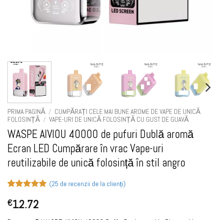
PRIMA PAGINĂ
/
CUMPĂRAȚI CELE MAI BUNE AROME DE VAPE DE UNICĂ
FOLOSINȚĂ
/
VAPE-URI DE UNICĂ FOLOSINȚĂ CU GUST DE GUAVĂ
WASPE AIVIOU 40000 de pufuri Dublă aromă
Ecran LED Cumpărare în vrac Vape-uri
reutilizabile de unică folosință în stil angro
(
25
de recenzii de la clienți)
Evaluat la
25
12.72
€
5
din 5 pe
baza a
de
evaluări de