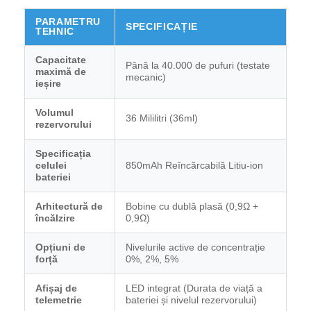
PARAMETRU
SPECIFICAȚIE
TEHNIC
Capacitate
Până la 40.000 de pufuri (testate
maximă de
mecanic)
ieșire
Volumul
36 Mililitri (36ml)
rezervorului
Specificația
celulei
850mAh Reîncărcabilă Litiu-ion
bateriei
Arhitectură de
Bobine cu dublă plasă (0,9Ω +
încălzire
0,9Ω)
Opțiuni de
Nivelurile active de concentrație
forță
0%, 2%, 5%
Afișaj de
LED integrat (Durata de viață a
telemetrie
bateriei și nivelul rezervorului)