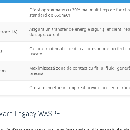
Oferă aproximativ cu 30% mai mult timp de funcționa
standard de 650mAh.
Asigură un transfer de energie sigur și eficient, re
trare 1A)
de supracurent.
Calibrat matematic pentru a corespunde perfect cu 
lă
uscate.
Maximizează zona de contact cu fitilul fluid, gener
ohm
precisă.
Oferă telemetrie în timp real privind procentul răma
dware Legacy WASPE