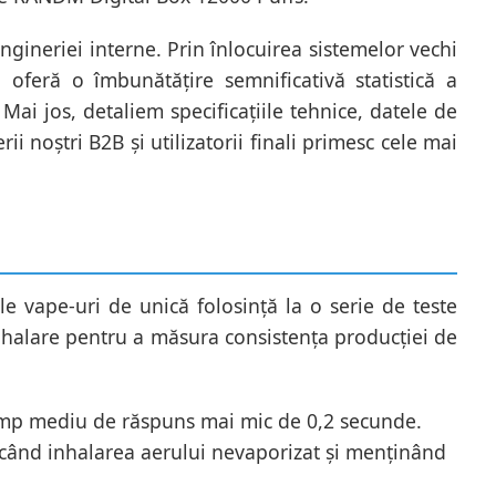
gineriei interne. Prin înlocuirea sistemelor vechi
oferă o îmbunătățire semnificativă statistică a
 Mai jos, detaliem specificațiile tehnice, datele de
 noștri B2B și utilizatorii finali primesc cele mai
le vape-uri de unică folosință la o serie de teste
halare pentru a măsura consistența producției de
timp mediu de răspuns mai mic de 0,2 secunde.
icând inhalarea aerului nevaporizat și menținând