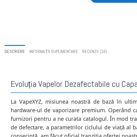
DESCRIERE
INFORMAȚII SUPLIMENTARE
RECENZII (16)
Evoluția Vapelor Dezafectabile cu Capa
La VapeXYZ, misiunea noastră de bază în ultimii
hardware-ul de vaporizare premium. Operând ca u
furnizori pentru a ne curata catalogul. În mod tr
de defectare, a parametrilor ciclului de viață al b
consecință, am făcut oficial tranziția ofertei no