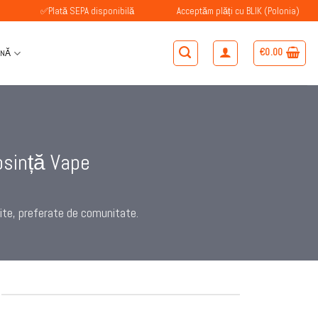
✅Plată SEPA disponibilă
Acceptăm plăți cu BLIK (Polonia)
✅Cl
€
0.00
ÂNĂ
osință Vape
ite, preferate de comunitate.