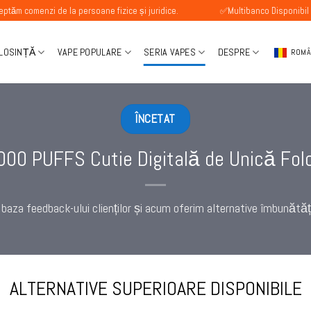
i de la persoane fizice și juridice.
✅Multibanco Disponibil
OLOSINȚĂ
VAPE POPULARE
SERIA VAPES
DESPRE
ROM
ÎNCETAT
0 PUFFS Cutie Digitală de Unică Fol
baza feedback-ului clienților și acum oferim alternative îmbunătăț
ALTERNATIVE SUPERIOARE DISPONIBILE