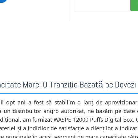
citate Mare: O Tranziție Bazată pe Dovezi
 opt ani a fost să stabilim o lanț de aprovizionare
n distribuitor angro autorizat, ne bazăm pe date em
adițional, am furnizat WASPE 12000 Puffs Digital Box. 
ateriei și a indicilor de satisfacție a clienților a indi
astre principale în acest segment de mare capacitate că