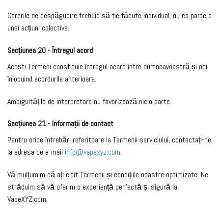
Cererile de despăgubire trebuie să fie făcute individual, nu ca parte a
unei acțiuni colective.
Secțiunea 20 - Întregul acord
Acești Termeni constituie întregul acord între dumneavoastră și noi,
înlocuind acordurile anterioare.
Ambiguitățile de interpretare nu favorizează nicio parte.
Secțiunea 21 - Informații de contact
Pentru orice întrebări referitoare la Termenii serviciului, contactați-ne
la adresa de e-mail
info@vapexyz.com
.
Vă mulțumim că ați citit Termenii și condițiile noastre optimizate. Ne
străduim să vă oferim o experiență perfectă și sigură la
VapeXYZ.com.