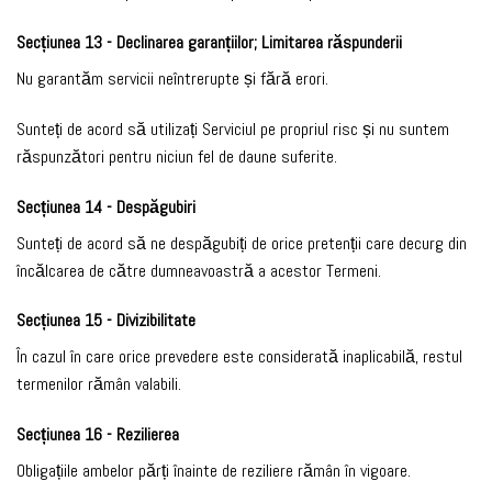
Secțiunea 13 - Declinarea garanțiilor; Limitarea răspunderii
Nu garantăm servicii neîntrerupte și fără erori.
Sunteți de acord să utilizați Serviciul pe propriul risc și nu suntem
răspunzători pentru niciun fel de daune suferite.
Secțiunea 14 - Despăgubiri
Sunteți de acord să ne despăgubiți de orice pretenții care decurg din
încălcarea de către dumneavoastră a acestor Termeni.
Secțiunea 15 - Divizibilitate
În cazul în care orice prevedere este considerată inaplicabilă, restul
termenilor rămân valabili.
Secțiunea 16 - Rezilierea
Obligațiile ambelor părți înainte de reziliere rămân în vigoare.