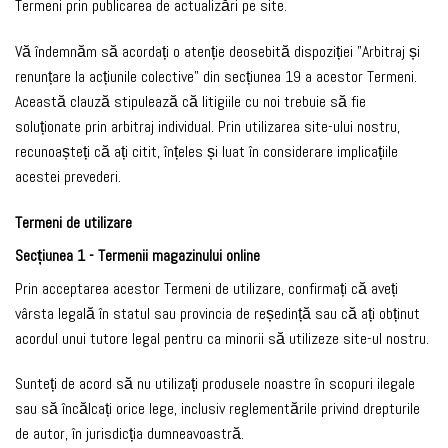
Termeni prin publicarea de actualizări pe site.
Vă îndemnăm să acordați o atenție deosebită dispoziției "Arbitraj și
renunțare la acțiunile colective" din secțiunea 19 a acestor Termeni.
Această clauză stipulează că litigiile cu noi trebuie să fie
soluționate prin arbitraj individual. Prin utilizarea site-ului nostru,
recunoașteți că ați citit, înțeles și luat în considerare implicațiile
acestei prevederi.
Termeni de utilizare
Secțiunea 1 - Termenii magazinului online
Prin acceptarea acestor Termeni de utilizare, confirmați că aveți
vârsta legală în statul sau provincia de reședință sau că ați obținut
acordul unui tutore legal pentru ca minorii să utilizeze site-ul nostru.
Sunteți de acord să nu utilizați produsele noastre în scopuri ilegale
sau să încălcați orice lege, inclusiv reglementările privind drepturile
de autor, în jurisdicția dumneavoastră.