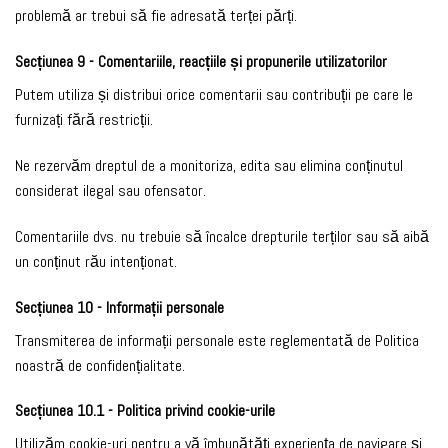
problemă ar trebui să fie adresată terței părți.
Secțiunea 9 - Comentariile, reacțiile și propunerile utilizatorilor
Putem utiliza și distribui orice comentarii sau contribuții pe care le
furnizați fără restricții.
Ne rezervăm dreptul de a monitoriza, edita sau elimina conținutul
considerat ilegal sau ofensator.
Comentariile dvs. nu trebuie să încalce drepturile terților sau să aibă
un conținut rău intenționat.
Secțiunea 10 - Informații personale
Transmiterea de informații personale este reglementată de Politica
noastră de confidențialitate.
Secțiunea 10.1 - Politica privind cookie-urile
Utilizăm cookie-uri pentru a vă îmbunătăți experiența de navigare și