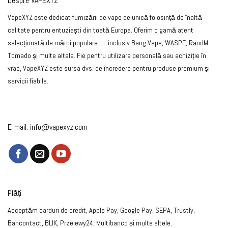
Despre VAPEXYZ
VapeXYZ este dedicat furnizării de vape de unică folosință de înaltă
calitate pentru entuziaști din toată Europa. Oferim o gamă atent
selecționată de mărci populare — inclusiv Bang Vape, WASPE, RandM
Tornado și multe altele. Fie pentru utilizare personală sau achiziție în
vrac, VapeXYZ este sursa dvs. de încredere pentru produse premium și
servicii fiabile.
E-mail:
info@vapexyz.com
Plăți
Acceptăm carduri de credit, Apple Pay, Google Pay, SEPA, Trustly,
Bancontact, BLIK, Przelewy24, Multibanco și multe altele.