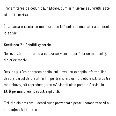
Transmiterea de coduri dăunătoare, cum ar fi viermi sau viruși, este
strict interzisă.
Încălcarea oricăror termeni va duce la încetarea imediată a accesului
la servicii.
Secțiunea 2 - Condiții generale
Ne rezervăm dreptul de a refuza serviciul oricui, în orice moment și
din orice motiv.
Deși asigurăm criptarea conținutului dvs., cu excepția informațiilor
despre cardul de credit, în timpul transferului, nu trebuie să folosiți în
mod abuziv, să reproduceți sau să vindeți nicio parte a Serviciului
fără permisiunea noastră explicită.
Titlurile din prezentul acord sunt prezentate pentru comoditate și nu
influențează Termenii.