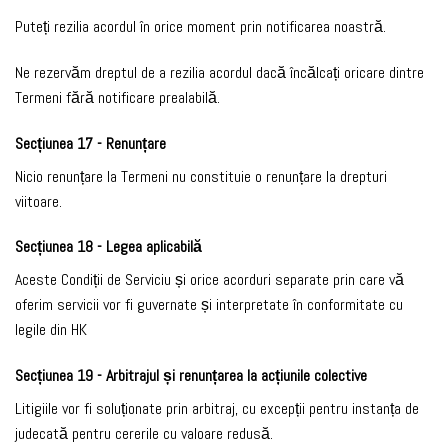
Puteți rezilia acordul în orice moment prin notificarea noastră.
Ne rezervăm dreptul de a rezilia acordul dacă încălcați oricare dintre
Termeni fără notificare prealabilă.
Secțiunea 17 - Renunțare
Nicio renunțare la Termeni nu constituie o renunțare la drepturi
viitoare.
Secțiunea 18 - Legea aplicabilă
Aceste Condiții de Serviciu și orice acorduri separate prin care vă
oferim servicii vor fi guvernate și interpretate în conformitate cu
legile din HK
Secțiunea 19 - Arbitrajul și renunțarea la acțiunile colective
Litigiile vor fi soluționate prin arbitraj, cu excepții pentru instanța de
judecată pentru cererile cu valoare redusă.