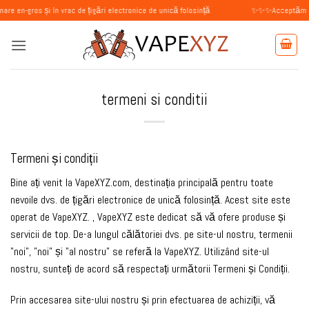
Skip
s și în vrac de țigări electronice de unică folosință
✨✨✨Acceptăm comenzi de l
to
content
termeni si conditii
Termeni și condiții
Bine ați venit la VapeXYZ.com, destinația principală pentru toate
nevoile dvs. de țigări electronice de unică folosință. Acest site este
operat de VapeXYZ. , VapeXYZ este dedicat să vă ofere produse și
servicii de top. De-a lungul călătoriei dvs. pe site-ul nostru, termenii
"noi", "noi" și "al nostru" se referă la VapeXYZ. Utilizând site-ul
nostru, sunteți de acord să respectați următorii Termeni și Condiții.
Prin accesarea site-ului nostru și prin efectuarea de achiziții, vă