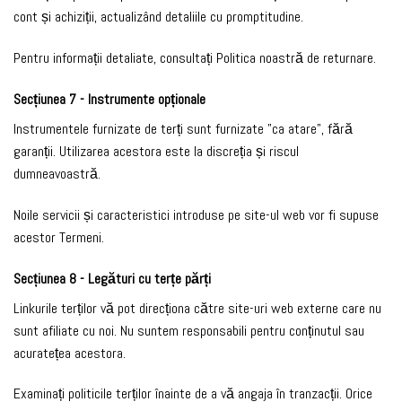
cont și achiziții, actualizând detaliile cu promptitudine.
Pentru informații detaliate, consultați Politica noastră de returnare.
Secțiunea 7 - Instrumente opționale
Instrumentele furnizate de terți sunt furnizate "ca atare", fără
garanții. Utilizarea acestora este la discreția și riscul
dumneavoastră.
Noile servicii și caracteristici introduse pe site-ul web vor fi supuse
acestor Termeni.
Secțiunea 8 - Legături cu terțe părți
Linkurile terților vă pot direcționa către site-uri web externe care nu
sunt afiliate cu noi. Nu suntem responsabili pentru conținutul sau
acuratețea acestora.
Examinați politicile terților înainte de a vă angaja în tranzacții. Orice