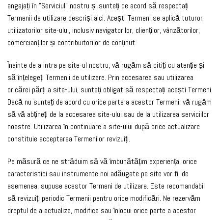
angajați în "Serviciul" nostru și sunteți de acord să respectați
Termenii de utilizare descriși aici. Acești Termeni se aplică tuturor
utilizatorilor site-ului, inclusiv navigatorilor, clienților, vânzătorilor,
comercianților și contribuitorilor de conținut.
Înainte de a intra pe site-ul nostru, vă rugăm să citiți cu atenție și
să înțelegeți Termenii de utilizare. Prin accesarea sau utilizarea
oricărei părți a site-ului, sunteți obligat să respectați acești Termeni.
Dacă nu sunteți de acord cu orice parte a acestor Termeni, vă rugăm
să vă abțineți de la accesarea site-ului sau de la utilizarea serviciilor
noastre. Utilizarea în continuare a site-ului după orice actualizare
constituie acceptarea Termenilor revizuiți.
Pe măsură ce ne străduim să vă îmbunătățim experiența, orice
caracteristici sau instrumente noi adăugate pe site vor fi, de
asemenea, supuse acestor Termeni de utilizare. Este recomandabil
să revizuiți periodic Termenii pentru orice modificări. Ne rezervăm
dreptul de a actualiza, modifica sau înlocui orice parte a acestor