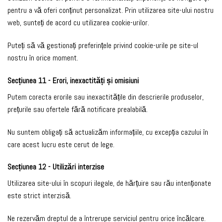
pentru a vă oferi conținut personalizat. Prin utilizarea site-ului nostru
web, sunteți de acord cu utilizarea cookie-urilor.
Puteți să vă gestionați preferințele privind cookie-urile pe site-ul
nostru în orice moment.
Secțiunea 11 - Erori, inexactități și omisiuni
Putem corecta erorile sau inexactitățile din descrierile produselor,
prețurile sau ofertele fără notificare prealabilă.
Nu suntem obligați să actualizăm informațiile, cu excepția cazului în
care acest lucru este cerut de lege.
Secțiunea 12 - Utilizări interzise
Utilizarea site-ului în scopuri ilegale, de hărțuire sau rău intenționate
este strict interzisă.
Ne rezervăm dreptul de a întrerupe serviciul pentru orice încălcare.