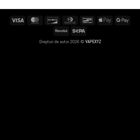
Visa
MasterCard
Discover
Dinners
Bancontact
Apple
Googl
Club
Pay
Pay
Revolut
Sepa
Drepturi de autor 2026 ©
VAPEXYZ