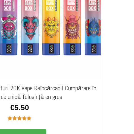
ri 20K Vape Reîncărcabil Cumpărare în
 de unică folosință en gros
€
5.50
Evaluat la
5.00
din 5