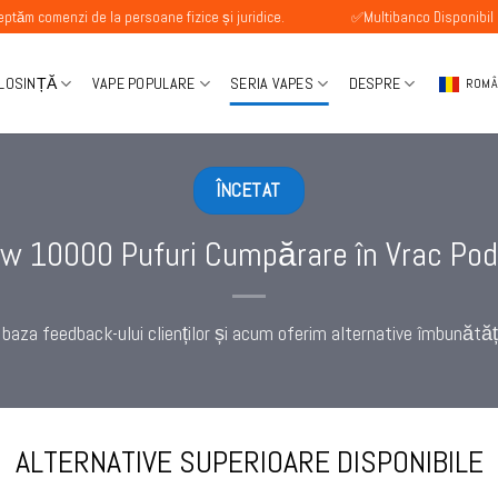
 de la persoane fizice și juridice.
✅Multibanco Disponibil
OLOSINȚĂ
VAPE POPULARE
SERIA VAPES
DESPRE
ROM
ÎNCETAT
w 10000 Pufuri Cumpărare în Vrac Pod 
baza feedback-ului clienților și acum oferim alternative îmbunătăț
ALTERNATIVE SUPERIOARE DISPONIBILE