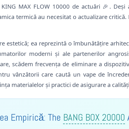
 KING MAX FLOW 10000 de actuări 🎉. Deși a 
dinamica termică au necesitat o actualizare cri
are estetică; ea reprezintă o îmbunătățire arhi
atorilor moderni și ale partenerilor angrosișt
re, scădem frecvența de eliminare a dispozitiv
ntru vânzătorii care caută un vape de încreder
nța materialelor și practici de asigurare a calităț
rea Empirică: The
BANG BOX 20000