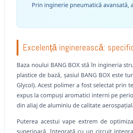
Prin inginerie pneumatică avansată, ac
Excelență inginerească: specifica
Baza noului BANG BOX stă în ingineria stru
plastice de bază, șasiul BANG BOX este tu
Glycol). Acest polimer a fost selectat prin
expus la compuși aromatici interni pe perio
din aliaj de aluminiu de calitate aerospația
Puterea acestui vape extrem de optimizat 
superioară. Integrată cu un circuit integr