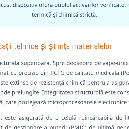
est dispozitiv oferă dublul activărilor verificate, 
termică și chimică strictă.
ții tehnice și știința materialelor
cturală superioară. Spre deosebire de vape-urile 
rnat cu precizie din PCTG de calitate medicală (
 teste extinse de rezistență chimică pentru a asig
ade prelungite. Integritatea structurală este con
lă, care protejează microprocesoarele electronice 
este asigurată de o celulă reîncărcabilă de li
at de gestionare a puterii (PMIC) de ultimă gene