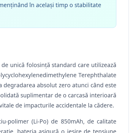
menținând în același timp o stabilitate
de unică folosință standard care utilizează
Polycyclohexylenedimethylene Terephthalate
ura degradarea absolut zero atunci când este
solidată suplimentar de o carcasă interioară
vitale de impacturile accidentale la cădere.
tiu-polimer (Li-Po) de 850mAh, de calitate
rație, bateria asigură o ieșire de tensiune