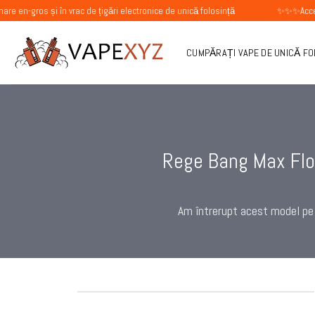
Skip
și în vrac de țigări electronice de unică folosință
✨✨✨Acceptăm comenzi
to
content
CUMPĂRAȚI VAPE DE UNICĂ F
Rege Bang Max Flo
Am întrerupt acest model pe 