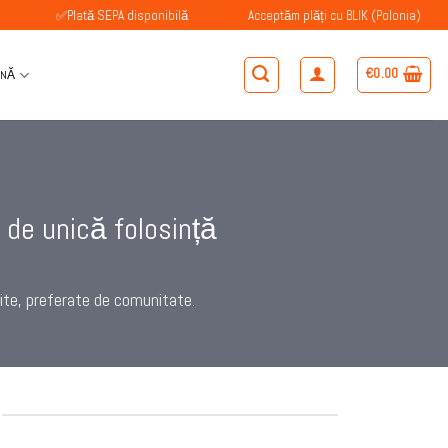
✅Plată SEPA disponibilă
Acceptăm plăți cu BLIK (Polonia)
✅Cli
€
0.00
ÂNĂ
de unică folosință
ite, preferate de comunitate.