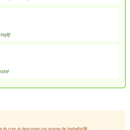
tepți!
rate!
 ca și cum ai descoperi noi arome de înghețată!