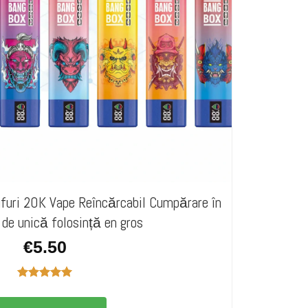
ri 20K Vape Reîncărcabil Cumpărare în
 de unică folosință en gros
€
5.50
Evaluat la
5.00
din 5