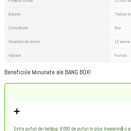
Pufături totale
12.000 de
Baterie
Trebuie î
Comoditate
Bun
Varietate de arome
12 arome
Valoare
Frumos
Beneficiile Minunate ale BANG BOX!
➕
Extra pufuri din belșug: 8.000 de pufuri în plus înseamnă o e