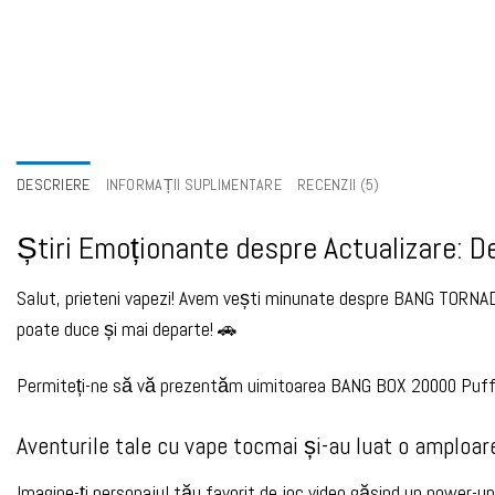
DESCRIERE
INFORMAȚII SUPLIMENTARE
RECENZII (5)
Știri Emoționante despre Actualizare: 
Salut, prieteni vapezi! Avem vești minunate despre BANG TORNADO
poate duce și mai departe! 🚗
Permiteți-ne să vă prezentăm uimitoarea BANG BOX 20000 Puffs! E
Aventurile tale cu vape tocmai și-au luat o amploa
Imagine-ți personajul tău favorit de joc video găsind un power-up