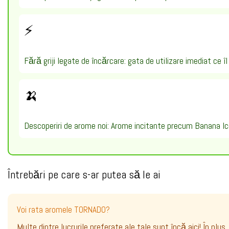
⚡
Fără griji legate de încărcare: gata de utilizare imediat ce î
🍌
Descoperiri de arome noi: Arome incitante precum Banana Ic
Întrebări pe care s-ar putea să le ai
Voi rata aromele TORNADO?
Multe dintre lucrurile preferate ale tale sunt încă aici! În plu