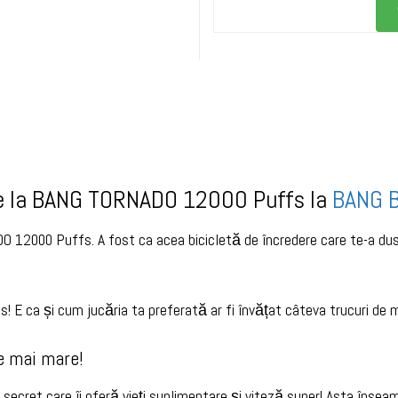
De la BANG TORNADO 12000 Puffs la
BANG B
 12000 Puffs. A fost ca acea bicicletă de încredere care te-a dus
 ca și cum jucăria ta preferată ar fi învățat câteva trucuri de mag
re mai mare!
 secret care îi oferă vieți suplimentare și viteză super! Asta înse