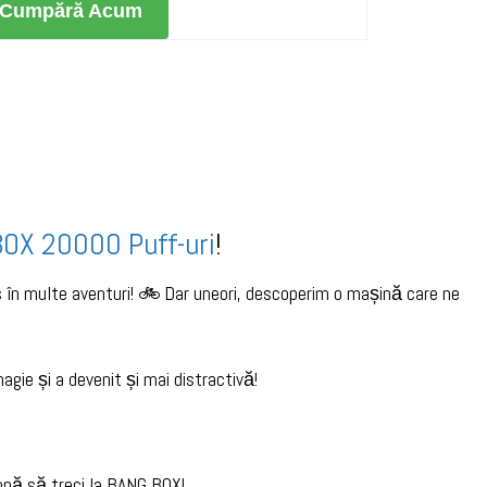
Cumpără Acum
OX 20000 Puff-uri
!
 în multe aventuri! 🚲 Dar uneori, descoperim o mașină care ne
ie și a devenit și mai distractivă!
amnă să treci la BANG BOX!