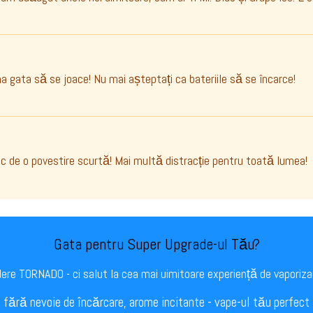
a gata să se joace! Nu mai așteptați ca bateriile să se încarce!
loc de o povestire scurtă! Mai multă distracție pentru toată lumea!
Gata pentru Super Upgrade-ul Tău?
dere TORNADO - ci salut la cea mai uimitoare experiență de vaporiz
, fără nevoie de încărcare, arome incitante - vape-ul tău perfect 