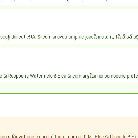
l scoți din cutie! Ca și cum ai avea timp de joacă instant, fără să aș
e și Raspberry Watermelon! E ca și cum ai găsi noi bomboane prefe
s, am adăugat unele noi uimitoare, cum ar fi Mr. Blue și Grape Ice! E