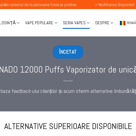
de la persoane fizice și juridice.
✅Multibanco Disponibil
✅
OLOSINȚĂ
VAPE POPULARE
SERIA VAPES
DESPRE
ROM
ÎNCETAT
ADO 12000 Puffs Vaporizator de unică
baza feedback-ului clienților și acum oferim alternative îmbunătăț
ALTERNATIVE SUPERIOARE DISPONIBILE