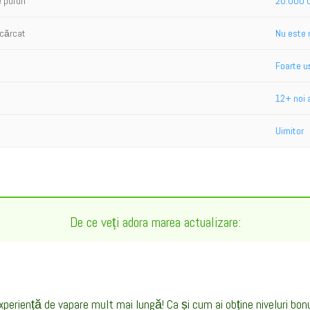
 pufuri
20.000 d
ncărcat
Nu este 
Foarte u
12+ noi
Uimitor
De ce veți adora marea actualizare:
xperiență de vapare mult mai lungă! Ca și cum ai obține niveluri bonu