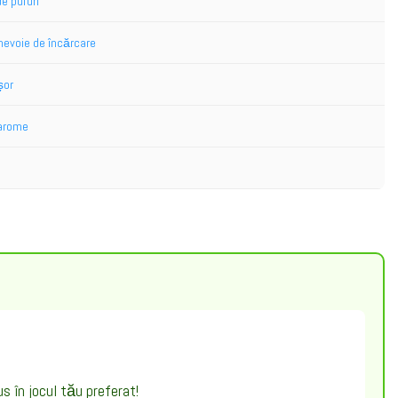
e pufuri
nevoie de încărcare
șor
 arome
s în jocul tău preferat!