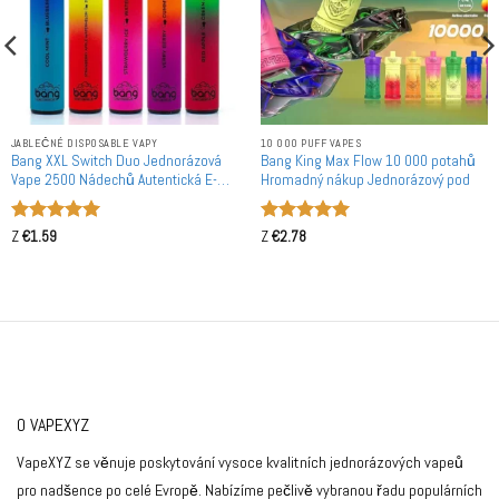
JABLEČNÉ DISPOSABLE VAPY
10 000 PUFF VAPES
Bang XXL Switch Duo Jednorázová
Bang King Max Flow 10 000 potahů
Vape 2500 Nádechů Autentická E-
Hromadný nákup Jednorázový pod
cigareta Hromadný Nákup
Hodnocení
Hodnocení
Z
€
1.59
Z
€
2.78
5
z 5
5
z 5
O VAPEXYZ
VapeXYZ se věnuje poskytování vysoce kvalitních jednorázových vapeů
pro nadšence po celé Evropě. Nabízíme pečlivě vybranou řadu populárních