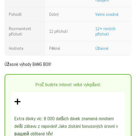
nabíjení
Pohodlí
Dobrý
Velmi snadné
Rozmanitost
12+ nových
12 příchutí
příchutí
příchutí
Hodnota
Pěkné
Úžasné
Úžasné výhody BANG BOX!
Proč budete milovat velké vylepšení:
➕
Extra dávky víc: 8 000 dalších dávek znamená mnohem
delší zábavu z vapování! Jako získání bonusových úrovní v
вашей oblíbené hře!