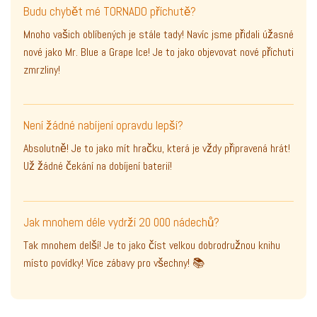
Budu chybět mé TORNADO příchutě?
Mnoho vašich oblíbených je stále tady! Navíc jsme přidali úžasné
nové jako Mr. Blue a Grape Ice! Je to jako objevovat nové příchuti
zmrzliny!
Není žádné nabíjení opravdu lepší?
Absolutně! Je to jako mít hračku, která je vždy připravená hrát!
Už žádné čekání na dobíjení baterií!
Jak mnohem déle vydrží 20 000 nádechů?
Tak mnohem delší! Je to jako číst velkou dobrodružnou knihu
místo povídky! Více zábavy pro všechny! 📚