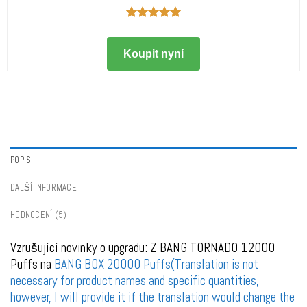
Hodnocení
5.00
z 5
Koupit nyní
POPIS
DALŠÍ INFORMACE
HODNOCENÍ (5)
Vzrušující novinky o upgradu: Z BANG TORNADO 12000
Puffs na
BANG BOX 20000 Puffs(Translation is not
necessary for product names and specific quantities,
however, I will provide it if the translation would change the