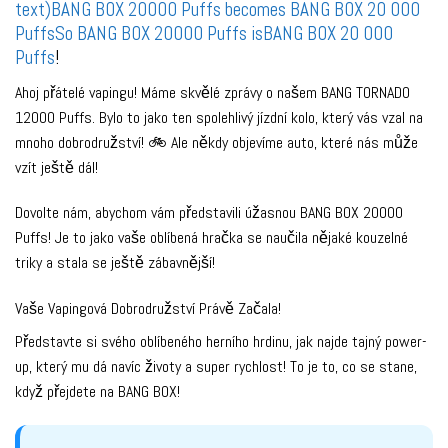
text)BANG BOX 20000 Puffs becomes BANG BOX 20 000
PuffsSo BANG BOX 20000 Puffs isBANG BOX 20 000
Puffs
!
Ahoj přátelé vapingu! Máme skvělé zprávy o našem BANG TORNADO
12000 Puffs. Bylo to jako ten spolehlivý jízdní kolo, který vás vzal na
mnoho dobrodružství! 🚲 Ale někdy objevíme auto, které nás může
vzít ještě dál!
Dovolte nám, abychom vám představili úžasnou BANG BOX 20000
Puffs! Je to jako vaše oblíbená hračka se naučila nějaké kouzelné
triky a stala se ještě zábavnější!
Vaše Vapingová Dobrodružství Právě Začala!
Představte si svého oblíbeného herního hrdinu, jak najde tajný power-
up, který mu dá navíc životy a super rychlost! To je to, co se stane,
když přejdete na BANG BOX!