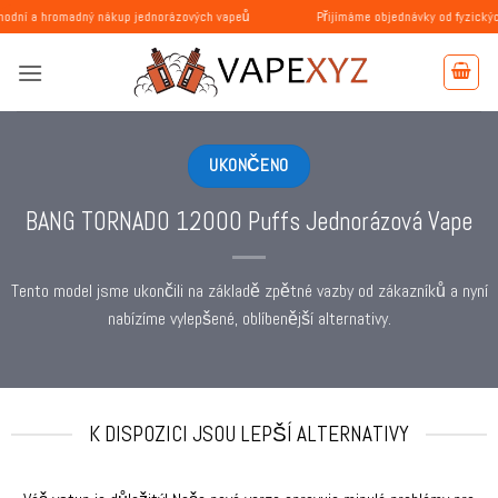
Přeskočit
adný nákup jednorázových vapeů
Přijímáme objednávky od fyzických a právni
na
obsah
UKONČENO
BANG TORNADO 12000 Puffs Jednorázová Vape
Tento model jsme ukončili na základě zpětné vazby od zákazníků a nyní
nabízíme vylepšené, oblíbenější alternativy.
K DISPOZICI JSOU LEPŠÍ ALTERNATIVY