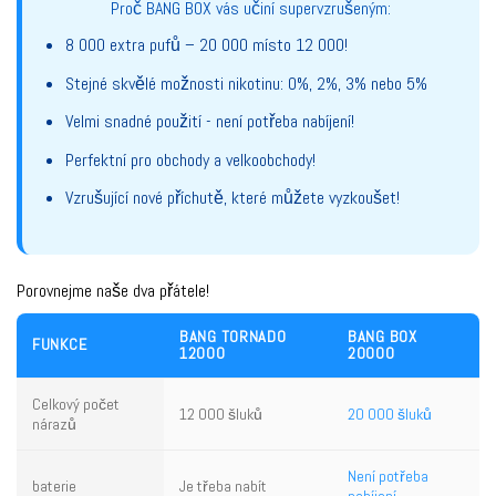
Proč BANG BOX vás učiní supervzrušeným:
8 000 extra pufů – 20 000 místo 12 000!
Stejné skvělé možnosti nikotinu: 0%, 2%, 3% nebo 5%
Velmi snadné použití - není potřeba nabíjení!
Perfektní pro obchody a velkoobchody!
Vzrušující nové příchutě, které můžete vyzkoušet!
Porovnejme naše dva přátele!
BANG TORNADO
BANG BOX
FUNKCE
12000
20000
Celkový počet
12 000 šluků
20 000 šluků
nárazů
Není potřeba
baterie
Je třeba nabít