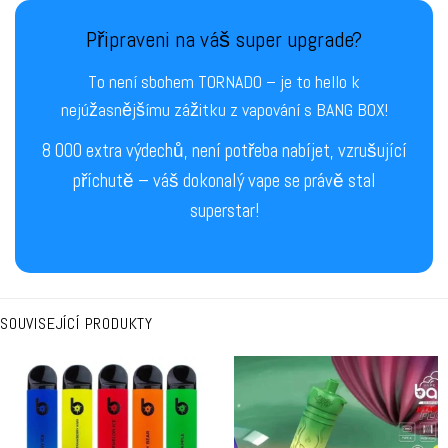
Připraveni na váš super upgrade?
To není sbohem TORNADO – je to hello k
nejúžasnějšímu zážitku z vapování s BANG BOX!
8 000 extra výdechů, není potřeba nabíjet, vzrušující
příchutě – váš dokonalý vape se právě stal
superstar!
SOUVISEJÍCÍ PRODUKTY