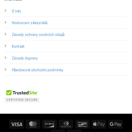
O nás
Hodnocení zákazníků
Zásady ochrany osobních údajů
Kontakt
Zásady dopravy
Všeobecné obchodní podmínky
Visa
MasterCard
Discover
Dinners
Bancontact
Apple
Googl
Club
Pay
Pay