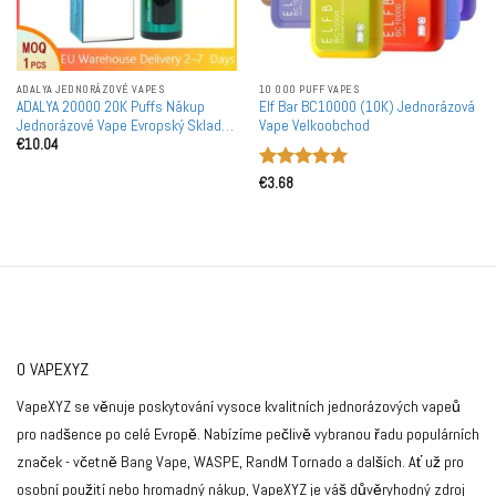
ADALYA JEDNORÁZOVÉ VAPES
10 000 PUFF VAPES
ADALYA 20000 20K Puffs Nákup
Elf Bar BC10000 (10K) Jednorázová
Jednorázové Vape Evropský Sklad
Vape Velkoobchod
€
10.04
Rychlé Zasílání Bez Minimálního
Objednávkového Množství
Hodnocení
€
3.68
5
z 5
O VAPEXYZ
VapeXYZ se věnuje poskytování vysoce kvalitních jednorázových vapeů
pro nadšence po celé Evropě. Nabízíme pečlivě vybranou řadu populárních
značek - včetně Bang Vape, WASPE, RandM Tornado a dalších. Ať už pro
osobní použití nebo hromadný nákup, VapeXYZ je váš důvěryhodný zdroj