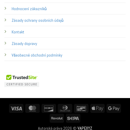
Hodnocení zákazníků
Zásady ochrany osobních údajů
Kontakt
Zásady dopravy
Všeobecné obchodní podmínky
Visa
MasterCard
Discover
Dinners
Bancontact
Apple
Googl
Club
Pay
Pay
Revolut
Sepa
Autorská práva 2026 ©
VAPEXYZ