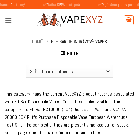
Přeskočit
stupný
✅Platba SEPA dostupná
✅Přijímáme platby pomocí BLIK (Po
na
obsah
DOMŮ
/
ELF BAR JEDNORÁZOVÉ VAPES
FILTR
This category maps the current VapeXYZ product records associated
with Elf Bar Disposable Vapes. Current examples visible in the
category are Elf Bar BC10000 (10K) Disposable Vape and ADALYA
20000 20K Puffs Purchase Disposable Vape European Warehouse
Fast Ship. The sampled entries are presently marked out of stock,
so the page is useful mainly for comparison and restock