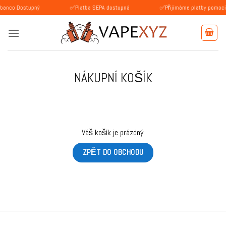
Přeskočit
stupný
✅Platba SEPA dostupná
✅Přijímáme platby pomocí BLIK (Po
na
obsah
NÁKUPNÍ KOŠÍK
Váš košík je prázdný.
ZPĚT DO OBCHODU