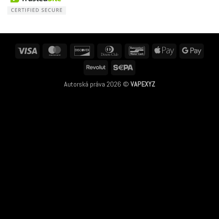
Visa
MasterCard
Discover
Dinners
Bancontact
Apple
Googl
Club
Pay
Pay
Revolut
Sepa
Autorská práva 2026 ©
VAPEXYZ