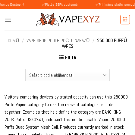
Přeskočit
ostupný
✅Platba SEPA dostupná
✅Přijímáme platby pomocí BLIK (Po
na
obsah
DOMŮ
/
VAPE SHOP PODLE POČTU NÁRAZŮ
/
250 000 PUFFŮ
VAPES
FILTR
Visitors comparing devices by stated capacity can use this 250000
Puffs Vapes category to see the relevant catalogue records
together. Examples that help define the category are BANG KING
250K Puffs DSK074 Quads 4in1 Tastes Disposable Vapes 250000
Puffs Quad System Mesh Coil. Products currently marked in stock
among the sampled entries include BANG KING 250K Puffs DSK074