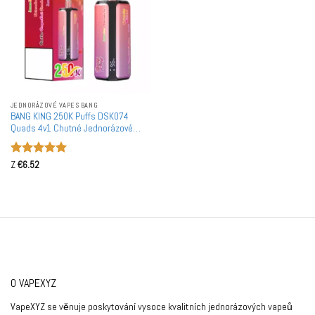
JEDNORÁZOVÉ VAPES BANG
BANG KING 250K Puffs DSK074
Quads 4v1 Chutné Jednorázové
Vapes Velkoobchodní Nákup
250000 Puffs Quad Systém Mesh
Hodnocení
Cívka
Z
€
6.52
5
z 5
O VAPEXYZ
VapeXYZ se věnuje poskytování vysoce kvalitních jednorázových vapeů