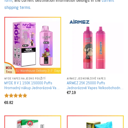
form
, and current destination information belongs in the
current
shipping terms
.
MYDE VAPES NA JEDNO POUŽITÍ
AIRMEZ JEDNORÁZOVÉ VAPES
MYDE 8 V 1 150K 150000 Puffs
AIRMEZ 25K 25000 Puffs
Hromadný nákup Jednorázová Vape
Jednorázové Vapes Velkoobchodní
€
7.19
Evropské Skladové Dodání
Hromadné Nákupy Chytrá Obrazovka
Velkoobchod
Evropský Vape Sklad ŽÁDNÝ MOQ
Hodnocení
€
6.82
5
z 5