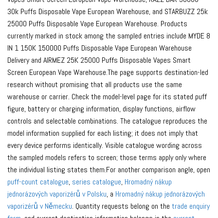
30k Puffs Disposable Vape European Warehouse, and STARBUZZ 25k
25000 Puffs Disposable Vape European Warehouse. Products
currently marked in stock among the sampled entries include MYDE 8
IN 1 150K 150000 Puffs Disposable Vape European Warehouse
Delivery and AIRMEZ 25K 25000 Puffs Disposable Vapes Smart
Screen European Vape Warehouse.The page supports destination-led
research without promising that all products use the same
warehouse or carrier. Check the model-level page for its stated puff
figure, battery or charging information, display functions, airflow
controls and selectable combinations. The catalogue reproduces the
model information supplied for each listing; it does not imply that
every device performs identically. Visible catalogue wording across
the sampled models refers to screen; those terms apply only where
the individual listing states them.For another comparison angle, open
puff-count catalogue
,
series catalogue
,
Hromadný nákup
jednorázových vaporizérů v Polsku
, a
Hromadný nákup jednorázových
vaporizérů v Německu
. Quantity requests belong on the
trade enquiry