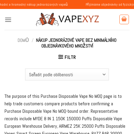
Přeskočit
omadný nákup jednorázových vapeů
Přijímáme objednávky od fyzických a právn
na
obsah
DOMŮ
/
NÁKUP JEDNORÁZOVÉ VAPE BEZ MINIMÁLNÍHO
OBJEDNÁVKOVÉHO MNOŽSTVÍ
FILTR
The purpose of this Purchase Disposable Vape No MOQ page is to
help trade customers compare products before confirming a
Purchase Disposable Vape No MOQ-bound order. Representative
records include MYDE 8 IN 1 150K 150000 Puffs Disposable Vape
European Warehouse Delivery, AIRMEZ 25K 25000 Puffs Disposable
Vapes Smart Screen European Vape Warehouse, RAZZ BAR 30000