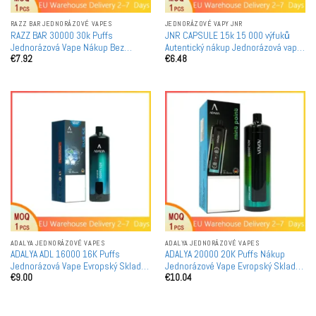
RAZZ BAR JEDNORÁZOVÉ VAPES
JEDNORÁZOVÉ VAPY JNR
RAZZ BAR 30000 30k Puffs
JNR CAPSULE 15k 15 000 výfuků
Jednorázová Vape Nákup Bez
Autentický nákup Jednorázová vape
€
7.92
€
6.48
Minimální Objednávky Evropský
Evropský sklad Rychlé zaslání Bez
Sklad Rychlé Doručení
minimálního objednaného množství
ADALYA JEDNORÁZOVÉ VAPES
ADALYA JEDNORÁZOVÉ VAPES
ADALYA ADL 16000 16K Puffs
ADALYA 20000 20K Puffs Nákup
Jednorázová Vape Evropský Sklad
Jednorázové Vape Evropský Sklad
€
9.00
€
10.04
Rychlé Dodání Nákup Bez
Rychlé Zasílání Bez Minimálního
Minimálního Objednávkového
Objednávkového Množství
Množství