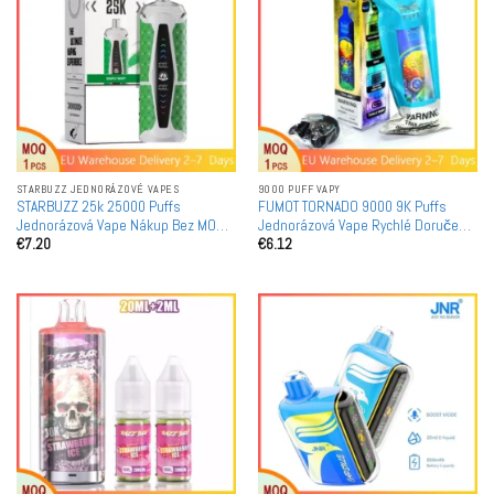
STARBUZZ JEDNORÁZOVÉ VAPES
9000 PUFF VAPY
STARBUZZ 25k 25000 Puffs
FUMOT TORNADO 9000 9K Puffs
Jednorázová Vape Nákup Bez MOQ
Jednorázová Vape Rychlé Doručení
€
7.20
€
6.12
Evropský Sklad Rychlé Doručení
Evropský Sklad Koupit Bez MOQ