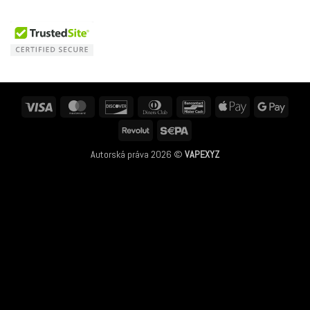
Visa
MasterCard
Discover
Dinners
Bancontact
Apple
Googl
Club
Pay
Pay
Revolut
Sepa
Autorská práva 2026 ©
VAPEXYZ