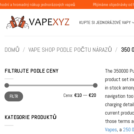
Přeskočit
romadný nákup jednorázových vapeů
Přijímáme objednávky od fyzickýc
na
obsah
KUPTE SI JEDNORÁZOVÉ VAPY
DOMŮ
/
VAPE SHOP PODLE POČTU NÁRAZŮ
/
350 0
FILTRUJTE PODLE CENY
The 350000 Pu
product set i
in stock amon
Minimální
Maximální
Cena:
€10
—
€20
navigation too
FILTR
cena
cena
charging detai
current produc
KATEGORIE PRODUKTŮ
those terms ap
Vapes
, a
250 