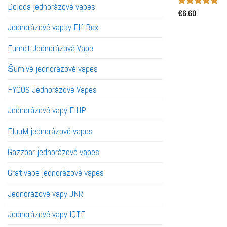
Doloda jednorázové vapes
Hodnocení
€
6.60
5
z 5
Jednorázové vapky Elf Box
Fumot Jednorázová Vape
Šumivé jednorázové vapes
FYCOS Jednorázové Vapes
Jednorázové vapy FIHP
FluuM jednorázové vapes
Gazzbar jednorázové vapes
Grativape jednorázové vapes
Jednorázové vapy JNR
Jednorázové vapy IQTE