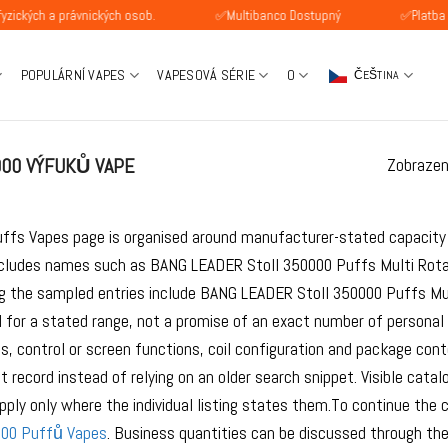
h a právnických osob.
✅Multibanco Dostupný
✅Platba SEPA d
POPULÁRNÍ VAPES
VAPESOVÁ SÉRIE
O
ČEŠTINA
00 VÝFUKŮ VAPE
Zobrazen
ffs Vapes page is organised around manufacturer-stated capacity r
ncludes names such as BANG LEADER Stoll 350000 Puffs Multi Rota
g the sampled entries include BANG LEADER Stoll 350000 Puffs Mul
l for a stated range, not a promise of an exact number of personal
ls, control or screen functions, coil configuration and package cont
t record instead of relying on an older search snippet. Visible cat
ply only where the individual listing states them.To continue th
000 Puffů Vapes
. Business quantities can be discussed through th