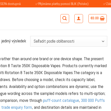
ostupná
✅Přijímáme platby pomocí BLIK (Polsko)
✅Zákazníci v 
€
0.00
 jediný výsledek
ather than around one brand or one device shape. The present
tion 8 Taste 350K Disposable Vapes. Products currently marked
ti Rotation 8 Taste 350K Disposable Vapes.The category is a
 draws. Before choosing a model, check its capacity label,
ents. Availability and option combinations are dynamic; use the
alogue wording across the sampled models refers to multi-option;
e comparison, move through
puff-count catalogue
,
300 000 Puffs
e
trade enquiry form
, and destination details are maintained in