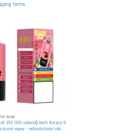
ipping terms
.
PES BANG
oll 350 000 výdechů Multi Rotace 8
orázové vapey - velkoobchodní nákup
ství