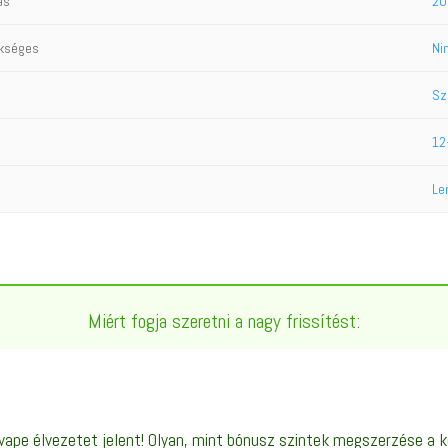
ás
20
ükséges
Ni
Sz
12
Le
Miért fogja szeretni a nagy frissítést:
ape élvezetet jelent! Olyan, mint bónusz szintek megszerzése a 