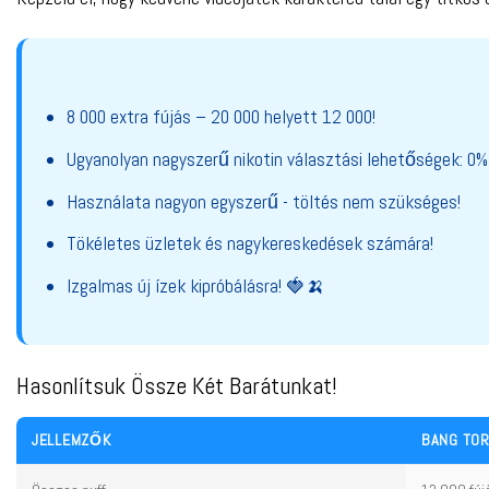
8 000 extra fújás – 20 000 helyett 12 000!
Ugyanolyan nagyszerű nikotin választási lehetőségek: 0%
Használata nagyon egyszerű - töltés nem szükséges!
Tökéletes üzletek és nagykereskedések számára!
Izgalmas új ízek kipróbálásra! 🍓🍌
Hasonlítsuk Össze Két Barátunkat!
JELLEMZŐK
BANG TO