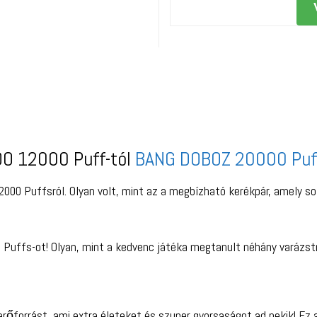
ADO 12000 Puff-tól
BANG DOBOZ 20000 Puf
00 Puffsról. Olyan volt, mint az a megbízható kerékpár, amely sok
uffs-ot! Olyan, mint a kedvenc játéka megtanult néhány varázst
 erőforrást, ami extra életeket és szuper gyorsaságot ad nekik! Ez