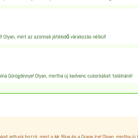
! Olyan, mint az azonnali játékidő várakozás nélkül!
álna Görögdinnye! Olyan, mintha új kedvenc cukorkákat találnánk!
at adtunk hozzá, mint a Mr. Blue és a Grape Ice! Olyan, mintha új 