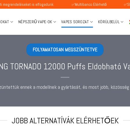
éseket is elfogadunk.
✅Multibanco Elérhető
✅SEPA fizetés 
-OKAT
NÉPSZERŰ VAPE-OK
VAPES SOROZAT
KÖRÜLBELÜL
FOLYAMATOSAN MEGSZÜNTETVE
NG TORNADO 12000 Puffs Eldobható V
szüntettük ennek a modellnek a gyártását, és most jobb, közösség á
JOBB ALTERNATÍVÁK ELÉRHETŐEK