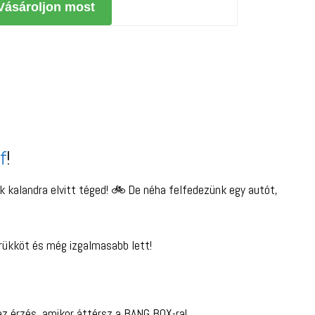
Vásároljon most
f
!
 kalandra elvitt téged! 🚲 De néha felfedezünk egy autót,
rükköt és még izgalmasabb lett!
 az érzés, amikor áttérsz a BANG BOX-ra!