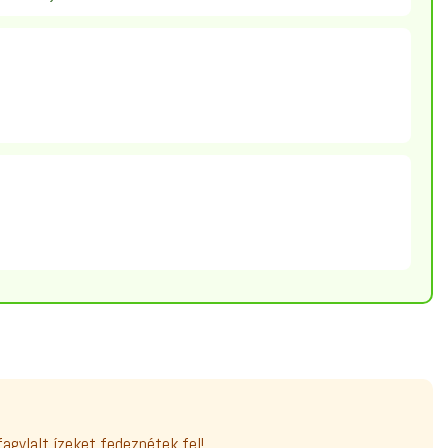
fagylalt ízeket fedeznétek fel!