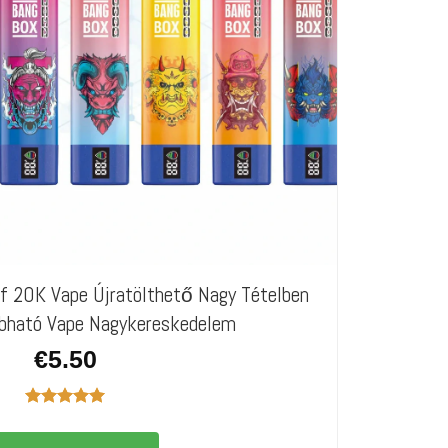
20K Vape Újratölthető Nagy Tételben
bható Vape Nagykereskedelem
€
5.50
Értékelés:
5.00
/ 5