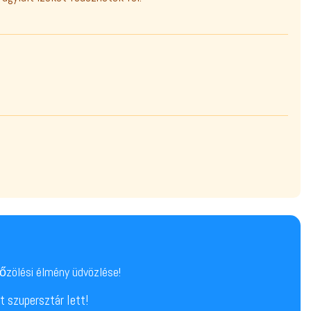
őzölési élmény üdvözlése!
t szupersztár lett!