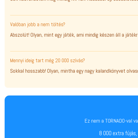
Valóban jobb a nem töltés?
Abszolút! Olyan, mint egy játék, ami mindig készen áll a játé
Mennyi ideig tart még 20 000 szívás?
Sokkal hosszabb! Olyan, mintha egy nagy kalandkönyvet olvasn
Ez nem a TORNADO-val val
8 000 extra fújás,