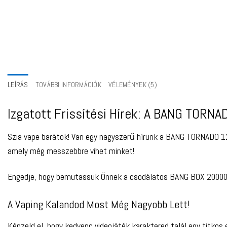
LEÍRÁS
TOVÁBBI INFORMÁCIÓK
VÉLEMÉNYEK (5)
Izgatott Frissítési Hírek: A BANG TORN
Szia vape barátok! Van egy nagyszerű hírünk a BANG TORNADO 120
amely még messzebbre vihet minket!
Engedje, hogy bemutassuk Önnek a csodálatos BANG BOX 20000 P
A Vaping Kalandod Most Még Nagyobb Lett!
Képzeld el, hogy kedvenc videojáték karaktered talál egy titkos