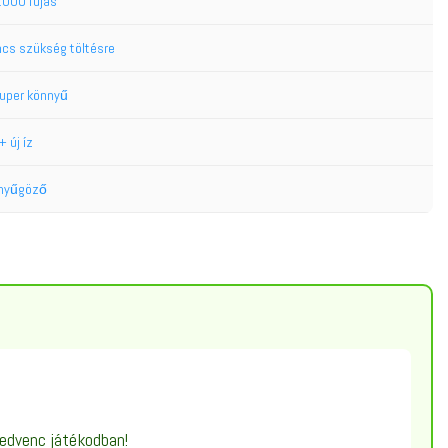
.000 fújás
ncs szükség töltésre
uper könnyű
+ új íz
nyűgöző
kedvenc játékodban!