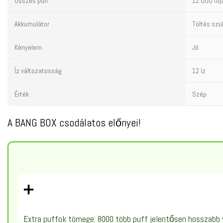
Összes puff
12.000 fúj
Akkumulátor
Töltés sz
Kényelem
Jó
Íz változatosság
12 íz
Érték
Szép
A BANG BOX csodálatos előnyei!
➕
Extra puffok tömege: 8000 több puff jelentősen hosszabb v