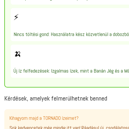
⚡
Nincs töltési gond: Használatra kész közvetlenül a dobozból
🍌
Új íz felfedezések: Izgalmas ízek, mint a Banán Jég és a M
Kérdések, amelyek felmerülhetnek benned
Kihagyom majd a TORNADO ízeimet?
Sok kedvencetek még mindig itt van! Ráadásul új, csodálatosak