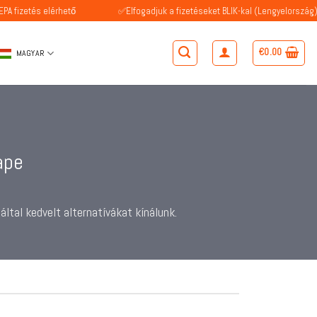
elérhető
✅Elfogadjuk a fizetéseket BLIK-kal (Lengyelország)
€
0.00
MAGYAR
ape
ltal kedvelt alternatívákat kínálunk.