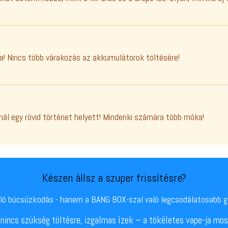
kra! Nincs több várakozás az akkumulátorok töltésére!
ál egy rövid történet helyett! Mindenki számára több móka!
Készen állsz a szuper frissítésre?
ó búcsúzkodás - hanem a BANG BOX-szal való legcsodálatosabb g
 nincs szükség töltésre, izgalmas ízek – a tökéletes vape-ja mos