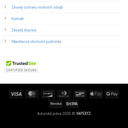
Zásady ochrany osobních údajů
Kontakt
Zásady dopravy
Všeobecné obchodní podmínky
Visa
MasterCard
Discover
Dinners
Bancontact
Apple
Googl
Club
Pay
Pay
Revolut
Sepa
Autorská práva 2026 ©
VAPEXYZ