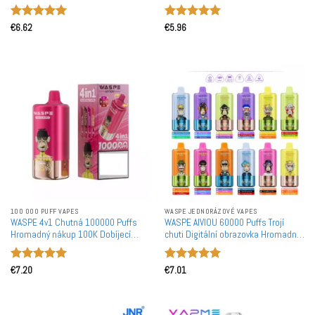
Jednorázové Vapes Velkoobchod
Dobíjecí jednorázové vape Výrobky
velkoobchod
Hodnocení
Hodnocení
€
6.62
€
5.96
5
z 5
5
z 5
100 000 PUFF VAPES
WASPE JEDNORÁZOVÉ VAPES
WASPE 4v1 Chutná 100000 Puffs
WASPE AIVIOU 60000 Puffs Trojí
Hromadný nákup 100K Dobíjecí
chuti Digitální obrazovka Hromadný
Jednorázové Vapes Velkoobchod
nákup 60K Dobíjecí jednorázové
Vapes Velkoobchod
Hodnocení
Hodnocení
€
7.20
€
7.01
5
z 5
5
z 5