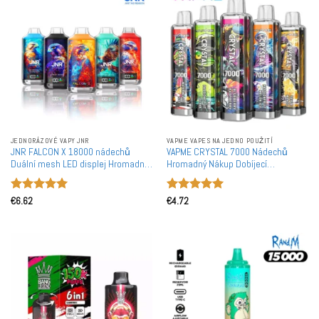
JEDNORÁZOVÉ VAPY JNR
VAPME VAPES NA JEDNO POUŽITÍ
JNR FALCON X 18000 nádechů
VAPME CRYSTAL 7000 Nádechů
Duální mesh LED displej Hromadný
Hromadný Nákup Dobíjecí
nákup Dobíjecí Jednorázové vapech
Jednorázové Vapes Velkoobchod
Velkoobchod
Hodnocení
Hodnocení
€
6.62
€
4.72
5
z 5
5
z 5