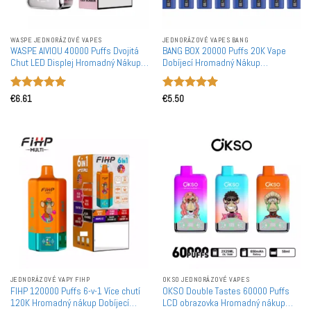
WASPE JEDNORÁZOVÉ VAPES
JEDNORÁZOVÉ VAPES BANG
WASPE AIVIOU 40000 Puffs Dvojitá
BANG BOX 20000 Puffs 20K Vape
Chut LED Displej Hromadný Nákup
Dobíjecí Hromadný Nákup
Dobíjecí Jednorázové Vapes
Jednorázová Vape Velkoobchod
Velkoobchod
Hodnocení
Hodnocení
€
6.61
€
5.50
5
z 5
5
z 5
JEDNORÁZOVÉ VAPY FIHP
OKSO JEDNORÁZOVÉ VAPES
FIHP 120000 Puffs 6-v-1 Více chutí
OKSO Double Tastes 60000 Puffs
120K Hromadný nákup Dobíjecí
LCD obrazovka Hromadný nákup