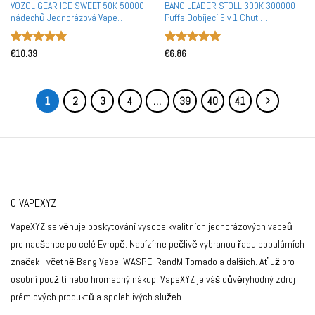
VOZOL GEAR ICE SWEET 50K 50000
BANG LEADER STOLL 300K 300000
nádechů Jednorázová Vape
Puffs Dobíjecí 6 v 1 Chuti
Velkoobchodní Hromadný Nákup
Jednorázová Vape Velkoobchodní
Evropský Sklad
Hromadný Nákup Duální Síťovina
Hodnocení
Hodnocení
€
10.39
€
6.86
5
z 5
5
z 5
1
2
3
4
…
39
40
41
O VAPEXYZ
VapeXYZ se věnuje poskytování vysoce kvalitních jednorázových vapeů
pro nadšence po celé Evropě. Nabízíme pečlivě vybranou řadu populárních
značek - včetně Bang Vape, WASPE, RandM Tornado a dalších. Ať už pro
osobní použití nebo hromadný nákup, VapeXYZ je váš důvěryhodný zdroj
prémiových produktů a spolehlivých služeb.