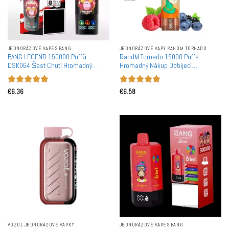
JEDNORÁZOVÉ VAPES BANG
JEDNORÁZOVÉ VAPY RANDM TORNADO
BANG LEGEND 150000 Puffů
RandM Tornado 15000 Puffs
DSK064 Šest Chutí Hromadný
Hromadný Nákup Dobíjecí
Nákup Dobíjecí Jednorázová Vape
Jednorázová Vape Velkoobchod
Hodnocení
Hodnocení
€
6.36
€
6.58
5
z 5
5
z 5
VOZOL JEDNORÁZOVÉ VAPKY
JEDNORÁZOVÉ VAPES BANG