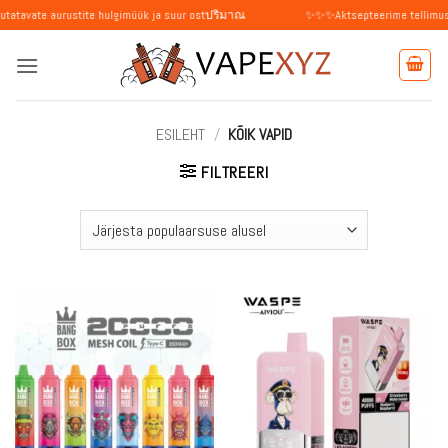
Skip
aurustite hulgimüük ja suur ostปริมาณ
✨✨✨Aktsepteerime tellimusi üksikisikut
to
content
ESILEHT
/
KÕIK VAPID
FILTREERI