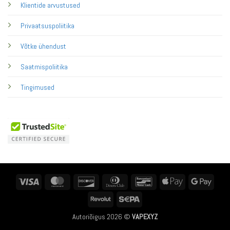
Klientide arvustused
Privaatsuspoliitika
Võtke ühendust
Saatmispoliitika
Tingimused
Visa
MasterCard
Discover
Dinners
Bancontact
Apple
Googl
Club
Pay
Pay
Revolut
Sepa
Autoriõigus 2026 ©
VAPEXYZ