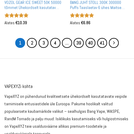
VOZOL GEAR ICE SWEET 50K 50000
BANG JUHT STOLL 300K 300000
tõmmet Ühekordselt kasutatav
Puffs Taaslaetav 6 ühes Maitse
Vape Hulgimüük Suur Ost Euroopa
Ühekordselt kasutatav Vape
Ladu
Hulgimüük Suur Ost Duaalvõrk
Hinnanguga
Hinnanguga
Alates
€
10.39
Alates
€
6.86
5
/ 5
5
/ 5
1
2
3
4
…
39
40
41
VAPEXYZi kohta
VapeXYZ on pühendunud kvaliteetsete ühekordselt kasutatavate veipide
tarnimisele entusiastidele üle Euroopa. Pakume hoolikalt valitud
populaarsete kaubamärkide valikut – sealhulgas Bang Vape, WASPE,
RandM Tornado ja palju muud. Isiklikuks kasutamiseks või hulgiostmiseks
on VapeXYZ teie usaldusväärne allikas premium-toodetele ja
usaldusväärsele teenusele.