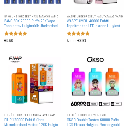
BANG ÜHEKORDSELT KASUTATAVAD VAPID
WASPE ÜHEKORDSELT KASUTATAVAD VAPID
BANG BOX 20000 Puffs 20K Vape
WASPE AIVIOU 40000 Puhffi
Taaslaetav Hulgimüük Ühekordselt
Topeltmaitse LED-ekraan Hulgiostu
Kasutatav Vape Hulgiostmine
Laetav Ühekordselt Kasutatav Vape
Hulgimüük
Hinnanguga
Hinnanguga
€
5.50
Alates
€
6.61
5
/ 5
5
/ 5
FIHP ÜHEKORDSELT KASUTATAVAD VAPID
OKSO ÜHEKORDSED VEIPURID
FIHP 120000 Puhf 6-ühes
OKSO Double Tastes 60000 Puffs
Mitmekordsed Maitse 120K Hulgiost
LCD Ekraan Hulgiost Rechargeable