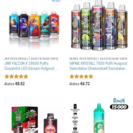
JNR ÜHEKORDSELT KASUTATAVAD VAPID
VAPME ÜHEKORDSELT KASUTATAVAD VAPID
JNR FALCON X 18000 Puffs
VAPME KRISTALL 7000 Puffi Hulgiost
Duaalvõrk LED Ekraan Hulgiost
Täiendatav Ühekordselt Kasutatav
Rechargeable Ühekordselt
Vape Hulgimüük
Kasutatavad Vapes Hulgimüük
Hinnanguga
Hinnanguga
Alates
€
6.62
Alates
€
4.72
5
/ 5
5
/ 5