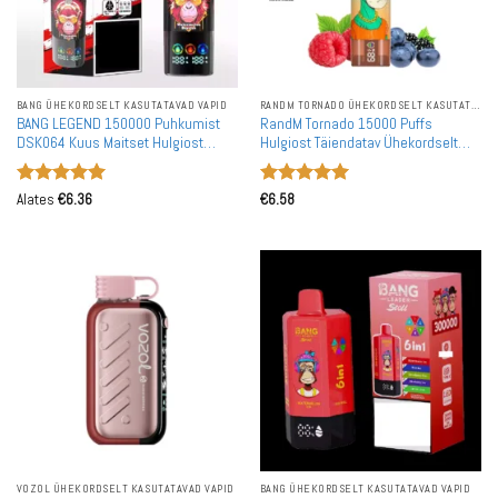
BANG ÜHEKORDSELT KASUTATAVAD VAPID
RANDM TORNADO ÜHEKORDSELT KASUTATAVAD VAPID
BANG LEGEND 150000 Puhkumist
RandM Tornado 15000 Puffs
DSK064 Kuus Maitset Hulgiost
Hulgiost Täiendatav Ühekordselt
Rechargeable Ühekordselt
Kasutatav Vape Hulgimüük
Kasutatav Vape
Hinnanguga
Hinnanguga
Alates
€
6.36
€
6.58
5
/ 5
5
/ 5
VOZOL ÜHEKORDSELT KASUTATAVAD VAPID
BANG ÜHEKORDSELT KASUTATAVAD VAPID