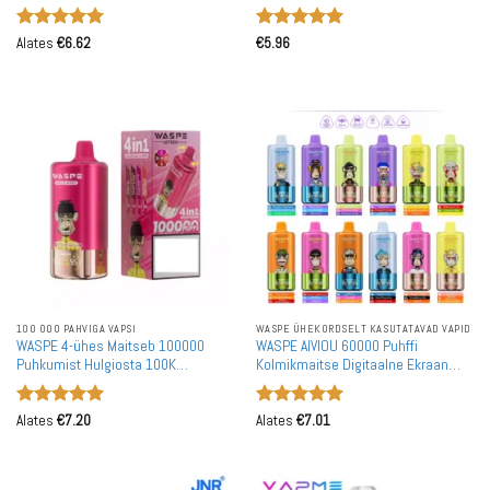
Rechargeable Ühekordselt
Ühekordselt Kasutatavad Vapes
Kasutatavad Vapes Hulgimüük
Hulgimüük
Hinnanguga
Hinnanguga
Alates
€
6.62
€
5.96
5
/ 5
5
/ 5
100 000 PAHVIGA VAPSI
WASPE ÜHEKORDSELT KASUTATAVAD VAPID
WASPE 4-ühes Maitseb 100000
WASPE AIVIOU 60000 Puhffi
Puhkumist Hulgiosta 100K
Kolmikmaitse Digitaalne Ekraan
Taaslaetav Ühekordselt Kasutatav
Hulgiost 60K Taaslaetav
Vape Hulgimüük
Ühekordselt Kasutatav Vape
Hinnanguga
Hinnanguga
Hulgimüük
Alates
€
7.20
Alates
€
7.01
5
/ 5
5
/ 5