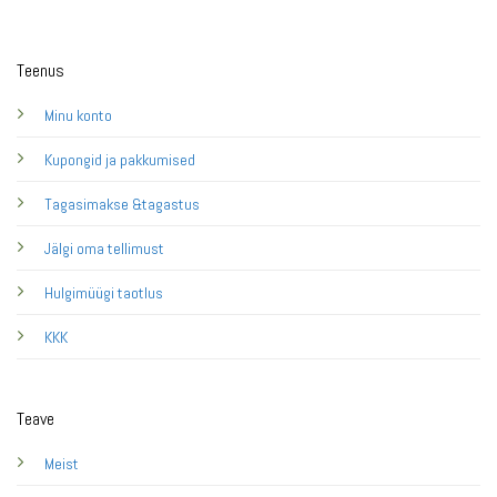
Teenus
Minu konto
Kupongid ja pakkumised
Tagasimakse &tagastus
Jälgi oma tellimust
Hulgimüügi taotlus
KKK
Teave
Meist