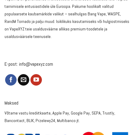
tarnimisele entusiastidele üle Euroopa. Pakume hoolikalt valitud
populaarsete kaubamärkide valikut – sealhulgas Bang Vape, WASPE,
RandM Tornado ja palju muud. Isiklikuks kasutamiseks või hulgiostmiseks
on VapeXYZ teie usaldusväärne allikas premium-toodetele ja
usaldusväärsele teenusele.
E-post:
info@vapexyz.com
Maksed
Võtame vastu krediitkaarte, Apple Pay, Google Pay, SEPA, Trustly,
Bancontact, BLIK, Przelewy24, Multibanco jt.