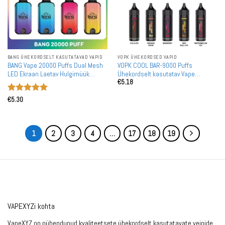
BANG ÜHEKORDSELT KASUTATAVAD VAPID
VOPK ÜHEKORDSED VAPID
BANG Vape 20000 Puffs Dual Mesh
VOPK COOL BAR-9000 Puffs
LED Ekraan Laetav Hulgimüük
Ühekordselt kasutatav Vape
€
5.18
Ühekordselt Kasutatav Vape
Hulgimüük
Hulgiostmine
Hinnanguga
€
5.30
5
/ 5
1
2
3
4
…
17
18
19
VAPEXYZi kohta
VapeXYZ on pühendunud kvaliteetsete ühekordselt kasutatavate veipide