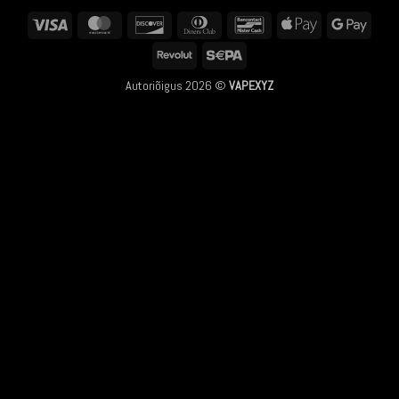
Visa
MasterCard
Discover
Dinners
Bancontact
Apple
Googl
Club
Pay
Pay
Revolut
Sepa
Autoriõigus 2026 ©
VAPEXYZ