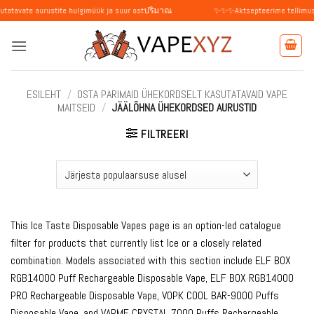
Skip
aurustite hulgimüük ja suur ostปริมาณ
✨✨✨Aktsepteerime tellimusi üksikisikut
to
content
ESILEHT
/
OSTA PARIMAID ÜHEKORDSELT KASUTATAVAID VAPE
MAITSEID
/
JÄÄLÕHNA ÜHEKORDSED AURUSTID
FILTREERI
This Ice Taste Disposable Vapes page is an option-led catalogue
filter for products that currently list Ice or a closely related
combination. Models associated with this section include ELF BOX
RGB14000 Puff Rechargeable Disposable Vape, ELF BOX RGB14000
PRO Rechargeable Disposable Vape, VOPK COOL BAR-9000 Puffs
Disposable Vape, and VAPME CRYSTAL 7000 Puffs Rechargeable