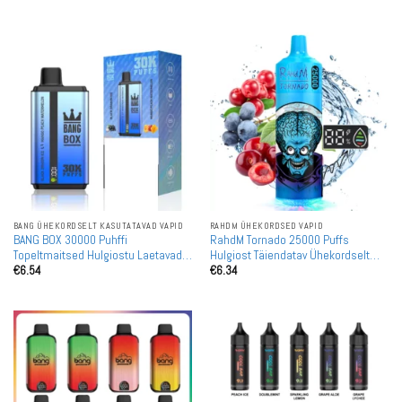
5
/ 5
BANG ÜHEKORDSELT KASUTATAVAD VAPID
RAHDM ÜHEKORDSED VAPID
BANG BOX 30000 Puhffi
RahdM Tornado 25000 Puffs
Topeltmaitsed Hulgiostu Laetavad
Hulgiost Täiendatav Ühekordselt
€
6.54
€
6.34
Ühekordsed Vapes Hulgimüük
Kasutatav Vape Hulgimüük