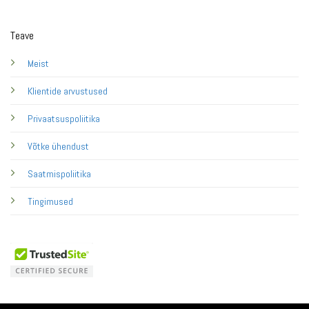
Teave
Meist
Klientide arvustused
Privaatsuspoliitika
Võtke ühendust
Saatmispoliitika
Tingimused