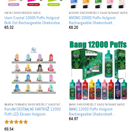
UWINI ÜHEKORDSED VAPID
AIVONO ÜHEKORDSELT KASUTATAVAD VAPID
Uwin Crystal 10000 Puffs Hulgiost
AIVONO 20000 Puffs Hulgiost
Bulk Ost Rechargeable Ühekordselt
Rechargeable Ühekordselt
€
5.32
€
6.20
Kasutatavad Vapes Hulgimüük
Kasutatavad Vapes Hulgimüük
RANDM TORNADO ÜHEKORDSELT KASUTATAVAD VAPID
BANG ÜHEKORDSELT KASUTATAVAD VAPID
RandM DIGITAALNE KARTRIIŽ 12000
BANG 12000 Puffs Hulgiost
Puffi LED Ekraan Hulgiost
Rechargeable Ühekordselt
€
4.97
Rechargeable Ühekordselt
Kasutatavad Vapes Hulgimüük
Kasutatav Vape Hulgimüük
Hinnanguga
€
6.54