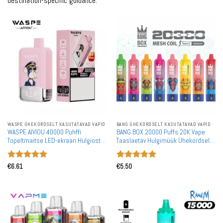
destination-specific guidance.
WASPE ÜHEKORDSELT KASUTATAVAD VAPID
BANG ÜHEKORDSELT KASUTATAVAD VAPID
WASPE AIVIOU 40000 Puhffi
BANG BOX 20000 Puffs 20K Vape
Topeltmaitse LED-ekraan Hulgiostu
Taaslaetav Hulgimüük Ühekordselt
Laetav Ühekordselt Kasutatav Vape
Kasutatav Vape Hulgiostmine
Hulgimüük
Hinnanguga
Hinnanguga
€
6.61
€
5.50
5
/ 5
5
/ 5