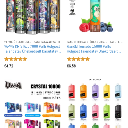
VAPME ÜHEKORDSELT KASUTATAVAD VAPID
RANDM TORNADO ÜHEKORDSELT KASUTATAVAD VAPID
VAPME KRISTALL 7000 Puffi Hulgiost
RandM Tornado 15000 Puffs
Täiendatav Ühekordselt Kasutatav
Hulgiost Täiendatav Ühekordselt
Vape Hulgimüük
Kasutatav Vape Hulgimüük
Hinnanguga
Hinnanguga
€
4.72
€
6.58
5
/ 5
5
/ 5