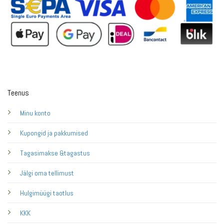
Teenus
Minu konto
Kupongid ja pakkumised
Tagasimakse &tagastus
Jälgi oma tellimust
Hulgimüügi taotlus
KKK