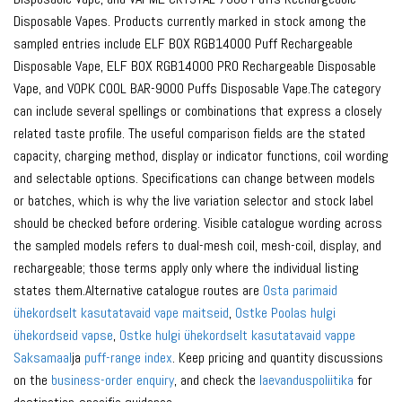
Disposable Vapes. Products currently marked in stock among the
sampled entries include ELF BOX RGB14000 Puff Rechargeable
Disposable Vape, ELF BOX RGB14000 PRO Rechargeable Disposable
Vape, and VOPK COOL BAR-9000 Puffs Disposable Vape.The category
can include several spellings or combinations that express a closely
related taste profile. The useful comparison fields are the stated
capacity, charging method, display or indicator functions, coil wording
and selectable options. Specifications can change between models
or batches, which is why the live variation selector and stock label
should be checked before ordering. Visible catalogue wording across
the sampled models refers to dual-mesh coil, mesh-coil, display, and
rechargeable; those terms apply only where the individual listing
states them.Alternative catalogue routes are
Osta parimaid
ühekordselt kasutatavaid vape maitseid
,
Ostke Poolas hulgi
ühekordseid vapse
,
Ostke hulgi ühekordselt kasutatavaid vappe
Saksamaal
ja
puff-range index
. Keep pricing and quantity discussions
on the
business-order enquiry
, and check the
laevanduspoliitika
for