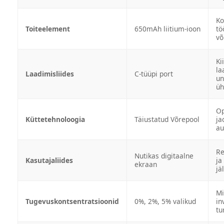
Ko
Toiteelement
650mAh liitium-ioon
tö
võ
Ki
la
Laadimisliides
C-tüüpi port
un
üh
Op
Küttetehnoloogia
Täiustatud Võrepool
ja
au
Re
Nutikas digitaalne
Kasutajaliides
ja
ekraan
jä
Mi
Tugevuskontsentratsioonid
0%, 2%, 5% valikud
in
tu