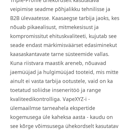
veipimise seadme põhjalikku tehnilisse ja
B2B ülevaatesse. Kaasaegse tarbija jaoks, kes
nõuab pikaealisust, mitmekesisust ja
kompromissitut ehituskvaliteeti, kujutab see
seade endast märkimisväärset edasiminekut
kaasaskantavate tarne süsteemide vallas.
Kuna riistvara maastik areneb, nõuavad
jaemüüjad ja hulgimüüjad tooteid, mis mitte
ainult ei vasta tarbija ootustele, vaid on ka
toetatud soliidse inseneritöö ja range
kvaliteedikontrolliga. VapeXYZ-i -
ülemaailmse tarneahela ekspertide
kogemusega üle kaheksa aasta - kaudu on
see kõrge võimsusega ühekordselt kasutatav