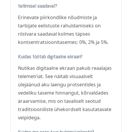
tellimisel saadaval?
Erinevate piirkondlike nõudmiste ja
tarbijate eelistuste rahuldamiseks on
riistvara saadaval kolmes täpses
kontsentratsioonitasemes: 0%, 2% ja 5%.
Kuidas töötab digitaalne ekraan?
Nutikas digitaalne ekraan pakub reaalajas
telemetriat. See näitab visuaalselt
ülejäänud aku laengu protsentides ja
vedeliku taseme hinnangut, kõrvaldades
äraarvamise, mis on tavaliselt seotud
traditsiooniliste ühekordselt kasutatavate
veipidega.
Kuidas ma saan luua hulgimüügikonto?