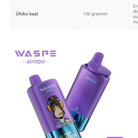
Er
di
Ühiku kaal
130 grammi
su
ma