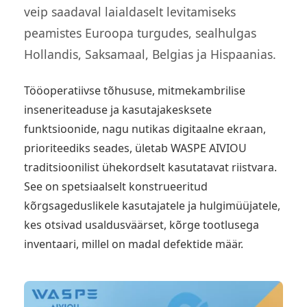
veip saadaval laialdaselt levitamiseks
peamistes Euroopa turgudes, sealhulgas
Hollandis, Saksamaal, Belgias ja Hispaanias.
Tööoperatiivse tõhususe, mitmekambrilise
inseneriteaduse ja kasutajakesksete
funktsioonide, nagu nutikas digitaalne ekraan,
prioriteediks seades, ületab WASPE AIVIOU
traditsioonilist ühekordselt kasutatavat riistvara.
See on spetsiaalselt konstrueeritud
kõrgsageduslikele kasutajatele ja hulgimüüjatele,
kes otsivad usaldusväärset, kõrge tootlusega
inventaari, millel on madal defektide määr.