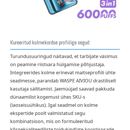
Kureeritud kolmekordse profiiliga segud
Turundusuuringud näitavad, et tarbijate väsimus
on peamine riistvara hülgamise põhjustaja.
Integreerides kolme erinevat maitseprofiili ühte
seadmesse, parandab WASPE AIVIOU drastiliselt
kasutaja säilitamist. Jaemüüjad saavad pakkuda
dünaamilist kogemust ühes SKU-s
(laoseisuühikus). Igal seadmel on kolme
ekspertide poolt valmistatud segu
kombinatsioon, mis on formuleeritud
kõrgekvaliteediliste toidukindlate koostisosade