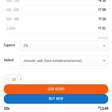
100 - 199
€
8.36
200 - 499
€
7.68
500 - 999
€
7.28
1,000+
€
7.01
PUHASTA
Tugevus
Valikud
WASPE AIVIOU 60000 Puffs Triple Tastes Digital Screen Bulk Buy 60K Rech
LISA KORVI
BUY NOW
€
10
x
13.48