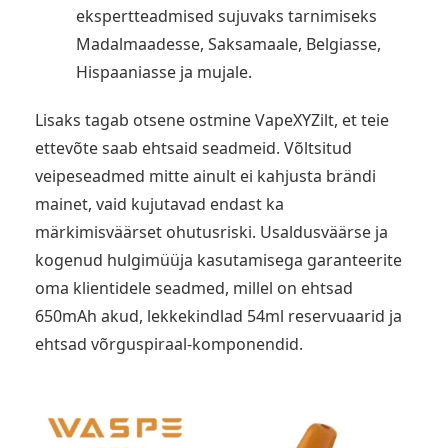
ekspertteadmised sujuvaks tarnimiseks
Madalmaadesse, Saksamaale, Belgiasse,
Hispaaniasse ja mujale.
Lisaks tagab otsene ostmine VapeXYZilt, et teie
ettevõte saab ehtsaid seadmeid. Võltsitud
veipeseadmed mitte ainult ei kahjusta brändi
mainet, vaid kujutavad endast ka
märkimisväärset ohutusriski. Usaldusväärse ja
kogenud hulgimüüja kasutamisega garanteerite
oma klientidele seadmed, millel on ehtsad
650mAh akud, lekkekindlad 54ml reservuaarid ja
ehtsad võrguspiraal-komponendid.