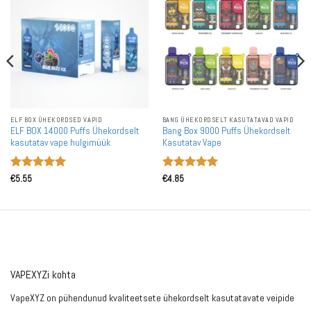
ELF BOX ÜHEKORDSED VAPID
BANG ÜHEKORDSELT KASUTATAVAD VAPID
ELF BOX 14000 Puffs Ühekordselt
Bang Box 9000 Puffs Ühekordselt
kasutatav vape hulgimüük
Kasutatav Vape
Hinnanguga
Hinnanguga
€
5.55
€
4.85
5
/ 5
5
/ 5
VAPEXYZi kohta
VapeXYZ on pühendunud kvaliteetsete ühekordselt kasutatavate veipide