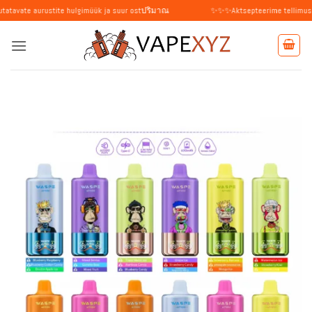
Skip
ustite hulgimüük ja suur ostปริมาณ
✨✨✨Aktsepteerime tellimusi üksikisikutelt
to
content