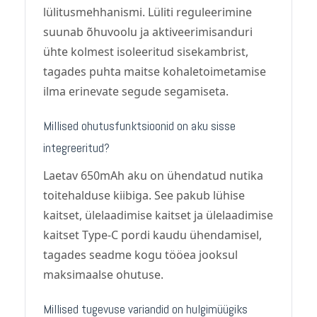
lülitusmehhanismi. Lüliti reguleerimine
suunab õhuvoolu ja aktiveerimisanduri
ühte kolmest isoleeritud sisekambrist,
tagades puhta maitse kohaletoimetamise
ilma erinevate segude segamiseta.
Millised ohutusfunktsioonid on aku sisse
integreeritud?
Laetav 650mAh aku on ühendatud nutika
toitehalduse kiibiga. See pakub lühise
kaitset, ülelaadimise kaitset ja ülelaadimise
kaitset Type-C pordi kaudu ühendamisel,
tagades seadme kogu tööea jooksul
maksimaalse ohutuse.
Millised tugevuse variandid on hulgimüügiks