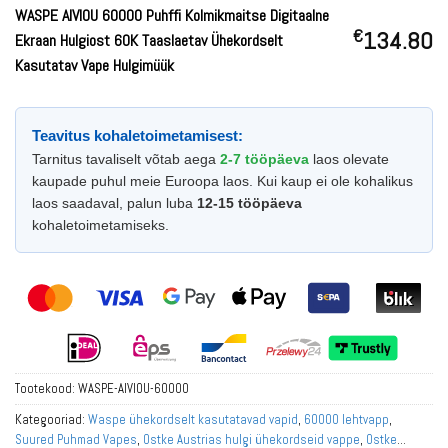
WASPE AIVIOU 60000 Puhffi Kolmikmaitse Digitaalne
€
134.80
Ekraan Hulgiost 60K Taaslaetav Ühekordselt
Kasutatav Vape Hulgimüük
Teavitus kohaletoimetamisest:
Tarnitus tavaliselt võtab aega
2-7 tööpäeva
laos olevate
kaupade puhul meie Euroopa laos. Kui kaup ei ole kohalikus
laos saadaval, palun luba
12-15 tööpäeva
kohaletoimetamiseks.
Tootekood:
WASPE-AIVIOU-60000
Kategooriad:
Waspe ühekordselt kasutatavad vapid
,
60000 lehtvapp
,
Suured Puhmad Vapes
,
Ostke Austrias hulgi ühekordseid vappe
,
Ostke