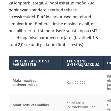
ka lõpptarbijatega. Allpool esitatud mõõdikud
põhinevad standardiseeritud tehase
stressitestidel. Puff-ide arvutused on tehtud
simuleeritud tõmbetestimise masinate abil, mis
on kalibreeritud standardsete suust-kopsu (MTL)
sissehingamise parameetrite järgi (tavaliselt 1,5
kuni 2,0 sekundi pikkune tõmbe kestus).
SPETSIFIKATSIOONI
TEHNILINE
O
PARAMEETER
ÜKSIKASJALIKKUS
Pi
Maksimaalsed
el
Kuni 60 000
aktiveerimised
ja
in
Vä
54ml Kokku
Mahtuvus veehoidlas
ri
(Mitmekambriline)
va