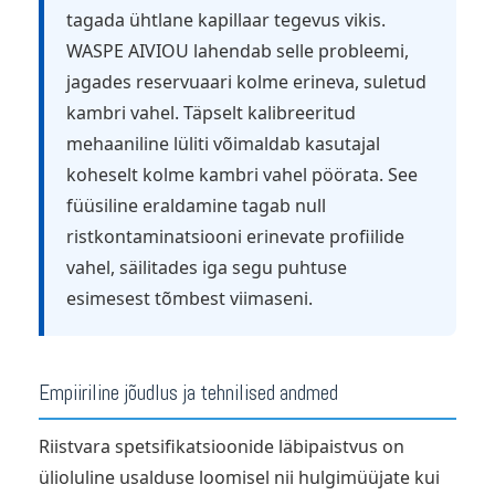
tagada ühtlane kapillaar tegevus vikis.
WASPE AIVIOU lahendab selle probleemi,
jagades reservuaari kolme erineva, suletud
kambri vahel. Täpselt kalibreeritud
mehaaniline lüliti võimaldab kasutajal
koheselt kolme kambri vahel pöörata. See
füüsiline eraldamine tagab null
ristkontaminatsiooni erinevate profiilide
vahel, säilitades iga segu puhtuse
esimesest tõmbest viimaseni.
Empiiriline jõudlus ja tehnilised andmed
Riistvara spetsifikatsioonide läbipaistvus on
ülioluline usalduse loomisel nii hulgimüüjate kui