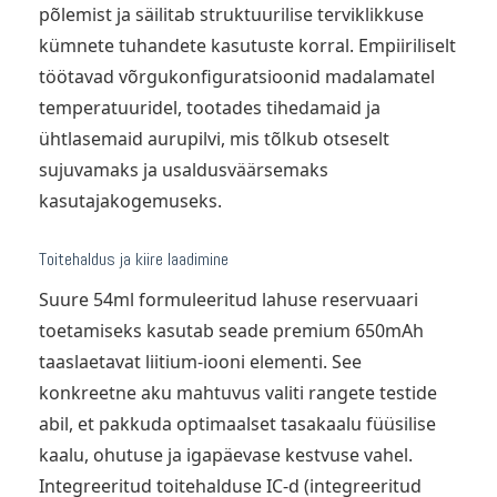
põlemist ja säilitab struktuurilise terviklikkuse
kümnete tuhandete kasutuste korral. Empiiriliselt
töötavad võrgukonfiguratsioonid madalamatel
temperatuuridel, tootades tihedamaid ja
ühtlasemaid aurupilvi, mis tõlkub otseselt
sujuvamaks ja usaldusväärsemaks
kasutajakogemuseks.
Toitehaldus ja kiire laadimine
Suure 54ml formuleeritud lahuse reservuaari
toetamiseks kasutab seade premium 650mAh
taaslaetavat liitium-iooni elementi. See
konkreetne aku mahtuvus valiti rangete testide
abil, et pakkuda optimaalset tasakaalu füüsilise
kaalu, ohutuse ja igapäevase kestvuse vahel.
Integreeritud toitehalduse IC-d (integreeritud