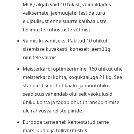
MOQ algab vaid 10 tükist, võimaldades
väiksematel jaemüüjatel testida turu
elujõulisust enne suurte kaubaaluste
tellimuste kohustuste võtmist.
Valmis kuvamiseks: Pakitud 10 ühikut
sisemisse kuvakasti, koheselt jaemüügi
riiulitele valmis.
Meisterkarbi optimeerimine: 160 ühikut ühe
meisterkarbi kohta, kogukaaluga 21 kg. See
standardiseeritud kaalu- ja mõõtühiku
seadistus vähendab oluliselt veokulusid
ühiku kohta ja tagab ohutu transportimise
üle rahvusvaheliste piiride.
Euroopa tarneahel: Kehtestatud tarne
marsruudid ja tollivormistus