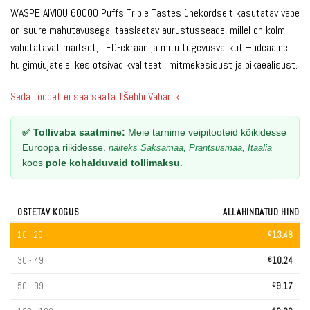
põhjal
WASPE AIVIOU 60000 Puffs Triple Tastes ühekordselt kasutatav vape
on suure mahutavusega, taaslaetav aurustusseade, millel on kolm
vahetatavat maitset, LED-ekraan ja mitu tugevusvalikut – ideaalne
hulgimüüjatele, kes otsivad kvaliteeti, mitmekesisust ja pikaealisust.
Seda toodet ei saa saata Tšehhi Vabariiki.
✅ Tollivaba saatmine:
Meie tarnime veipitooteid kõikidesse
Euroopa riikidesse.
näiteks Saksamaa, Prantsusmaa, Itaalia
koos
pole kohalduvaid tollimaksu
.
OSTETAV KOGUS
ALLAHINDATUD HIND
10 - 29
€
13.48
30 - 49
€
10.24
50 - 99
€
9.17