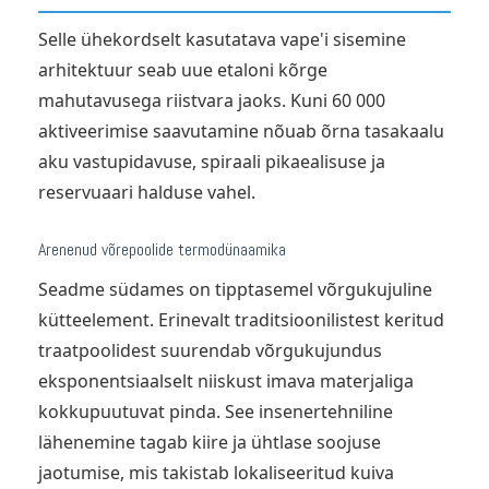
Selle ühekordselt kasutatava vape'i sisemine
arhitektuur seab uue etaloni kõrge
mahutavusega riistvara jaoks. Kuni 60 000
aktiveerimise saavutamine nõuab õrna tasakaalu
aku vastupidavuse, spiraali pikaealisuse ja
reservuaari halduse vahel.
Arenenud võrepoolide termodünaamika
Seadme südames on tipptasemel võrgukujuline
kütteelement. Erinevalt traditsioonilistest keritud
traatpoolidest suurendab võrgukujundus
eksponentsiaalselt niiskust imava materjaliga
kokkupuutuvat pinda. See insenertehniline
lähenemine tagab kiire ja ühtlase soojuse
jaotumise, mis takistab lokaliseeritud kuiva