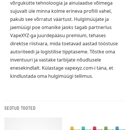
võrgukütte tehnoloogia ja ainulaadse võimega
sujuvalt üle minna kolme erineva profiili vahel,
pakub see võrratut väärtust. Hulgimüüjate ja
jaemüügi poe omanike jaoks tagab partnerlus
VapeXYZ-ga juurdepääsu premium, tehases
direktse riistvara, mida toetavad aastad tööstuse
autoriteedi ja logistilise tipptaseme. Tõstke oma
inventuuri ja vastake tarbijate nõudlusele
enesekindlalt. Külastage vapexyz.com-i täna, et
kindlustada oma hulgimüügi tellimus.
SEOTUD TOOTED