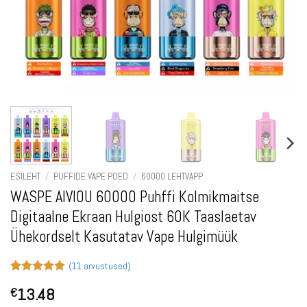
ESILEHT
/
PUFFIDE VAPE POED
/
60000 LEHTVAPP
WASPE AIVIOU 60000 Puhffi Kolmikmaitse
Digitaalne Ekraan Hulgiost 60K Taaslaetav
Ühekordselt Kasutatav Vape Hulgimüük
(
11
arvustused)
Hinnatud
11
13.48
€
5
/5
kliendi
hinnangu