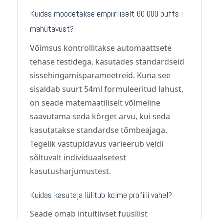
Kuidas mõõdetakse empiiriliselt 60 000 puffs-i
mahutavust?
Võimsus kontrollitakse automaattsete
tehase testidega, kasutades standardseid
sissehingamisparameetreid. Kuna see
sisaldab suurt 54ml formuleeritud lahust,
on seade matemaatiliselt võimeline
saavutama seda kõrget arvu, kui seda
kasutatakse standardse tõmbeajaga.
Tegelik vastupidavus varieerub veidi
sõltuvalt individuaalsetest
kasutusharjumustest.
Kuidas kasutaja lülitub kolme profiili vahel?
Seade omab intuitiivset füüsilist