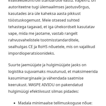
kvaliteedikontrolli standardite vastu. VapeXYZ on
autoriteetne tugi ülemaailmses jaotusvõrgus,
kasutades ära üle kaheksa aasta pikkust
tööstuskogemust. Meie otsesed suhted
tehastega tagavad, et iga ühekordselt kasutatav
vape, mida me jaotame, vastab rangelt
rahvusvahelistele tootmisstandarditele,
sealhulgas CE ja RoHS nõuetele, mis on vajalikud
impordioperatsioonideks.
Suurte jaemüüjate ja hulgimüüjate jaoks on
logistika sujuvamaks muutunud, et maksimeerida
kasumimarginaale ja vähendada saatmise
keerukust. WASPE AIVIOU on pakendatud
hulgimüügi efektiivsust silmas pidades:
Madala minimaalse tellimuskoguse nõue: