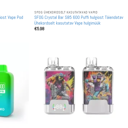
SFOG ÜHEKORDSELT KASUTATAVAD VAPID
iost Vape Pod
SFOG Crystal Bar S85 600 Puffi hulgiost Täiendatav
Ühekordselt kasutatav Vape hulgimüük
€
5.98