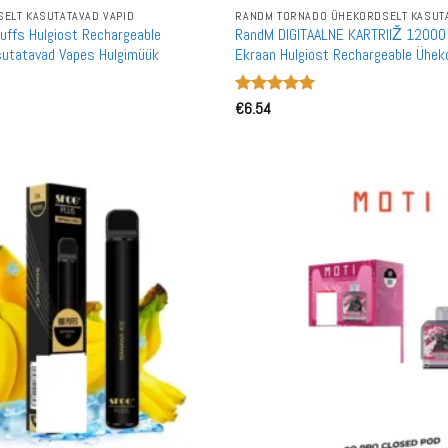
ELT KASUTATAVAD VAPID
RANDM TORNADO ÜHEKORDSELT KASUTA
ffs Hulgiost Rechargeable
RandM DIGITAALNE KARTRIIŽ 12000 
sutatavad Vapes Hulgimüük
Ekraan Hulgiost Rechargeable Ühek
Kasutatav Vape Hulgimüük
Hinnanguga
€
6.54
5
/ 5