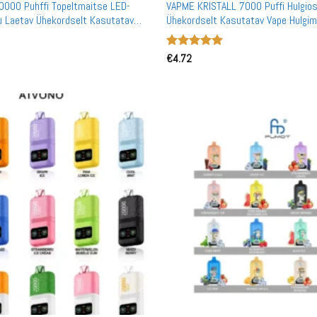
0000 Puhffi Topeltmaitse LED-
VAPME KRISTALL 7000 Puffi Hulgios
u Laetav Ühekordselt Kasutatav
Ühekordselt Kasutatav Vape Hulgi
Hinnanguga
€
4.72
5
/ 5