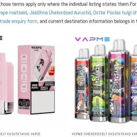
those terms apply only where the individual listing states them.F
vape maitseid
,
Jäälõhna Ühekordsed Aurustid
,
Ostke Poolas hulgi ü
trade enquiry form
, and current destination information belongs in
ELT KASUTATAVAD VAPID
VAPME ÜHEKORDSELT KASUTATAVAD VA