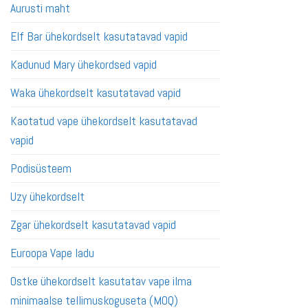
Aurusti maht
Elf Bar ühekordselt kasutatavad vapid
Kadunud Mary ühekordsed vapid
Waka ühekordselt kasutatavad vapid
Kaotatud vape ühekordselt kasutatavad
vapid
Podisüsteem
Uzy ühekordselt
Zgar ühekordselt kasutatavad vapid
Euroopa Vape ladu
Ostke ühekordselt kasutatav vape ilma
minimaalse tellimuskoguseta (MOQ)