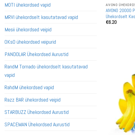
MOTI ühekordsed vapid
AIVONO ÜHEKORDS
AIVONO 20000 Pu
Ühekordselt Ka
MRVI ühekordselt kasutatavad vapid
€
6.20
Mesii ühekordsed veipid
OKsO ühekordsed veipurid
PANDOLAR Ühekordsed Aurustid
RandM Tornado ühekordselt kasutatavad
vapid
RahdM ühekordsed vapid
Razz BAR ühekordsed veipid
STARBUZZ Ühekordsed Aurustid
SPACEMAN Ühekordsed Aurustid