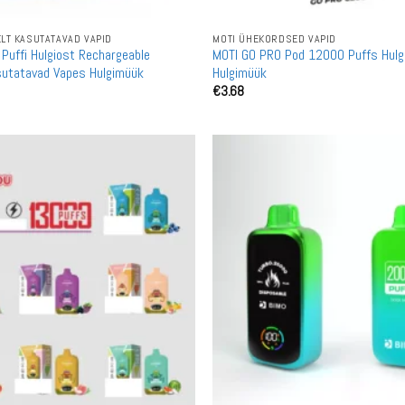
LT KASUTATAVAD VAPID
MOTI ÜHEKORDSED VAPID
uffi Hulgiost Rechargeable
MOTI GO PRO Pod 12000 Puffs Hulg
sutatavad Vapes Hulgimüük
Hulgimüük
€
3.68