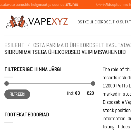
Skip
urustite hulgimüük ja suur ostปริมาณ
✨✨✨Aktsepteerime tellimusi üksiki
to
content
OSTKE ÜHEKORDSELT KASUTAT
ESILEHT
/
OSTA PARIMAID ÜHEKORDSELT KASUTATAVA
SIDRUNIMAITSEGA ÜHEKORDSED VEIPIMISVAHENDID
FILTREERIGE HINNA JÄRGI
The role of th
records inclu
12000 Puffs L
Minimaalne
Maksimaalne
Hind:
€0
—
€20
marked in sto
FILTREERI
hind
hind
Disposable Va
stock position
TOOTEKATEGOORIAD
information, d
listing; it do