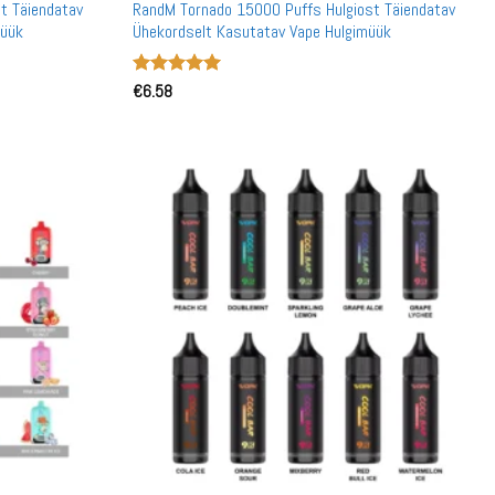
t Täiendatav
RandM Tornado 15000 Puffs Hulgiost Täiendatav
müük
Ühekordselt Kasutatav Vape Hulgimüük
Hinnanguga
€
6.58
5
/ 5