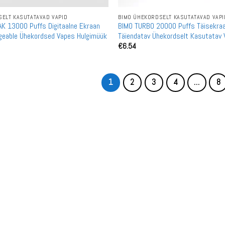
ELT KASUTATAVAD VAPID
BIMO ÜHEKORDSELT KASUTATAVAD VAPI
K 13000 Puffs Digitaalne Ekraan
BIMO TURBO 20000 Puffs Täisekraa
geable Ühekordsed Vapes Hulgimüük
Täiendatav Ühekordselt Kasutatav 
€
6.54
1
2
3
4
…
8