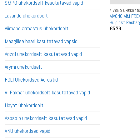
SMPO ühekordselt kasutatavad vapid
AIVONO ÜHEKORDS
Lavande ühekordselt
AIVONO AIM FREA
Hulgiost Rechar
Viimane armastus ühekordselt
€
5.76
Maagilise baari kasutatavad vapsid
Vozol ühekordselt kasutatavad vapid
Arymi ühekordselt
FOLI Ühekordsed Aurustid
Al Fakhar ühekordselt kasutatavad vapid
Hayat ühekordselt
Vapsolo ühekordselt kasutatavad vapid
ANU ühekordsed vapid