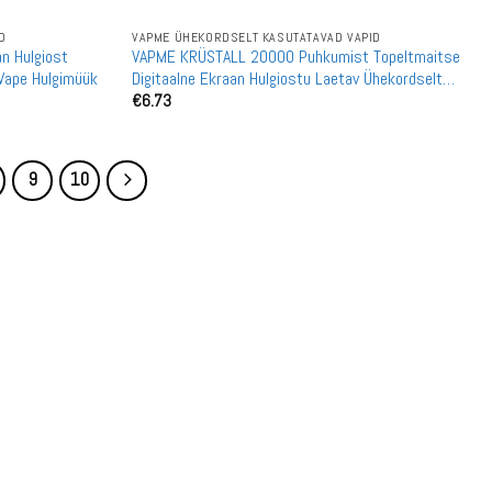
D
VAPME ÜHEKORDSELT KASUTATAVAD VAPID
n Hulgiost
VAPME KRÜSTALL 20000 Puhkumist Topeltmaitse
Vape Hulgimüük
Digitaalne Ekraan Hulgiostu Laetav Ühekordselt
€
6.73
Kasutatav Vape Hulgimüük
9
10