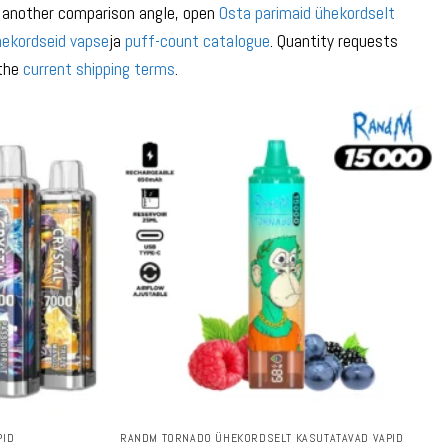
or another comparison angle, open
Osta parimaid ühekordselt
hekordseid vapse
ja
puff-count catalogue
. Quantity requests
 the
current shipping terms
.
PID
RANDM TORNADO ÜHEKORDSELT KASUTATAVAD VAPID