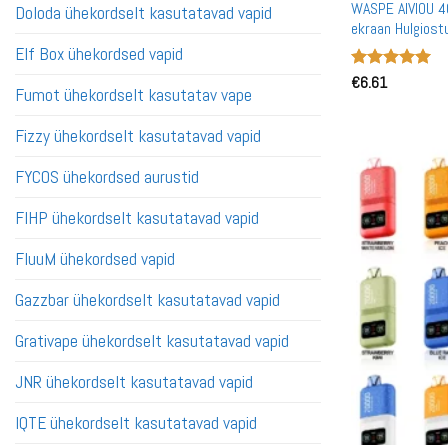
WASPE AIVIOU 4
Doloda ühekordselt kasutatavad vapid
ekraan Hulgiost
Vape Hulgimüük
Elf Box ühekordsed vapid
Hinnanguga
€
6.61
Fumot ühekordselt kasutatav vape
5
/ 5
Fizzy ühekordselt kasutatavad vapid
FYCOS ühekordsed aurustid
FIHP ühekordselt kasutatavad vapid
FluuM ühekordsed vapid
Gazzbar ühekordselt kasutatavad vapid
Grativape ühekordselt kasutatavad vapid
JNR ühekordselt kasutatavad vapid
IQTE ühekordselt kasutatavad vapid