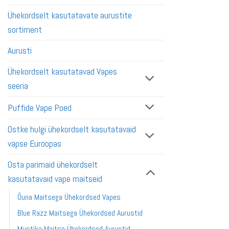
Ühekordselt kasutatavate aurustite
sortiment
Aurusti
Ühekordselt kasutatavad Vapes
seeria
Puffide Vape Poed
Ostke hulgi ühekordselt kasutatavaid
vapse Euroopas
Osta parimaid ühekordselt
kasutatavaid vape maitseid
Õuna Maitsega Ühekordsed Vapes
Blue Razz Maitsega Ühekordsed Aurustid
Mustika Maitse Ühekordsed Aurustid