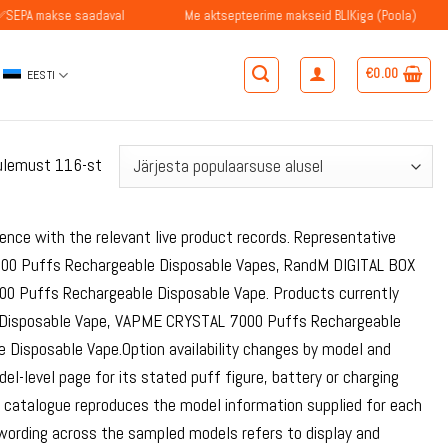
e saadaval
Me aktsepteerime makseid BLIKiga (Poola)
✅Belg
€
0.00
EESTI
Sorteeritud
ulemust 116-st
populaarsuse
järgi
ence with the relevant live product records. Representative
00 Puffs Rechargeable Disposable Vapes, RandM DIGITAL BOX
0 Puffs Rechargeable Disposable Vape. Products currently
 Disposable Vape, VAPME CRYSTAL 7000 Puffs Rechargeable
Disposable Vape.Option availability changes by model and
el-level page for its stated puff figure, battery or charging
e catalogue reproduces the model information supplied for each
ue wording across the sampled models refers to display and