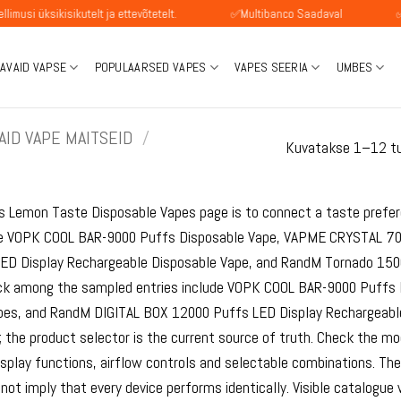
sikutelt ja ettevõtetelt.
✅Multibanco Saadaval
✅SEPA maks
AVAID VAPSE
POPULAARSED VAPES
VAPES SEERIA
UMBES
ID VAPE MAITSEID
/
Kuvatakse 1–12 t
is Lemon Taste Disposable Vapes page is to connect a taste prefer
de VOPK COOL BAR-9000 Puffs Disposable Vape, VAPME CRYSTAL 70
ED Display Rechargeable Disposable Vape, and RandM Tornado 1500
ck among the sampled entries include VOPK COOL BAR-9000 Puffs
pes, and RandM DIGITAL BOX 12000 Puffs LED Display Rechargeable 
; the product selector is the current source of truth. Check the mod
isplay functions, airflow controls and selectable combinations. Th
es not imply that every device performs identically. Visible catalog