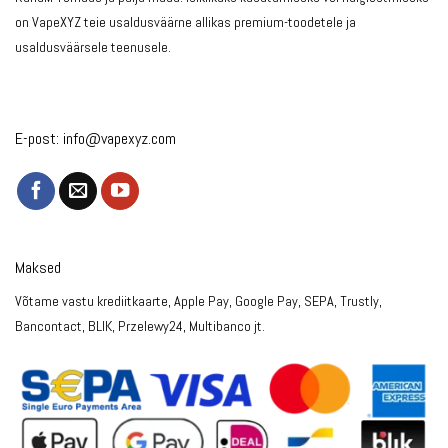
on VapeXYZ teie usaldusväärne allikas premium-toodetele ja
usaldusväärsele teenusele.
E-post:
info@vapexyz.com
Maksed
Võtame vastu krediitkaarte, Apple Pay, Google Pay, SEPA, Trustly,
Bancontact, BLIK, Przelewy24, Multibanco jt.