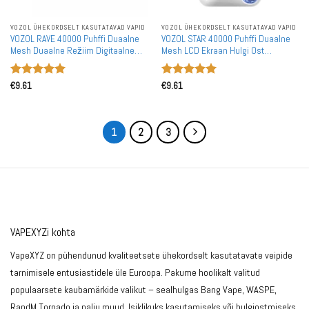
VOZOL ÜHEKORDSELT KASUTATAVAD VAPID
VOZOL ÜHEKORDSELT KASUTATAVAD VAPID
VOZOL RAVE 40000 Puhffi Duaalne
VOZOL STAR 40000 Puhffi Duaalne
Mesh Duaalne Režiim Digitaalne
Mesh LCD Ekraan Hulgi Ost
Ekraan Hulgimüük 40K Taaslaetav
Rechargeable Ühekordselt
Ühekordselt Kasutatav Vape
Kasutatavad Vapes Hulgimüük
Hinnanguga
Hinnanguga
Hulgiostmine
€
9.61
€
9.61
5
/ 5
5
/ 5
1
2
3
VAPEXYZi kohta
VapeXYZ on pühendunud kvaliteetsete ühekordselt kasutatavate veipide
tarnimisele entusiastidele üle Euroopa. Pakume hoolikalt valitud
populaarsete kaubamärkide valikut – sealhulgas Bang Vape, WASPE,
RandM Tornado ja palju muud. Isiklikuks kasutamiseks või hulgiostmiseks