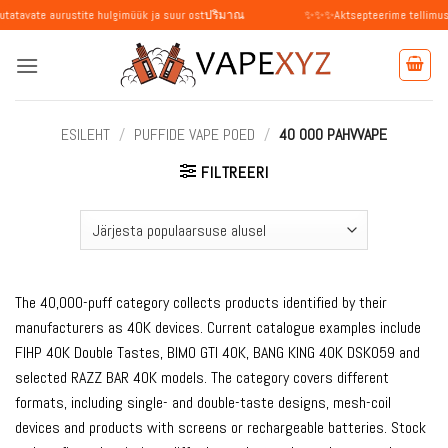
Skip
aurustite hulgimüük ja suur ostปริมาณ
✨✨✨Aktsepteerime tellimusi üksikisikut
to
content
ESILEHT
/
PUFFIDE VAPE POED
/
40 000 PAHVVAPE
FILTREERI
The 40,000-puff category collects products identified by their
manufacturers as 40K devices. Current catalogue examples include
FIHP 40K Double Tastes, BIMO GTI 40K, BANG KING 40K DSK059 and
selected RAZZ BAR 40K models. The category covers different
formats, including single- and double-taste designs, mesh-coil
devices and products with screens or rechargeable batteries. Stock