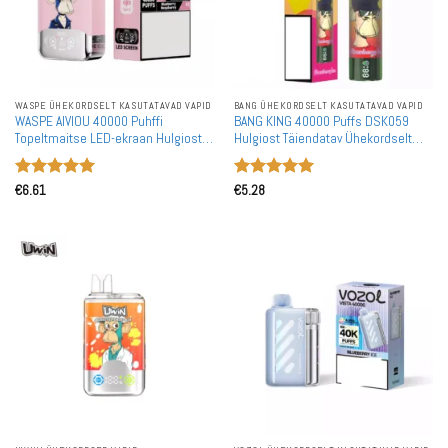
WASPE ÜHEKORDSELT KASUTATAVAD VAPID
BANG ÜHEKORDSELT KASUTATAVAD VAPID
WASPE AIVIOU 40000 Puhffi
BANG KING 40000 Puffs DSK059
Topeltmaitse LED-ekraan Hulgiostu
Hulgiost Täiendatav Ühekordselt
Laetav Ühekordselt Kasutatav Vape
Kasutatav Vape Hulgimüük
Hulgimüük
Hinnanguga
Hinnanguga
€
6.61
€
5.28
5
/ 5
5
/ 5