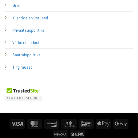
Meist
Klientide arvustused
Privaatsuspoliitika
Võtke ühendust
Saatmispoliitika
Tingimused
Visa
MasterCard
Discover
Dinners
Bancontact
Apple
Googl
Club
Pay
Pay
Revolut
Sepa