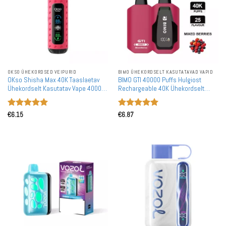
OKSO ÜHEKORDSED VEIPURID
BIMO ÜHEKORDSELT KASUTATAVAD VAPID
OKso Shisha Max 40K Taaslaetav
BIMO GTI 40000 Puffs Hulgiost
Ühekordselt Kasutatav Vape 40000
Rechargeable 40K Ühekordselt
Puhkumist Hulgi Jaemüük EL
Kasutatavad Vapes Hulgimüük
Hinnanguga
Hinnanguga
€
6.15
€
6.87
5
/ 5
5
/ 5