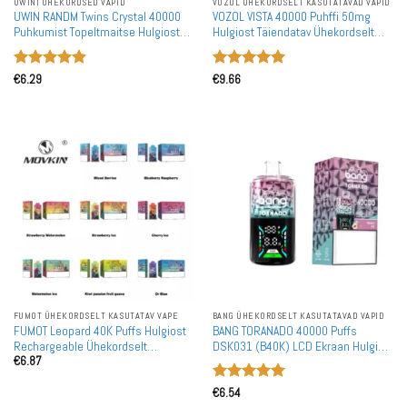
UWINI ÜHEKORDSED VAPID
VOZOL ÜHEKORDSELT KASUTATAVAD VAPID
UWIN RANDM Twins Crystal 40000
VOZOL VISTA 40000 Puhffi 50mg
Puhkumist Topeltmaitse Hulgiost
Hulgiost Täiendatav Ühekordselt
Täiendatav Ühekordselt
Kasutatav Aurusti Hulgimüük
Kasutatavad Vapes Hulkost
Hinnanguga
Hinnanguga
€
6.29
€
9.66
4.91
/ 5
5
/ 5
FUMOT ÜHEKORDSELT KASUTATAV VAPE
BANG ÜHEKORDSELT KASUTATAVAD VAPID
FUMOT Leopard 40K Puffs Hulgiost
BANG TORANADO 40000 Puffs
Rechargeable Ühekordselt
DSK031 (B40K) LCD Ekraan Hulgi
€
6.87
Kasutatavad Vapes Hulgimüük
Ost Rechargeable Ühekordselt
Kasutatavad Vapes Hulgimüük
Hinnanguga
€
6.54
5
/ 5