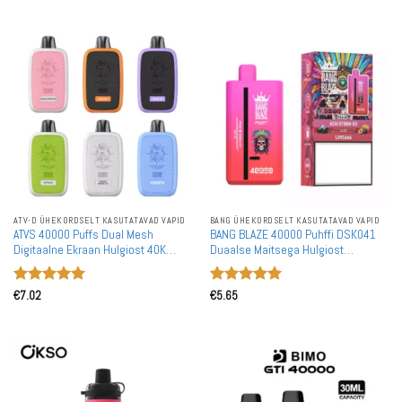
ATV-D ÜHEKORDSELT KASUTATAVAD VAPID
BANG ÜHEKORDSELT KASUTATAVAD VAPID
ATVS 40000 Puffs Dual Mesh
BANG BLAZE 40000 Puhffi DSK041
Digitaalne Ekraan Hulgiost 40K
Duaalse Maitsega Hulgiost
Taaslaetav Ühekordselt Kasutatav
Rechargeable Ühekordselt
Vape Hulgimüük
Kasutatavad Vapes Hulgimüük
Hinnanguga
Hinnanguga
€
7.02
€
5.65
5
/ 5
5
/ 5