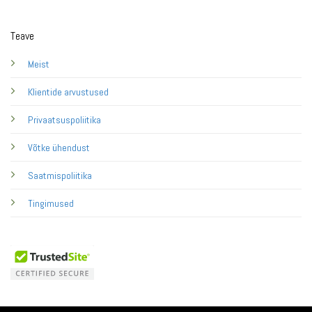
Teave
Meist
Klientide arvustused
Privaatsuspoliitika
Võtke ühendust
Saatmispoliitika
Tingimused