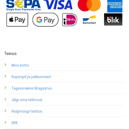
Teenus
Minu konto
Kupongid ja pakkumised
Tagasimakse &tagastus
Jälgi oma tellimust
Hulgimüügi taotlus
KKK