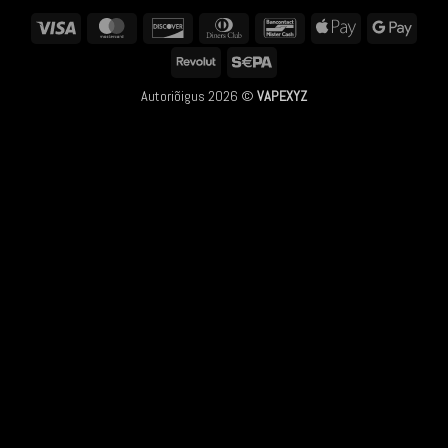
Visa
MasterCard
Discover
Dinners
Bancontact
Apple
Googl
Club
Pay
Pay
Revolut
Sepa
Autoriõigus 2026 ©
VAPEXYZ