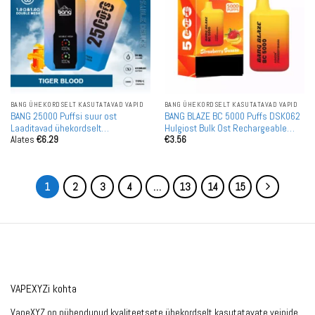
BANG ÜHEKORDSELT KASUTATAVAD VAPID
BANG ÜHEKORDSELT KASUTATAVAD VAPID
BANG 25000 Puffsi suur ost
BANG BLAZE BC 5000 Puffs DSK062
Laaditavad ühekordselt
Hulgiost Bulk Ost Rechargeable
Alates
€
6.29
€
3.56
kasutatavad vapid hulgi müügiks
Ühekordselt Kasutatavad Vapes
Hulgimüük
1
2
3
4
…
13
14
15
VAPEXYZi kohta
VapeXYZ on pühendunud kvaliteetsete ühekordselt kasutatavate veipide