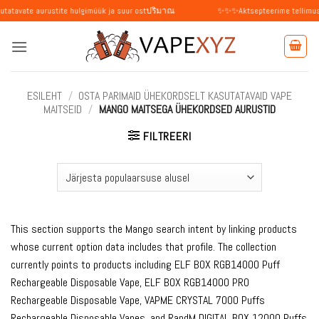
Skip
aurustite hulgimüük ja suur ostปริมาณ
✨✨✨Aktsepteerime tellimusi üksikisikut
to
content
ESILEHT
/
OSTA PARIMAID ÜHEKORDSELT KASUTATAVAID VAPE
MAITSEID
/
MANGO MAITSEGA ÜHEKORDSED AURUSTID
FILTREERI
This section supports the Mango search intent by linking products
whose current option data includes that profile. The collection
currently points to products including ELF BOX RGB14000 Puff
Rechargeable Disposable Vape, ELF BOX RGB14000 PRO
Rechargeable Disposable Vape, VAPME CRYSTAL 7000 Puffs
Rechargeable Disposable Vapes, and RandM DIGITAL BOX 12000 Puffs