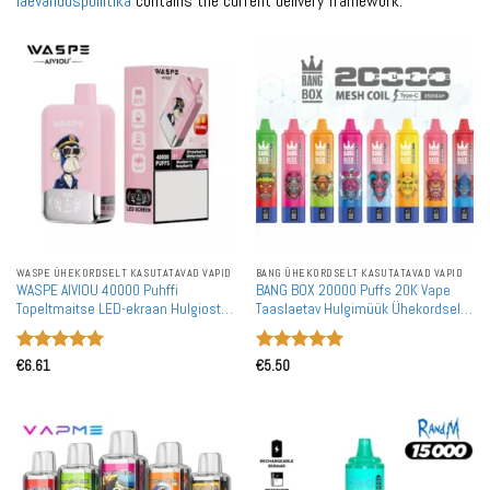
laevanduspoliitika
contains the current delivery framework.
WASPE ÜHEKORDSELT KASUTATAVAD VAPID
BANG ÜHEKORDSELT KASUTATAVAD VAPID
WASPE AIVIOU 40000 Puhffi
BANG BOX 20000 Puffs 20K Vape
Topeltmaitse LED-ekraan Hulgiostu
Taaslaetav Hulgimüük Ühekordselt
Laetav Ühekordselt Kasutatav Vape
Kasutatav Vape Hulgiostmine
Hulgimüük
Hinnanguga
Hinnanguga
€
6.61
€
5.50
5
/ 5
5
/ 5