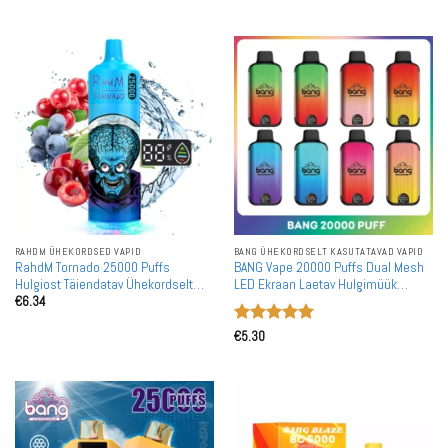
RAHDM ÜHEKORDSED VAPID
BANG ÜHEKORDSELT KASUTATAVAD VAPID
RahdM Tornado 25000 Puffs
BANG Vape 20000 Puffs Dual Mesh
Hulgiost Täiendatav Ühekordselt
LED Ekraan Laetav Hulgimüük
€
6.34
Kasutatav Vape Hulgimüük
Ühekordselt Kasutatav Vape
Hulgiostmine
Hinnanguga
€
5.30
5
/ 5