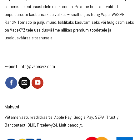
tarnimisele entusiastidele üle Euroopa. Pakume hoolikalt valitud
populaarsete kaubamärkide valikut – sealhulgas Bang Vape, WASPE,
RandM Tornado ja palju muud. Isiklikuks kasutamiseks või hulgiostmiseks
on VapeXYZ teie usaldusväärne allikas premium-toodetele ja
usaldusväärsele teenusele.
E-post:
info@vapexyz.com
Maksed
Võtame vastu krediitkaarte, Apple Pay, Google Pay, SEPA, Trustly,
Bancontact, BLIK, Przelewy24, Multibanco jt.