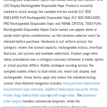
LED Display Rechargeable Disposable Vape. Products currently
marked in stock among the sampled entries include ELF BOX
RGB14000 Puff Rechargeable Disposable Vape, ELF BOX RGB14000
PRO Rechargeable Disposable Vape, and VAPME CRYSTAL 7000 Puffs
Rechargeable Disposable Vapes.Taste names can appear alone or
inside multi-option combinations, so the variation selector must be
checked before purchase. Hardware is not uniform across the
category; review the stated capacity, rechargeable status, interface
features, coil system and available selections. Product-page data
takes precedence over a category summary whenever a model, option
or stock position differs. Visible catalogue wording across the
sampled models refers to dual-mesh coil, mesh-coil, display, and
rechargeable; those terms apply only where the individual listing
states them.Related navigation includes
Osta parimaid ühekordselt
kasutatavaid vape maitseid
,
Jäälõhna Ühekordsed Aurustid
,
Ostke
Poolas hulgi ühekordseid vapse
ja
puff-range index
. The
business-
order enquiry
handles commercial enquiries, while the