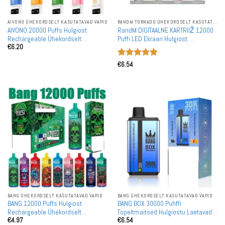
AIVONO ÜHEKORDSELT KASUTATAVAD VAPID
RANDM TORNADO ÜHEKORDSELT KASUTATAVAD VAPID
AIVONO 20000 Puffs Hulgiost
RandM DIGITAALNE KARTRIIŽ 12000
Rechargeable Ühekordselt
Puffi LED Ekraan Hulgiost
€
6.20
Kasutatavad Vapes Hulgimüük
Rechargeable Ühekordselt
Kasutatav Vape Hulgimüük
Hinnanguga
€
6.54
5
/ 5
BANG ÜHEKORDSELT KASUTATAVAD VAPID
BANG ÜHEKORDSELT KASUTATAVAD VAPID
BANG 12000 Puffs Hulgiost
BANG BOX 30000 Puhffi
Rechargeable Ühekordselt
Topeltmaitsed Hulgiostu Laetavad
€
4.97
€
6.54
Kasutatavad Vapes Hulgimüük
Ühekordsed Vapes Hulgimüük