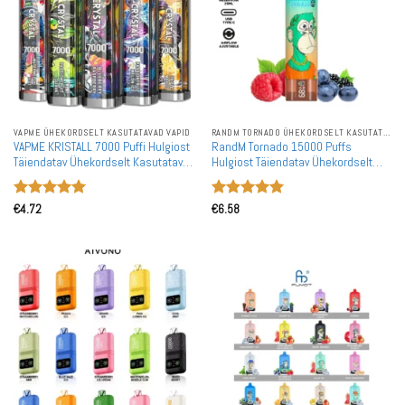
VAPME ÜHEKORDSELT KASUTATAVAD VAPID
RANDM TORNADO ÜHEKORDSELT KASUTATAVAD VAPID
VAPME KRISTALL 7000 Puffi Hulgiost
RandM Tornado 15000 Puffs
Täiendatav Ühekordselt Kasutatav
Hulgiost Täiendatav Ühekordselt
Vape Hulgimüük
Kasutatav Vape Hulgimüük
Hinnanguga
Hinnanguga
€
4.72
€
6.58
5
/ 5
5
/ 5