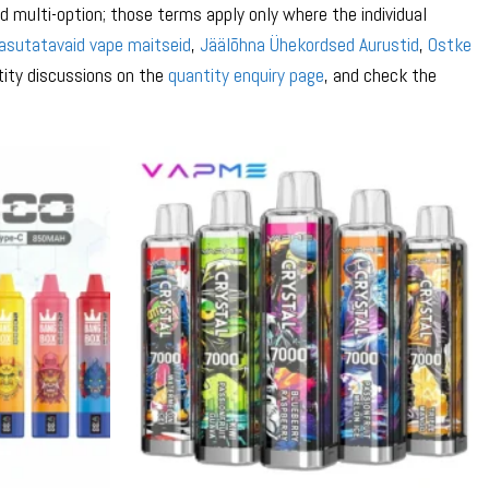
 multi-option; those terms apply only where the individual
asutatavaid vape maitseid
,
Jäälõhna Ühekordsed Aurustid
,
Ostke
tity discussions on the
quantity enquiry page
, and check the