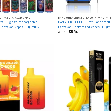
T KASUTATAVAD VAPID
BANG ÜHEKORDSELT KASUTATAVAD VAP
fs Hulgiost Rechargeable
BANG BOX 30000 Puhffi Topeltmait
sutatavad Vapes Hulgimüük
Laetavad Ühekordsed Vapes Hulgim
Alates
€
6.54