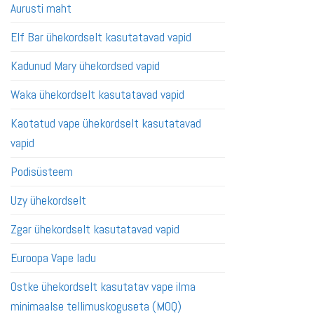
Aurusti maht
Elf Bar ühekordselt kasutatavad vapid
Kadunud Mary ühekordsed vapid
Waka ühekordselt kasutatavad vapid
Kaotatud vape ühekordselt kasutatavad
vapid
Podisüsteem
Uzy ühekordselt
Zgar ühekordselt kasutatavad vapid
Euroopa Vape ladu
Ostke ühekordselt kasutatav vape ilma
minimaalse tellimuskoguseta (MOQ)