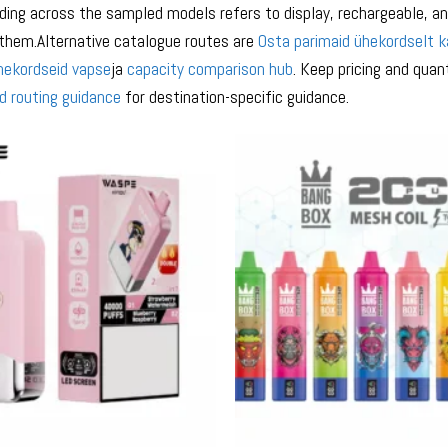
ing across the sampled models refers to display, rechargeable, and
 them.Alternative catalogue routes are
Osta parimaid ühekordselt k
ühekordseid vapse
ja
capacity comparison hub
. Keep pricing and quan
d routing guidance
for destination-specific guidance.