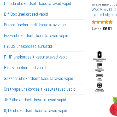
Doloda ühekordselt kasutatavad vapid
WASPE ÜHEKORDS
WASPE AIVIOU 4
Elf Box ühekordsed vapid
ekraan Hulgiost
Vape Hulgimüük
Fumot ühekordselt kasutatav vape
Hinnanguga
Alates
€
6.61
5
/ 5
Fizzy ühekordselt kasutatavad vapid
FYCOS ühekordsed aurustid
FIHP ühekordselt kasutatavad vapid
FluuM ühekordsed vapid
Gazzbar ühekordselt kasutatavad vapid
Grativape ühekordselt kasutatavad vapid
JNR ühekordselt kasutatavad vapid
IQTE ühekordselt kasutatavad vapid