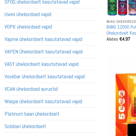
SFOG ühekordselt kasutatavad vapid
Uwini ühekordsed vapid
BANG ÜHEKORDSEL
VOPK ühekordsed vapid
BANG 12000 Puf
Ühekordselt Ka
Alates
€
4.97
Vapme ühekordselt kasutatavad vapid
VAPEN Ühekordselt kasutatavad vapid
VASY ühekordselt kasutatavad vapid
Vookbar ühekordselt kasutatavad vapid
VCAN ühekordsed aurustid
Waspe ühekordselt kasutatavad vapid
Platinum baari ühekordselt
Solobari ühekordselt