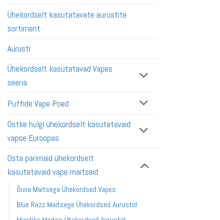
Ühekordselt kasutatavate aurustite
sortiment
Aurusti
Ühekordselt kasutatavad Vapes
seeria
Puffide Vape Poed
Ostke hulgi ühekordselt kasutatavaid
vapse Euroopas
Osta parimaid ühekordselt
kasutatavaid vape maitseid
Õuna Maitsega Ühekordsed Vapes
Blue Razz Maitsega Ühekordsed Aurustid
Mustika Maitse Ühekordsed Aurustid