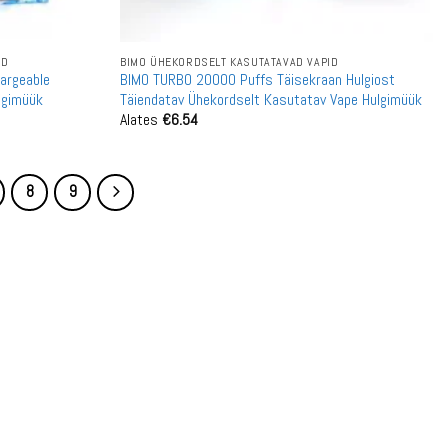
ID
BIMO ÜHEKORDSELT KASUTATAVAD VAPID
argeable
BIMO TURBO 20000 Puffs Täisekraan Hulgiost
lgimüük
Täiendatav Ühekordselt Kasutatav Vape Hulgimüük
Alates
€
6.54
8
9