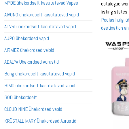
MYDE ühekordselt kasutatavad Vapes
catalogue word
listing states
AIVONO ühekordselt kasutatavad vapid
Poolas hulgi 
ATV-d ühekordselt kasutatavad vapid
destination an
AUPO ühekordsed vapid
AIRMEZ ühekordsed veipid
ADALYA Ühekordsed Aurustid
Bang ühekordselt kasutatavad vapid
BIMO ühekordselt kasutatavad vapid
BOD ühekordselt
CLOUD NINE Ühekordsed vapid
KRÜSTALL MARY Ühekordsed Aurustid