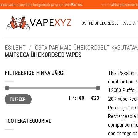
Skip
rustite hulgimüük ja suur ostปริมาณ
✨✨✨Aktsepteerime tellimusi üksiki
to
content
OSTKE ÜHEKORDSELT KASUTAT
ESILEHT
/
OSTA PARIMAID ÜHEKORDSELT KASUTATAVA
MAITSEGA ÜHEKORDSED VAPES
FILTREERIGE HINNA JÄRGI
This Passion F
combination. 
12000 Puffs L
Minimaalne
Maksimaalne
Hind:
€0
—
€20
20K Vape Rech
FILTREERI
hind
hind
Rechargeable 
Rechargeable D
TOOTEKATEGOORIAD
comparison fie
can change bet