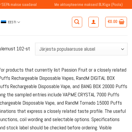
e saadaval
Me aktsepteerime makseid BLIKiga (Poola)
✅Belgi
€
0.00
EESTI
Sorteeritud
ulemust 102-st
populaarsuse
järgi
or products that currently list Passion Fruit or a closely related
 Puffs Rechargeable Disposable Vapes, RandM DIGITAL BOX
Puffs Rechargeable Disposable Vape, and BANG BOX 20000 Puffs
mong the sampled entries include VAPME CRYSTAL 7000 Puffs
chargeable Disposable Vape, and RandM Tornado 15000 Puffs
nations that express a closely related taste profile. The useful
functions, coil wording and selectable options. Specifications
nd stock label should be checked before ordering. Visible