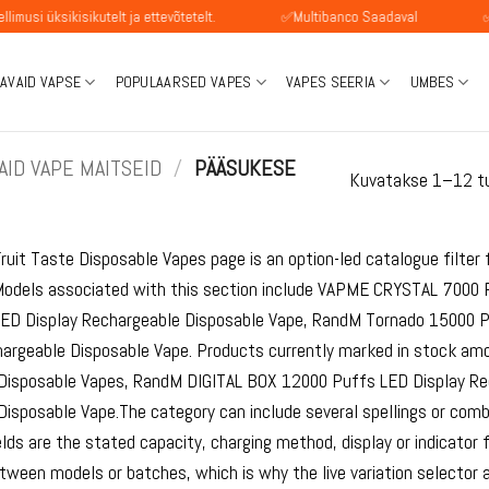
sikutelt ja ettevõtetelt.
✅Multibanco Saadaval
✅SEPA maks
AVAID VAPSE
POPULAARSED VAPES
VAPES SEERIA
UMBES
ID VAPE MAITSEID
/
PÄÄSUKESE
Kuvatakse 1–12 t
ruit Taste Disposable Vapes page is an option-led catalogue filter f
Models associated with this section include VAPME CRYSTAL 7000
ED Display Rechargeable Disposable Vape, RandM Tornado 15000 
argeable Disposable Vape. Products currently marked in stock a
Disposable Vapes, RandM DIGITAL BOX 12000 Puffs LED Display Re
isposable Vape.The category can include several spellings or combi
lds are the stated capacity, charging method, display or indicator 
ween models or batches, which is why the live variation selector a