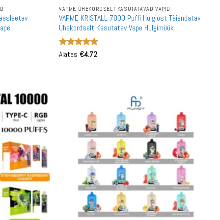
ID
VAPME ÜHEKORDSELT KASUTATAVAD VAPID
aaslaetav
VAPME KRISTALL 7000 Puffi Hulgiost Täiendatav
Vape
Ühekordselt Kasutatav Vape Hulgimüük
Hinnanguga
Alates
€
4.72
5
/ 5