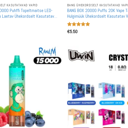
ELT KASUTATAVAD VAPID
BANG ÜHEKORDSELT KASUTATAVAD VAP
0000 Puhffi Topeltmaitse LED-
BANG BOX 20000 Puffs 20K Vape T
u Laetav Ühekordselt Kasutatav
Hulgimüük Ühekordselt Kasutatav 
Hulgiostmine
Hinnanguga
€
5.50
5
/ 5