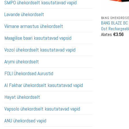
SMPO ühekordselt kasutatavad vapid
Lavande ühekordselt
BANG ÜHEKORDSEL
BANG BLAZE BC 
Viimane armastus ühekordselt
Ost Rechargeab
Alates
€
3.56
Hulgimüük
Maagilise baari kasutatavad vapsid
Vozol ühekordselt kasutatavad vapid
Arymi ühekordselt
FOLI Ühekordsed Aurustid
Al Fakhar ühekordselt kasutatavad vapid
Hayat ühekordselt
Vapsolo ühekordselt kasutatavad vapid
ANU ühekordsed vapid