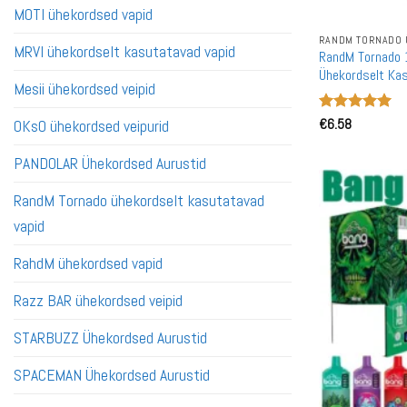
MOTI ühekordsed vapid
RANDM TORNADO 
MRVI ühekordselt kasutatavad vapid
RandM Tornado 
Ühekordselt Ka
Mesii ühekordsed veipid
Hinnanguga
€
6.58
OKsO ühekordsed veipurid
5
/ 5
PANDOLAR Ühekordsed Aurustid
RandM Tornado ühekordselt kasutatavad
vapid
RahdM ühekordsed vapid
Razz BAR ühekordsed veipid
STARBUZZ Ühekordsed Aurustid
SPACEMAN Ühekordsed Aurustid