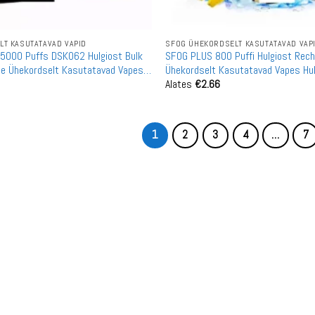
T KASUTATAVAD VAPID
SFOG ÜHEKORDSELT KASUTATAVAD VAP
5000 Puffs DSK062 Hulgiost Bulk
SFOG PLUS 800 Puffi Hulgiost Rech
le Ühekordselt Kasutatavad Vapes
Ühekordselt Kasutatavad Vapes Hu
Alates
€
2.66
1
2
3
4
…
7