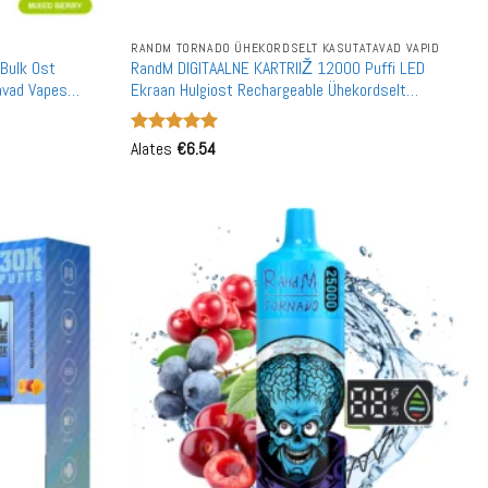
RANDM TORNADO ÜHEKORDSELT KASUTATAVAD VAPID
 Bulk Ost
RandM DIGITAALNE KARTRIIŽ 12000 Puffi LED
avad Vapes
Ekraan Hulgiost Rechargeable Ühekordselt
Kasutatav Vape Hulgimüük
Hinnanguga
Alates
€
6.54
5
/ 5