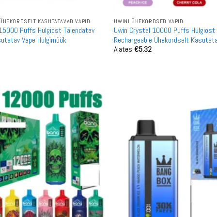
ÜHEKORDSELT KASUTATAVAD VAPID
UWINI ÜHEKORDSED VAPID
15000 Puffs Hulgiost Täiendatav
Uwin Crystal 10000 Puffs Hulgiost
sutatav Vape Hulgimüük
Rechargeable Ühekordselt Kasutat
Alates
€
5.32
Hulgimüük