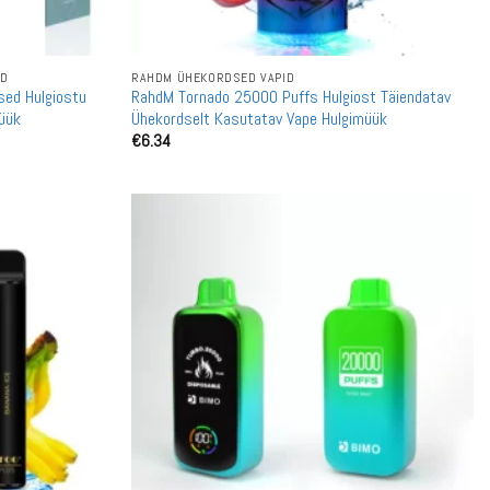
ID
RAHDM ÜHEKORDSED VAPID
sed Hulgiostu
RahdM Tornado 25000 Puffs Hulgiost Täiendatav
üük
Ühekordselt Kasutatav Vape Hulgimüük
€
6.34