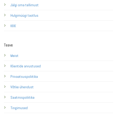
Jälgi oma tellimust
Hulgimüügi taotlus
KKK
Teave
Meist
Klientide arvustused
Privaatsuspoliitika
Võtke ühendust
Saatmispoliitika
Tingimused