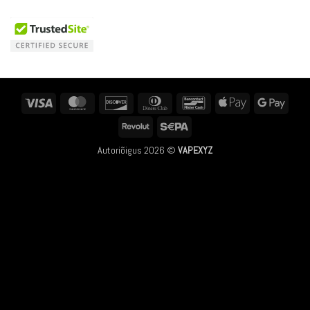
Visa
MasterCard
Discover
Dinners
Bancontact
Apple
Googl
Club
Pay
Pay
Revolut
Sepa
Autoriõigus 2026 ©
VAPEXYZ