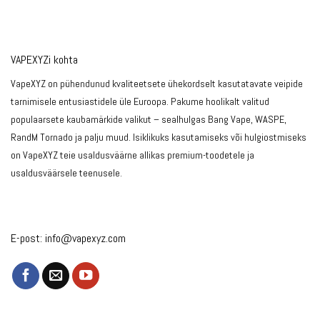
VAPEXYZi kohta
VapeXYZ on pühendunud kvaliteetsete ühekordselt kasutatavate veipide
tarnimisele entusiastidele üle Euroopa. Pakume hoolikalt valitud
populaarsete kaubamärkide valikut – sealhulgas Bang Vape, WASPE,
RandM Tornado ja palju muud. Isiklikuks kasutamiseks või hulgiostmiseks
on VapeXYZ teie usaldusväärne allikas premium-toodetele ja
usaldusväärsele teenusele.
E-post:
info@vapexyz.com