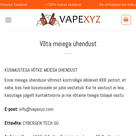
Skip
Saadaval
✅SEPA makse saadaval
Me aktsepteerime makseid BLIKiga
to
content
Võta meiega ühendust
KÜSIMUSTEGA VÕTKE MEIEGA ÜHENDUST
Enne meiega ühenduse võtmist kontrollige allolevat KKK jaotist, et
näha, kas teie küsimusele on juba vastatud. Kui te vastust ei leia,
kasutage julgelt kontaktivormi ja me võtame teiega tööajal vastu.
E-post:
info@vapexyz.com
Ettevõte:
CYBERGEN TECH OÜ