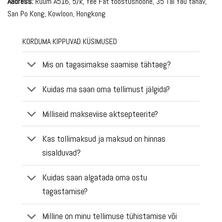
Aadress:
Ruum A516, 5/k, Yee Fat tööstushoone, 35 Tai Yau tänav,
San Po Kong, Kowloon, Hongkong
KORDUMA KIPPUVAD KÜSIMUSED
Mis on tagasimakse saamise tähtaeg?
Kuidas ma saan oma tellimust jälgida?
Milliseid makseviise aktsepteerite?
Kas tollimaksud ja maksud on hinnas
sisalduvad?
Kuidas saan algatada oma ostu
tagastamise?
Milline on minu tellimuse tühistamise või