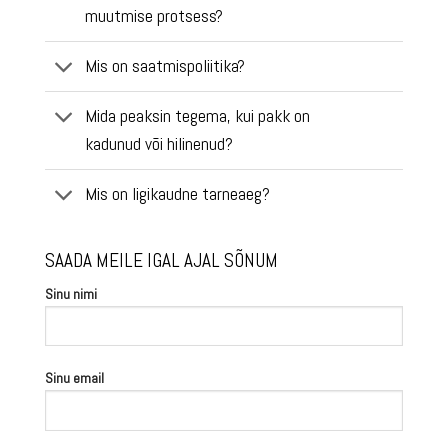
muutmise protsess?
Mis on saatmispoliitika?
Mida peaksin tegema, kui pakk on
kadunud või hilinenud?
Mis on ligikaudne tarneaeg?
SAADA MEILE IGAL AJAL SÕNUM
Sinu nimi
Sinu email