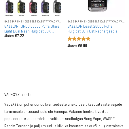
GAZZBAR ÜHEKORDSELT KASUTATAVAD VAPID
GAZZBAR ÜHEKORDSELT KASUTATAVAD VAPID
GAZZBAR TURBO 30000 Puffs Stars
GAZZ BAR Beast 28000 Puffs
Light Dual Mesh Hulgiost 30K
Hulgiost Bulk Ost Rechargeable
Alates
€
7.22
Taaslaetav Ühekordselt Kasutatav
Ühekordselt Kasutatavad Vapes
Vape Hulgimüük
Hulgimüük
Hinnanguga
Alates
€
5.80
5
/ 5
VAPEXYZi kohta
VapeXYZ on pühendunud kvaliteetsete ühekordselt kasutatavate veipide
tarnimisele entusiastidele üle Euroopa. Pakume hoolikalt valitud
populaarsete kaubamärkide valikut – sealhulgas Bang Vape, WASPE,
RandM Tornado ja palju muud. Isiklikuks kasutamiseks või hulgiostmiseks