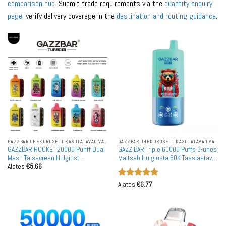
comparison hub
. Submit trade requirements via the
quantity enquiry
page
; verify delivery coverage in the
destination and routing guidance
.
GAZZBAR ÜHEKORDSELT KASUTATAVAD VAPID
GAZZBAR ÜHEKORDSELT KASUTATAVAD VAPID
GAZZBAR ROCKET 20000 Puhff Dual
GAZZ BAR Triple 60000 Puffs 3-ühes
Mesh Täisscreen Hulgiost
Maitseb Hulgiosta 60K Taaslaetav
Alates
€
5.66
Rechargeable Ühekordselt
Ühekordselt Kasutatav Vape
Kasutatavad Vapes Hulgimüük
Hulgimüük
Hinnanguga
Alates
€
6.77
5
/ 5