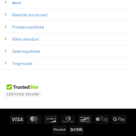
Meist
Klientide arvustused
Privaatsuspoliitika
Võtke ühendust
Saatmispoliitika
Tingimused
Visa
MasterCard
Discover
Dinners
Bancontact
Apple
Googl
Club
Pay
Pay
Revolut
Sepa