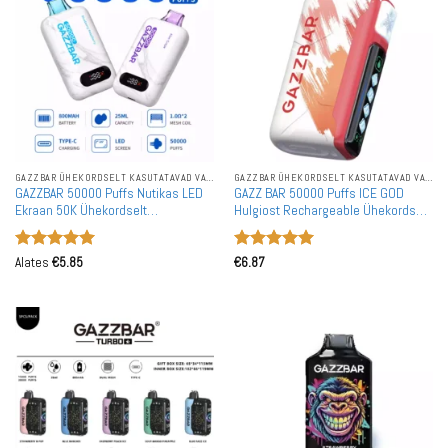
GAZZBAR ÜHEKORDSELT KASUTATAVAD VAPID
GAZZBAR ÜHEKORDSELT KASUTATAVAD VAPID
GAZZBAR 50000 Puffs Nutikas LED
GAZZ BAR 50000 Puffs ICE GOD
Ekraan 50K Ühekordselt
Hulgiost Rechargeable Ühekordselt
Kasutatavad Vapes Dual Mesh Hulgi
Kasutatavad Vapes Hulkost
Ostmine Hulgimüük
Hinnanguga
Hinnanguga
Alates
€
5.85
€
6.87
5
/ 5
5
/ 5