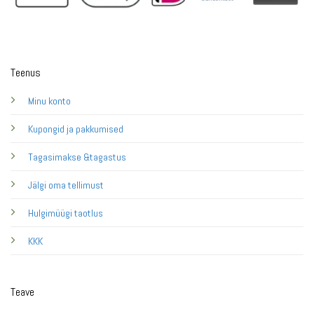
Teenus
Minu konto
Kupongid ja pakkumised
Tagasimakse &tagastus
Jälgi oma tellimust
Hulgimüügi taotlus
KKK
Teave