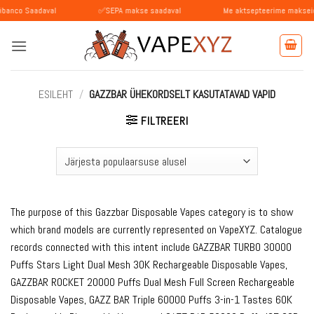
Skip
adaval
✅SEPA makse saadaval
Me aktsepteerime makseid BLIKiga (
to
content
ESILEHT
/
GAZZBAR ÜHEKORDSELT KASUTATAVAD VAPID
FILTREERI
The purpose of this Gazzbar Disposable Vapes category is to show
which brand models are currently represented on VapeXYZ. Catalogue
records connected with this intent include GAZZBAR TURBO 30000
Puffs Stars Light Dual Mesh 30K Rechargeable Disposable Vapes,
GAZZBAR ROCKET 20000 Puffs Dual Mesh Full Screen Rechargeable
Disposable Vapes, GAZZ BAR Triple 60000 Puffs 3-in-1 Tastes 60K