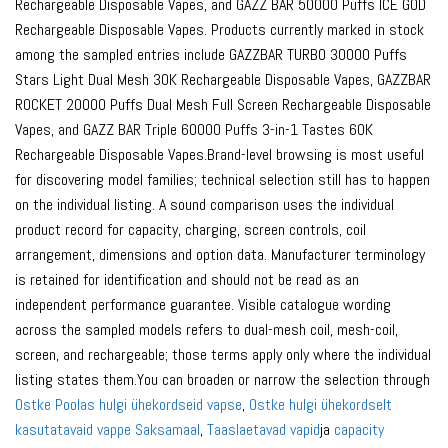
Rechargeable Disposable Vapes, and GAZZ BAR 50000 Puffs ICE GOD
Rechargeable Disposable Vapes. Products currently marked in stock
among the sampled entries include GAZZBAR TURBO 30000 Puffs
Stars Light Dual Mesh 30K Rechargeable Disposable Vapes, GAZZBAR
ROCKET 20000 Puffs Dual Mesh Full Screen Rechargeable Disposable
Vapes, and GAZZ BAR Triple 60000 Puffs 3-in-1 Tastes 60K
Rechargeable Disposable Vapes.Brand-level browsing is most useful
for discovering model families; technical selection still has to happen
on the individual listing. A sound comparison uses the individual
product record for capacity, charging, screen controls, coil
arrangement, dimensions and option data. Manufacturer terminology
is retained for identification and should not be read as an
independent performance guarantee. Visible catalogue wording
across the sampled models refers to dual-mesh coil, mesh-coil,
screen, and rechargeable; those terms apply only where the individual
listing states them.You can broaden or narrow the selection through
Ostke Poolas hulgi ühekordseid vapse
,
Ostke hulgi ühekordselt
kasutatavaid vappe Saksamaal
,
Taaslaetavad vapid
ja
capacity