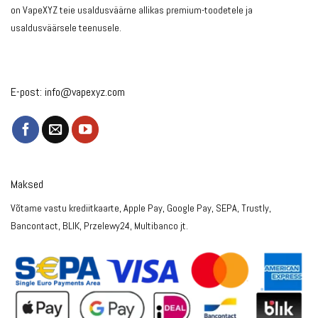
on VapeXYZ teie usaldusväärne allikas premium-toodetele ja
usaldusväärsele teenusele.
E-post:
info@vapexyz.com
Maksed
Võtame vastu krediitkaarte, Apple Pay, Google Pay, SEPA, Trustly,
Bancontact, BLIK, Przelewy24, Multibanco jt.