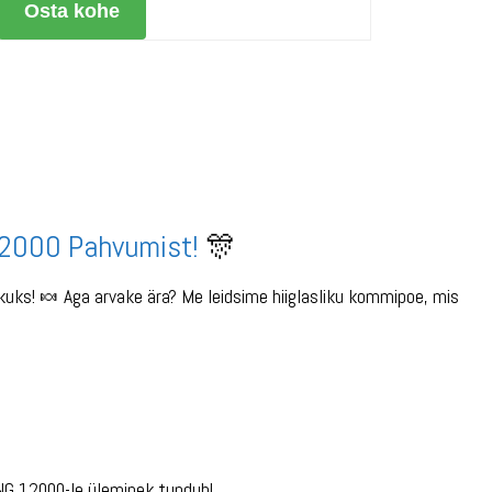
Osta kohe
12000 Pahvumist!
🎊
kuks! 🍬 Aga arvake ära? Me leidsime hiiglasliku kommipoe, mis
NG 12000-le üleminek tundub!