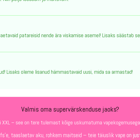
aetavaid patareisid nende ära viskamise asemel! Lisaks säästab see
 muud! Lisaks oleme lisanud hämmastavaid uusi, mida sa armastad!
Valmis oma supervärskenduse jaoks?
sti XXL – see on tere tulemast kõige uskumatuma vapekogemuseg
s'e, taaslaetav aku, rohkem maitseid – teie täiuslik vape on jus