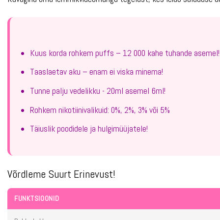
Kuus korda rohkem puffs – 12 000 kahe tuhande asemel!
Taaslaetav aku – enam ei viska minema!
Tunne palju vedelikku - 20ml asemel 6ml!
Rohkem nikotiinivalikuid: 0%, 2%, 3% või 5%
Täiuslik poodidele ja hulgimüüjatele!
Võrdleme Suurt Erinevust!
FUNKTSIOONID