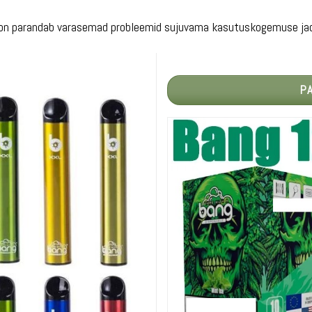
sioon parandab varasemad probleemid sujuvama kasutuskogemuse jao
PA