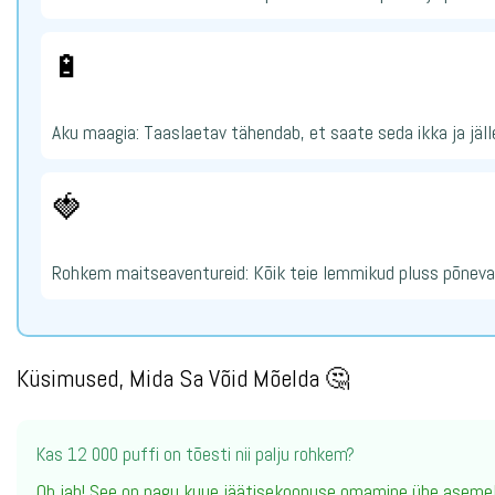
🔋
Aku maagia: Taaslaetav tähendab, et saate seda ikka ja jäl
🍓
Rohkem maitseaventureid: Kõik teie lemmikud pluss põnevad 
Küsimused, Mida Sa Võid Mõelda 🤔
Kas 12 000 puffi on tõesti nii palju rohkem?
Oh jah! See on nagu kuue jäätisekoonuse omamine ühe asemel!