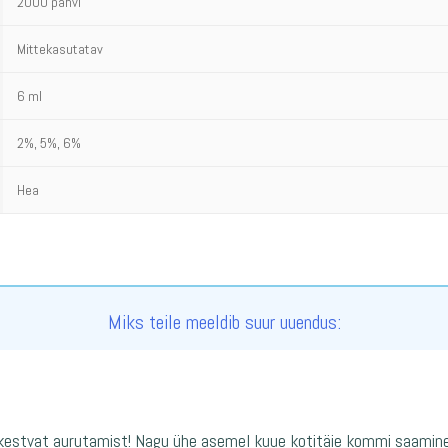
2000 pahvi
Mittekasutatav
6 ml
2%, 5%, 6%
Hea
Miks teile meeldib suur uuendus:
t kestvat aurutamist! Nagu ühe asemel kuue kotitäie kommi saamine