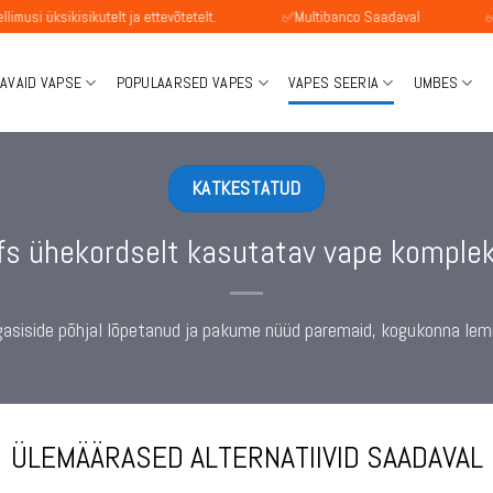
ikutelt ja ettevõtetelt.
✅Multibanco Saadaval
✅SEPA makse
AVAID VAPSE
POPULAARSED VAPES
VAPES SEERIA
UMBES
KATKESTATUD
fs ühekordselt kasutatav vape komplek
agasiside põhjal lõpetanud ja pakume nüüd paremaid, kogukonna lem
ÜLEMÄÄRASED ALTERNATIIVID SAADAVAL