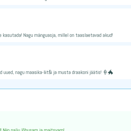
le kasutada! Nagu mänguasja, millel on taaslaetavad akud!
uued, nagu maasika-liitši ja musta draakoni jäätis! 🍦🐲
 Niin palju lõbusam ja maitsvam!