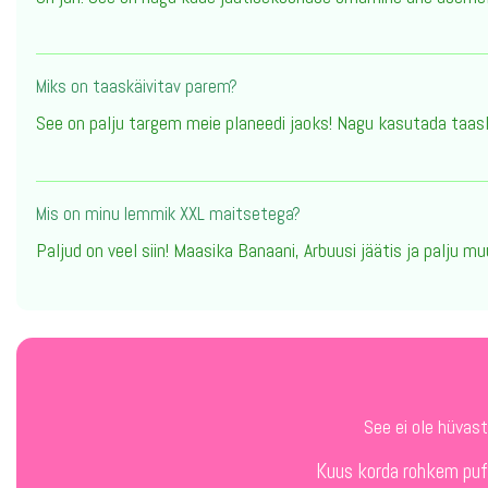
Miks on taaskäivitav parem?
See on palju targem meie planeedi jaoks! Nagu kasutada taasl
Mis on minu lemmik XXL maitsetega?
Paljud on veel siin! Maasika Banaani, Arbuusi jäätis ja palju
See ei ole hüva
Kuus korda rohkem puff