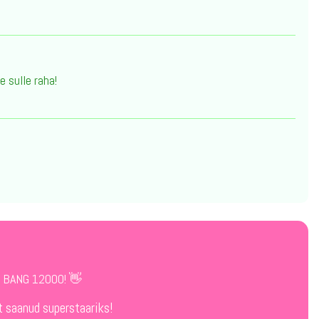
 sulle raha!
a BANG 12000! 👋
t saanud superstaariks!