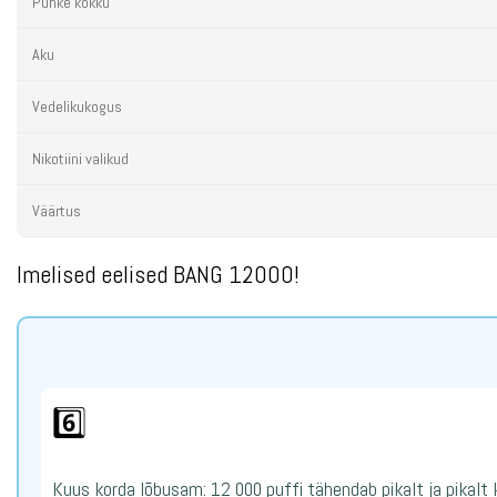
Puhke kokku
Aku
Vedelikukogus
Nikotiini valikud
Väärtus
Imelised eelised BANG 12000!
6️⃣
Kuus korda lõbusam: 12 000 puffi tähendab pikalt ja pikal