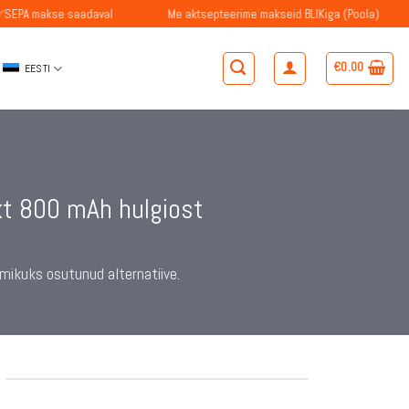
 saadaval
Me aktsepteerime makseid BLIKiga (Poola)
✅Belgi
€
0.00
EESTI
t 800 mAh hulgiost
mikuks osutunud alternatiive.