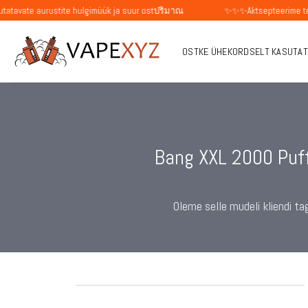
Skip
rustite hulgimüük ja suur ostปริมาณ
✨✨✨Aktsepteerime tellimusi üksikis
to
content
OSTKE ÜHEKORDSELT KASUTAT
Bang XXL 2000 Puf
Oleme selle mudeli kliendi t