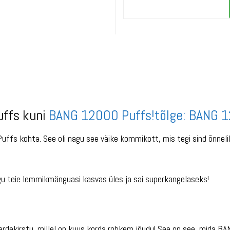
ffs kuni
BANG 12000 Puffs!tõlge: BANG 
uffs kohta. See oli nagu see väike kommikott, mis tegi sind õnneli
 teie lemmikmänguasi kasvas üles ja sai superkangelaseks!
dekirstu, millel on kuus korda rohkem jõudu! See on see, mida BA