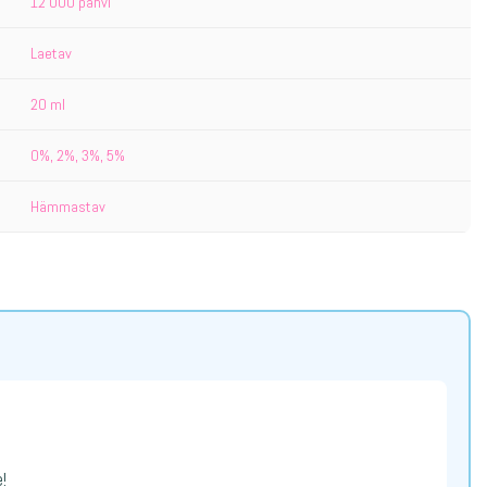
12 000 pahvi
Laetav
20 ml
0%, 2%, 3%, 5%
Hämmastav
!