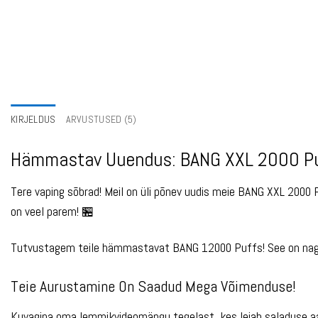
KIRJELDUS
ARVUSTUSED (5)
Hämmastav Uuendus: BANG XXL 2000 Pu
Tere vaping sõbrad! Meil on üli põnev uudis meie BANG XXL 2000 P
on veel parem! 🏪
Tutvustagem teile hämmastavat BANG 12000 Puffs! See on nagu
Teie Aurustamine On Saadud Mega Võimenduse!
Kuvagina oma lemmikvideomängu tegelast, kes leiab saladuse aar