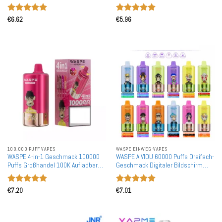
Großkauf Aufladbare Einweg-Vapes
Aufladbare Einweg-Vapes
Großhandel
Bewertet
Bewertet
€
6.62
€
5.96
mit
5
von
mit
5
von
5
5
100.000 PUFF VAPES
WASPE EINWEG-VAPES
WASPE 4-in-1 Geschmack 100000
WASPE AIVIOU 60000 Puffs Dreifach-
Puffs Großhandel 100K Aufladbare
Geschmack Digitaler Bildschirm
Einweg-Vapes Großhandel
Großhandel 60K Wiederaufladbare
Einweg-Vapes Großhandel
Bewertet
Bewertet
€
7.20
€
7.01
mit
5
von
mit
5
von
5
5