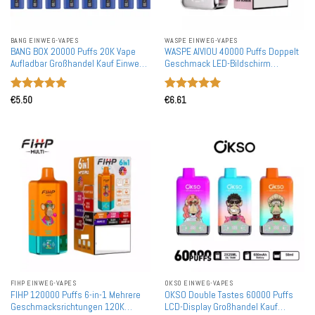
BANG EINWEG-VAPES
WASPE EINWEG-VAPES
BANG BOX 20000 Puffs 20K Vape
WASPE AIVIOU 40000 Puffs Doppelt
Aufladbar Großhandel Kauf Einweg-
Geschmack LED-Bildschirm
Vape Großhandel
Großhandel Kauf Aufladbare
Einweg-Vapes Großhandel
Bewertet
Bewertet
€
5.50
€
6.61
mit
5
von
mit
5
von
5
5
FIHP EINWEG-VAPES
OKSO EINWEG-VAPES
FIHP 120000 Puffs 6-in-1 Mehrere
OKSO Double Tastes 60000 Puffs
Geschmacksrichtungen 120K
LCD-Display Großhandel Kauf