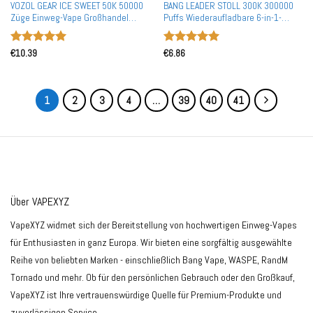
VOZOL GEAR ICE SWEET 50K 50000
BANG LEADER STOLL 300K 300000
Züge Einweg-Vape Großhandel
Puffs Wiederaufladbare 6-in-1-
Mengen Kauf Europäische Lager
Geschmacksrichtung Einweg-Vape
Großhandel Massenbestellung
Bewertet
Bewertet
Doppelsieb
€
10.39
€
6.86
mit
5
von
mit
5
von
5
5
1
2
3
4
…
39
40
41
Über VAPEXYZ
VapeXYZ widmet sich der Bereitstellung von hochwertigen Einweg-Vapes
für Enthusiasten in ganz Europa. Wir bieten eine sorgfältig ausgewählte
Reihe von beliebten Marken - einschließlich Bang Vape, WASPE, RandM
Tornado und mehr. Ob für den persönlichen Gebrauch oder den Großkauf,
VapeXYZ ist Ihre vertrauenswürdige Quelle für Premium-Produkte und
zuverlässigen Service.