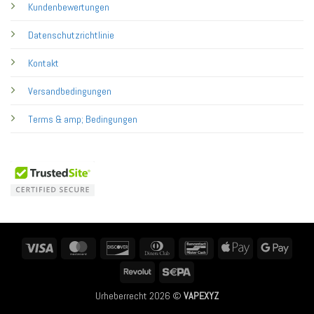
Kundenbewertungen
Datenschutzrichtlinie
Kontakt
Versandbedingungen
Terms & amp; Bedingungen
Visa
MasterCard
Discover
Dinners
Bancontact
Apple
Googl
Club
Pay
Pay
Revolut
Sepa
Urheberrecht 2026 ©
VAPEXYZ