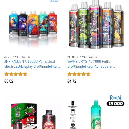
JNR EINWEG-VAPES
VAPME EINWEG-VAPES
JNR FALCON X 18000 Puffs Dual
VAPME CRYSTAL 7000 Puffs
Mesh LED-Display Großhandel Kauf
Großhandel Kauf Aufladbare
Aufladbare Einweg-Vapes
Einweg-Vapes Großhandel
Bewertet
Bewertet
€
6.62
€
4.72
mit
5
von
mit
5
von
5
5