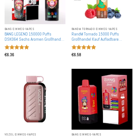
BANG EINWEG-VAPES
RANDM TORNADO EINWEG-VAPES
BANG LEGEND 150000 Puffs
RandM Tornado 15000 Puffs
DSK064 Sechs Aromen Großhandel
Großhandel Kauf Aufladbare
Kauf Aufladbare Einweg-Vape
Einweg-E-Zigarette
Bewertet
Bewertet
€
6.36
€
6.58
mit
5
von
mit
5
von
5
5
VOZOL EINWEG-VAPES
BANG EINWEG-VAPES