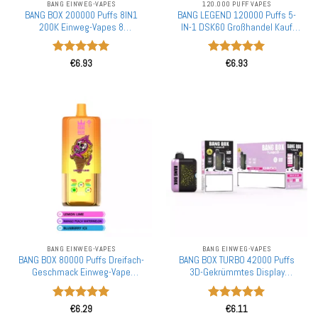
BANG EINWEG-VAPES
120.000 PUFF VAPES
BANG BOX 200000 Puffs 8IN1
BANG LEGEND 120000 Puffs 5-
200K Einweg-Vapes 8
IN-1 DSK60 Großhandel Kauf
Geschmacksoptionen LCD-
Aufladbare Einweg-Vapes
Display Großhandel
Großhandel
Bewertet
Bewertet
Massenbestellung
€
6.93
€
6.93
mit
5
von
mit
5
von
5
5
BANG EINWEG-VAPES
BANG EINWEG-VAPES
BANG BOX 80000 Puffs Dreifach-
BANG BOX TURBO 42000 Puffs
Geschmack Einweg-Vape
3D-Gekrümmtes Display
Großhandel Kauf Aufladbar 80K
Großhandel Kauf Aufladbare
Einweg-Vapes Großhandel
Einweg-Vapes Großhandel
Bewertet
Bewertet
€
6.29
€
6.11