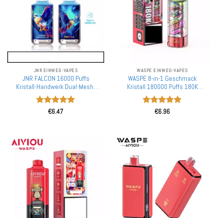
JNR EINWEG-VAPES
WASPE EINWEG-VAPES
JNR FALCON 16000 Puffs
WASPE 8-in-1 Geschmack
Kristall-Handwerk Dual-Mesh-
Kristall 180000 Puffs 180K
Bulk-Kauf Aufladbare Einweg-
Einweg-Vapes Großhandel
Vapes Großhandel
Massenbestellung Aufladbar
Bewertet
Bewertet
LED-Display
€
6.47
€
6.96
mit
5
von
mit
5
von
5
5