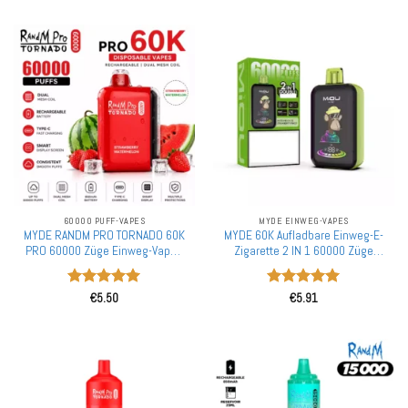
5
60000 PUFF-VAPES
MYDE EINWEG-VAPES
MYDE RANDM PRO TORNADO 60K
MYDE 60K Aufladbare Einweg-E-
PRO 60000 Züge Einweg-Vapes
Zigarette 2 IN 1 60000 Züge
Premium-Doppel-Mesh-Spule
Großhandel Massen購入
Großhandel Massen Kauf
Bewertet
Bewertet
€
5.50
€
5.91
mit
5
von
mit
5
von
5
5