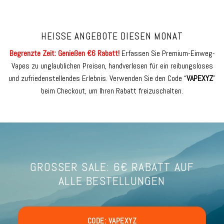
5
5
HEISSE ANGEBOTE DIESEN MONAT
Begrenzte Zeit: Genießen
€
6 Rabatt!
Erfassen Sie Premium-Einweg-
Vapes zu unglaublichen Preisen, handverlesen für ein reibungsloses
und zufriedenstellendes Erlebnis. Verwenden Sie den Code “
VAPEXYZ
”
beim Checkout, um Ihren Rabatt freizuschalten.
GROSSER SALE: 6€ RABATT AUF A
LLE BESTELLUNGEN
CODE: VAPEXYZ