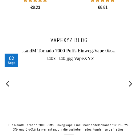
Aufladbare Mesh-Coil-LED-
Aufladbare Einweg-Vapes
Bewertet
Bewertet
Anzeige
Großhandel
€
6.23
€
6.61
mit
5
von
mit
5
von
5
5
VAPEXYZ BLOG
02
Sept.
Die RandM Tornado 7000 Puffs Einweg-Vape: Eine Großhandelschance für 0%-, 2%-,
3%- und 5%-Stärkenvarianten, um die Vorlieben jedes Kunden zu befriedigen