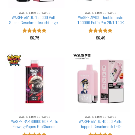
WASPE EINWEG-VAPES
WASPE EINWEG-VAPES
WASPE AIVIOU 150000 Puffs
WASPE AIVIOU Double Taste
Sechs Geschmacksrichtungen
100000 Puffs Pro 2IN1 100K
Großhandel Kauf Aufladbare
Einweg-Vapes Großhandel
Einweg-Vapes Großhandel
Mengenrabatt Mesh Coil LED
Bewertet
Bewertet
Bildschirm
€
6.75
€
6.49
mit
5
von
mit
5
von
5
5
WASPE EINWEG-VAPES
WASPE EINWEG-VAPES
WASPE BAR 60000 60K Puffs
WASPE AIVIOU 40000 Puffs
Einweg-Vapes Großhandel
Doppelt Geschmack LED-
Mengenrabatt Hochkapazitive
Bildschirm Großhandel Kauf