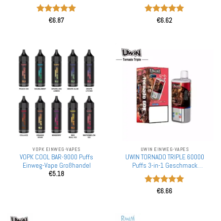
Aufladbare Einweg-Vapes
Wiederaufladbare Einweg-Vapes
Großhandel
Großhandel
Bewertet
Bewertet
€
6.87
€
6.62
mit
5
von
mit
5
von
5
5
VOPK EINWEG-VAPES
UWIN EINWEG-VAPES
VOPK COOL BAR-9000 Puffs
UWIN TORNADO TRIPLE 60000
Einweg-Vape Großhandel
Puffs 3-in-1 Geschmack
€
5.18
Großhandel 60K Aufladbare
Einweg-Vapes
Bewertet
€
6.66
mit
5
von
5