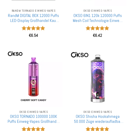
RANDM TORNADO EINWEG-VAPES
OKSO EINWEG-VAPES
RandM DIGITAL BOX 12000 Puffs
OKSO 6IN1 120k 120000 Puffs
LED-Display Großhandel Kauf
Mesh Coil Technologie Einweg-
Aufladbare Einweg-E-Zigarette
Vape Großhandel Massen Kauf
Großhandel
Multi Optionen
Bewertet
Bewertet
€
6.54
€
6.42
mit
5
von
mit
5
von
5
5
OKSO EINWEG-VAPES
OKSO EINWEG-VAPES
OKSO TORNADO 100000 100K
OKSO Shisha Hookahmega
Puffs Einweg-Vapes Großhandel
50.000 Züge wiederaufladbar
Dual Mesh Großer Geschmack
50K Einweg-Vape Großhandel