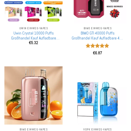
UWIN EINWEG-VAPES
BIMO EINWEG-VAPES
Uwin Crystal 10000 Puffs
BIMO GTI 40000 Puffs
Großhandel Kauf Aufladbare
Großhandel Kauf Aufladbare 40K
€
5.32
Einweg-Vapes Großhandel
Einweg-Vapes Großhandel
Bewertet
€
6.87
mit
5
von
5
BIMO EINWEG-VAPES
VOPK EINWEG-VAPES