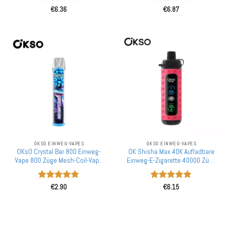
Mengenrabatt
Einzelhandel
Bewertet
Bewertet
€
6.36
€
6.87
mit
5
von
mit
5
von
5
5
OKSO EINWEG-VAPES
OKSO EINWEG-VAPES
OKsO Crystal Bar 800 Einweg-
OK Shisha Max 40K Aufladbare
Vape 800 Züge Mesh-Coil-Vape
Einweg-E-Zigarette 40000 Züge
Großhandel Einzelhandel für
Großhandel Einzelhandel EU
den europäischen Markt
Bewertet
Bewertet
€
2.90
€
6.15
mit
5
von
mit
5
von
5
5