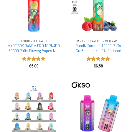
30000 PUFF-VAPES
RANDM TORNADO EINWEG-VAPES
MYDE 30K RANDM PRO TORNADO
RandM Tornado 15000 Puffs
30000 Puffs Einweg-Vapes MTL
Großhandel Kauf Aufladbare
Smart LED-Display RGB-Glüh
Einweg-E-Zigarette
Wholesale Großhandel kaufen
Bewertet
Bewertet
€
5.09
€
6.58
mit
5
von
mit
5
von
5
5