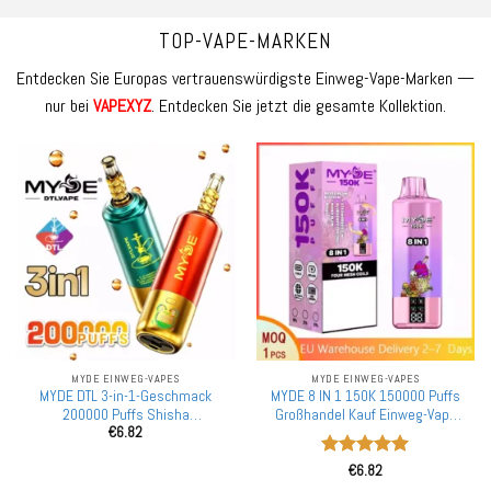
TOP-VAPE-MARKEN
Entdecken Sie Europas vertrauenswürdigste Einweg-Vape-Marken —
nur bei
VAPEXYZ
. Entdecken Sie jetzt die gesamte Kollektion.
MYDE EINWEG-VAPES
MYDE EINWEG-VAPES
MYDE DTL 3-in-1-Geschmack
MYDE 8 IN 1 150K 150000 Puffs
200000 Puffs Shisha
Großhandel Kauf Einweg-Vape
€
6.82
Wasserpfeife Einweg-Vapes
Europäische Lagerlieferung
200K Großhandel Mengenrabatt
Großhandel
Bewertet
Mesh-Spule LED-Display
€
6.82
mit
5
von