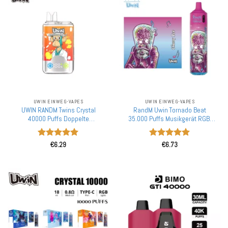
UWIN EINWEG-VAPES
UWIN EINWEG-VAPES
UWIN RANDM Twins Crystal
RandM Uwin Tornado Beat
40000 Puffs Doppelte
35.000 Puffs Musikgerät RGB-
Geschmacksrichtungen
Lichter Großhandel Kauf
Großhandel Kauf Aufladbare
Aufladbare Einweg-Vapes
Bewertet
Bewertet
Einweg-Vapes Großhandel
Großhandel
€
6.29
€
6.73
mit
4.91
mit
5
von
von 5
5