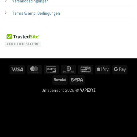
Versandbedingungen
Terms & amp; Bedingungen
Visa
MasterCard
Discover
Dinners
Bancontact
Apple
Googl
Club
Pay
Pay
Revolut
Sepa
Urheberrecht 2026 ©
VAPEXYZ