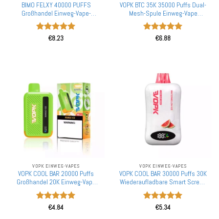
BIMO FELXY 40000 PUFFS
VOPK BTC 35K 35000 Puffs Dual-
Großhandel Einweg-Vape-
Mesh-Spule Einweg-Vape
Lieferant Mengen購入
Großhandel Einstellbare
Luftstromregelung
Bewertet
Bewertet
€
8.23
€
6.88
mit
5
von
mit
5
von
5
5
VOPK EINWEG-VAPES
VOPK EINWEG-VAPES
VOPK COOL BAR 20000 Puffs
VOPK COOL BAR 30000 Puffs 30K
Großhandel 20K Einweg-Vape
Wiederaufladbare Smart Screen
Massenbestellung
Einweg-Vapes Großhandel
Mengenrabatt
Bewertet
Bewertet
€
4.84
€
5.34
mit
5
von
mit
5
von