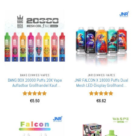
mit
5
von
mit
5
von
5
5
BANG EINWEG-VAPES
JNR EINWEG-VAPES
BANG BOX 20000 Puffs 20K Vape
JNR FALCON X 18000 Puffs Dual
Aufladbar Großhandel Kauf
Mesh LED-Display Großhandel
Einweg-Vape Großhandel
Kauf Aufladbare Einweg-Vapes
Bewertet
Bewertet
€
5.50
€
6.62
mit
5
von
mit
5
von
5
5