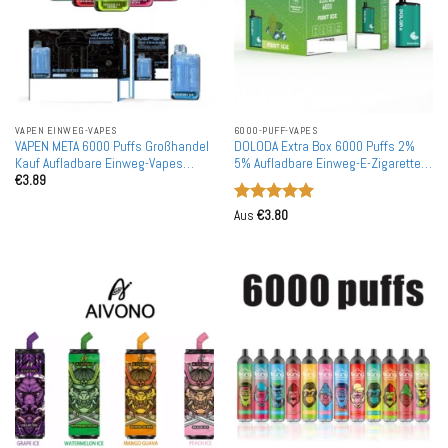
VAPEN EINWEG-VAPES
6000-PUFF-VAPES
VAPEN META 6000 Puffs Großhandel
DOLODA Extra Box 6000 Puffs 2%
Kauf Aufladbare Einweg-Vapes
5% Aufladbare Einweg-E-Zigarette
€
3.89
Großhandel
Großhandel
Bewertet
Aus
€
3.80
mit
5
von
5