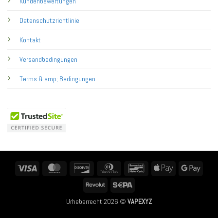
Kundenbewertungen
Datenschutzrichtlinie
Kontakt
Versandbedingungen
Terms & amp; Bedingungen
Visa
MasterCard
Discover
Dinners
Bancontact
Apple
Googl
Club
Pay
Pay
Revolut
Sepa
Urheberrecht 2026 ©
VAPEXYZ