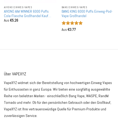
AIVONO EINWEG-VAPES
BANG EINWEG-VAPES
AIVONO AIM WINNER 6000 Puffs
BANG KING 6000 Puffs Einweg-Pod-
Cola-Flasche Großhandel Kauf
Vape Großhandel
Aus
€
5.26
Aufladbare Einweg-Vapes
Großhandel
Bewertet
Aus
€
3.77
mit
5
von
5
Über VAPEXYZ
VapeXYZ widmet sich der Bereitstellung von hochwertigen Einweg-Vapes
für Enthusiasten in ganz Europa. Wir bieten eine sorgfältig ausgewählte
Reihe von beliebten Marken - einschließlich Bang Vape, WASPE, RandM
Tornado und mehr. Ob für den persönlichen Gebrauch oder den Großkauf,
VapeXYZ ist Ihre vertrauenswürdige Quelle für Premium-Produkte und
zuverlässigen Service.