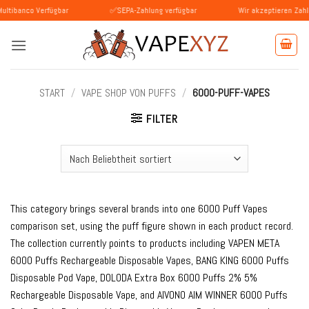
Zum
 Verfügbar
✅SEPA-Zahlung verfügbar
Wir akzeptieren Zahlungen mit 
Inhalt
springen
START
/
VAPE SHOP VON PUFFS
/
6000-PUFF-VAPES
FILTER
This category brings several brands into one 6000 Puff Vapes
comparison set, using the puff figure shown in each product record.
The collection currently points to products including VAPEN META
6000 Puffs Rechargeable Disposable Vapes, BANG KING 6000 Puffs
Disposable Pod Vape, DOLODA Extra Box 6000 Puffs 2% 5%
Rechargeable Disposable Vape, and AIVONO AIM WINNER 6000 Puffs