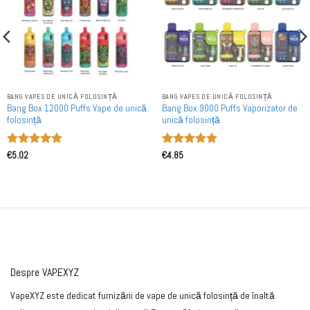
BANG VAPES DE UNICĂ FOLOSINȚĂ
BANG VAPES DE UNICĂ FOLOSINȚĂ
Bang Box 12000 Puffs Vape de unică
Bang Box 9000 Puffs Vaporizator de
folosință
unică folosință
Evaluat la
Evaluat la
€
5.02
€
4.85
5
din 5
5
din 5
Despre VAPEXYZ
VapeXYZ este dedicat furnizării de vape de unică folosință de înaltă