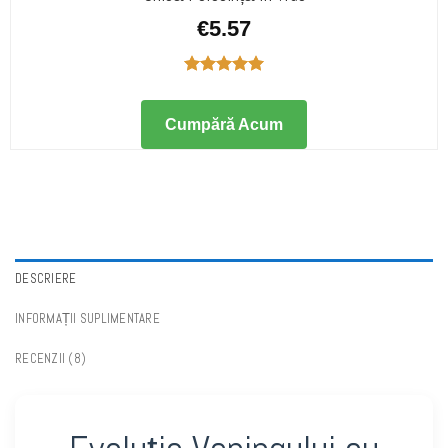
€
5.57
Evaluat la
5.00
din 5
Cumpără Acum
DESCRIERE
INFORMAȚII SUPLIMENTARE
RECENZII (8)