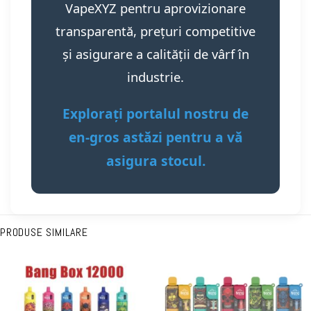
VapeXYZ pentru aprovizionare
transparentă, prețuri competitive
și asigurare a calității de vârf în
industrie.
Explorați portalul nostru de
en-gros astăzi pentru a vă
asigura stocul.
PRODUSE SIMILARE