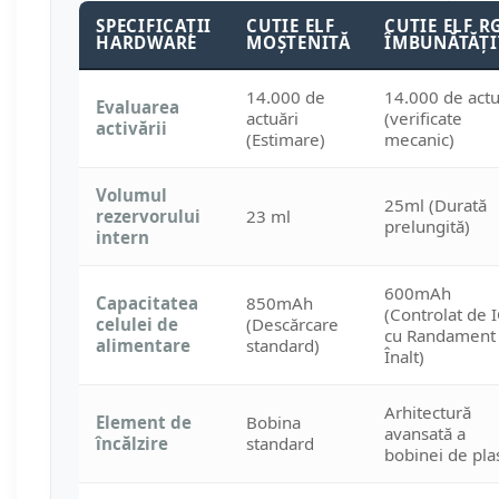
SPECIFICAȚII
CUTIE ELF
CUTIE ELF R
HARDWARE
MOȘTENITĂ
ÎMBUNĂTĂȚI
14.000 de
14.000 de actu
Evaluarea
actuări
(verificate
activării
(Estimare)
mecanic)
Volumul
25ml (Durată
rezervorului
23 ml
prelungită)
intern
600mAh
Capacitatea
850mAh
(Controlat de 
celulei de
(Descărcare
cu Randament
alimentare
standard)
Înalt)
Arhitectură
Element de
Bobina
avansată a
încălzire
standard
bobinei de pla