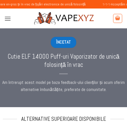
Skip
i în vrac de țigări electronice de unică folosință
✨✨✨Acceptăm comenzi de la p
to
content
ÎNCETAT
Cutie ELF 14000 Puff-uri Vaporizator de unică
folosință în vrac
Am întrerupt acest model pe baza feedback-ului clienților și acum oferim
alternative îmbunătățite, preferate de comunitate.
ALTERNATIVE SUPERIOARE DISPONIBILE