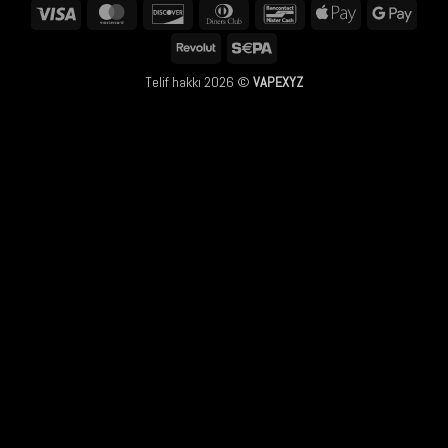
Visa
MasterCard
Discover
Dinners
Bancontact
Apple
Googl
Club
Pay
Pay
Revolut
Sepa
Telif hakkı 2026 ©
VAPEXYZ