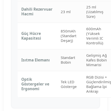
25 ml
Dahili Rezervuar
23 ml
(Uzatılmış
Hacmi
Süre)
600mAh
850mAh
Güç Hücre
(Yüksek
(Standart
Kapasitesi
Verimli IC
Deşarj)
Kontrollü)
Gelişmiş Ağ
Standart
Isıtma Elemanı
Kafes Bobin
Bobin
Mimarisi
RGB Dizisi +
Optik
Tek LED
Güçlendirilmi
Göstergeler ve
Gösterge
Bağlama İpi
Ergonomi
Ankrajı