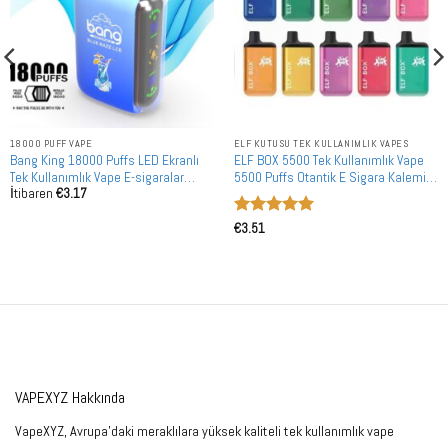
18000 PUFF VAPE
ELF KUTUSU TEK KULLANIMLIK VAPES
Bang King 18000 Puffs LED Ekranlı
ELF BOX 5500 Tek Kullanımlık Vape
Tek Kullanımlık Vape E-sigaralar
5500 Puffs Otantik E Sigara Kalemi
İtibaren
€
3.17
Toplu Alım
Toptan Satış
5 üzerinden
€
3.51
5
oy aldı
VAPEXYZ Hakkında
VapeXYZ, Avrupa'daki meraklılara yüksek kaliteli tek kullanımlık vape