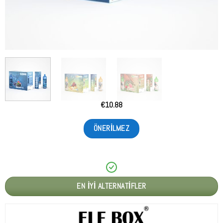
€
10.88
ÖNERILMEZ
EN İYI ALTERNATIFLER