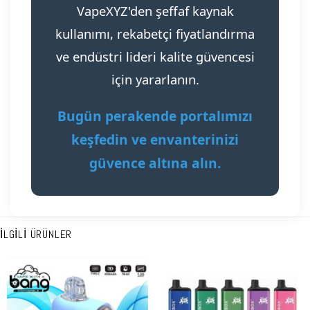
VapeXYZ'den şeffaf kaynak
kullanımı, rekabetçi fiyatlandırma
ve endüstri lideri kalite güvencesi
için yararlanın.
Bugün perakende portalımızı
keşfedin ve envanterinizi
güvence altına alın.
İLGILI ÜRÜNLER