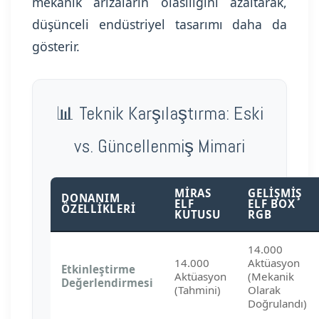
mekanik arızaların olasılığını azaltarak,
düşünceli endüstriyel tasarımı daha da
gösterir.
📊 Teknik Karşılaştırma: Eski
vs. Güncellenmiş Mimari
MIRAS
GELIŞMIŞ
DONANIM
ELF
ELF BOX
ÖZELLIKLERI
KUTUSU
RGB
14.000
14.000
Aktüasyon
Etkinleştirme
Aktüasyon
(Mekanik
Değerlendirmesi
(Tahmini)
Olarak
Doğrulandı)