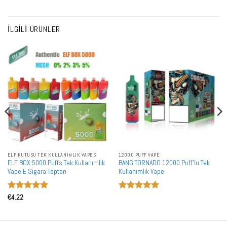
İLGILI ÜRÜNLER
ELF KUTUSU TEK KULLANIMLIK VAPES
12000 PUFF VAPE
ELF BOX 5000 Puffs Tek Kullanımlık
BANG TORNADO 12000 Puff'lu Tek
Vape E Sigara Toptan
Kullanımlık Vape
5 üzerinden
5 üzerinden
€
4.22
5
oy aldı
5
oy aldı