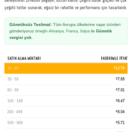
deneyiminin zirvesini yaşayın, üstün kalite, çeşitli buhar güçleri ve çok
çeşitli tatlar sunarak, eşsiz bir rahatlık ve performans için tasarlandı.
Gümrüksüz Teslimat:
Tüm Avrupa ülkelerine vape ürünleri
gönderiyoruz
ile
Gümrük
örneğin Almanya, Fransa, İtalya
vergisi yok
.
SATIN ALMA MIKTARI
İNDIRIMLI FIYAT
10 - 29
€
10.78
30 - 59
€
7.65
60 - 99
€
7.01
100 - 199
€
6.47
200 - 499
€
6.04
500 - 999
€
5.71