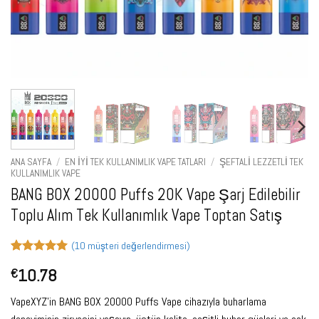
ANA SAYFA
/
EN İYI TEK KULLANIMLIK VAPE TATLARI
/
ŞEFTALI LEZZETLI TEK
KULLANIMLIK VAPE
BANG BOX 20000 Puffs 20K Vape Şarj Edilebilir
Toplu Alım Tek Kullanımlık Vape Toptan Satış
(
10
müşteri değerlendirmesi)
10
müşteri
10.78
€
puanına
dayanarak
5 üzerinden
VapeXYZ'in BANG BOX 20000 Puffs Vape cihazıyla buharlama
5
puan aldı