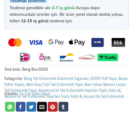
Teslimat Bildirimi:
Teslimat genellikle alır
2-7 iş günü
Avrupa depo
stokumuzdaki ürünler için. Bir ürün yerel olarak stokta yoksa,
lütfen
12-15 iş günü
teslimat için.
Stok kodu:
Bang-Box-20000
Kategoriler:
Bang Tek Kullanımlık Elektronik Sigaralar
,
20000 Puff Vape
,
Büyük
Puflar Vapes
,
Mavi Razz Tatlı Tek Kullanımlık Vape
,
Mavi Yaban Mersini Lezzetli
Tek Kullanımlık Vape
,
Avusturya'da Tek Kullanımlık Vape'leri Toplu Satın Al
,
Etiketler:
En Çok Satan Vape
Belçika'da Tek Kullanımlık Vape'leri Toplu Satın Al
,
Avrupa'da Tek Kullanımlık
Vape'leri Toplu Satın Al
,
Fransa'da Tek Kullanımlık Vape'leri Toplu Satın Al
,
Almanya'da Tek Kullanımlık Elektronik Sigaraların Toplu Satın Alınması
,
İtalya'da Tek Kullanımlık Elektronik Sigaraların Toplu Satın Alınması
,
Hollanda'da Tek Kullanımlık Vape'leri Toplu Satın Al
,
Norveç'te Tek Kullanımlık
Vape'leri Toplu Satın Al
,
Polonya'da Tek Kullanımlık Vape'leri Toplu Satın Al
,
Portekiz'de Tek Kullanımlık Vape'leri Toplu Satın Al
,
İspanya'da Tek Kullanımlık