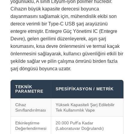
yoğunluklu, A sınıfı Lityum-iyon polimer hücredir.
Cihazın büyük kapasite derecesi boyunca
dayanmasını sağlamak için, mühendislik ekibi son
derece verimli bir Type-C USB şarj arayüzünü
entegre etmiştir. Entegre Güç Yönetimi IC (Entegre
Devre), gelen gerilimi düzenleyerek, aşırı şarj
korumasını, kısa devre önlenmesini ve termal kaçak
önlenmesini sağlayarak, kullanıcı güvenliğini etkili bir
şekilde sağlar ve pilin çalışma ömrünü birden fazla
şarj döngüsü boyunca uzatır.
TEKNIK
SPESIFIKASYON / METRIK
PARAMETRE
Cihaz
Yüksek Kapasiteli Şarj Edilebilir
Sınıflandırılması
Tek Kullanımlık Vape
Etkinleştirme
20.000 Puff'a Kadar
Değerlendirmesi
(Laboratuvar Doğrulandı)