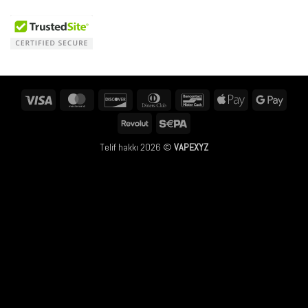
Visa
MasterCard
Discover
Dinners
Bancontact
Apple
Googl
Club
Pay
Pay
Revolut
Sepa
Telif hakkı 2026 ©
VAPEXYZ