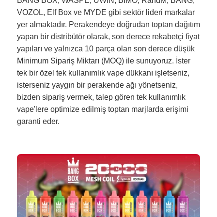
BANG BOX, WASPE, UWIN, BIMO, RandM, BANG,
VOZOL, Elf Box ve MYDE gibi sektör lideri markalar
yer almaktadır. Perakendeye doğrudan toptan dağıtım
yapan bir distribütör olarak, son derece rekabetçi fiyat
yapıları ve yalnızca 10 parça olan son derece düşük
Minimum Sipariş Miktarı (MOQ) ile sunuyoruz. İster
tek bir özel tek kullanımlık vape dükkanı işletseniz,
isterseniz yaygın bir perakende ağı yönetseniz,
bizden sipariş vermek, talep gören tek kullanımlık
vape'lere optimize edilmiş toptan marjlarda erişimi
garanti eder.