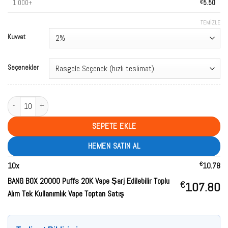
1.000+
€
5.50
TEMIZLE
Kuvvet
Seçenekler
BANG BOX 20000 Puffs 20K Vape Rechargeable Bulk Buy Disposable Vape Wh
SEPETE EKLE
HEMEN SATIN AL
€
10
x
10.78
BANG BOX 20000 Puffs 20K Vape Şarj Edilebilir Toplu
€
107.80
Alım Tek Kullanımlık Vape Toptan Satış