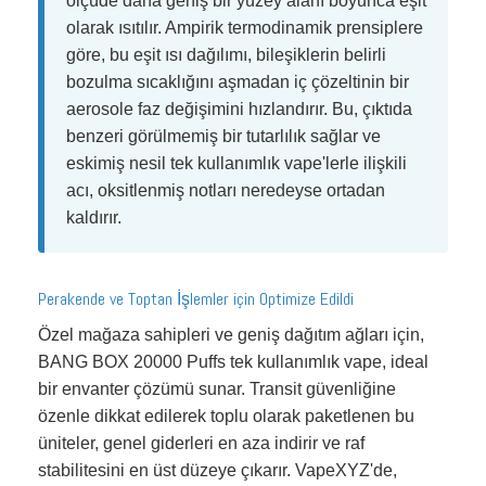
ölçüde daha geniş bir yüzey alanı boyunca eşit
olarak ısıtılır. Ampirik termodinamik prensiplere
göre, bu eşit ısı dağılımı, bileşiklerin belirli
bozulma sıcaklığını aşmadan iç çözeltinin bir
aerosole faz değişimini hızlandırır. Bu, çıktıda
benzeri görülmemiş bir tutarlılık sağlar ve
eskimiş nesil tek kullanımlık vape'lerle ilişkili
acı, oksitlenmiş notları neredeyse ortadan
kaldırır.
Perakende ve Toptan İşlemler için Optimize Edildi
Özel mağaza sahipleri ve geniş dağıtım ağları için,
BANG BOX 20000 Puffs tek kullanımlık vape, ideal
bir envanter çözümü sunar. Transit güvenliğine
özenle dikkat edilerek toplu olarak paketlenen bu
üniteler, genel giderleri en aza indirir ve raf
stabilitesini en üst düzeye çıkarır. VapeXYZ'de,