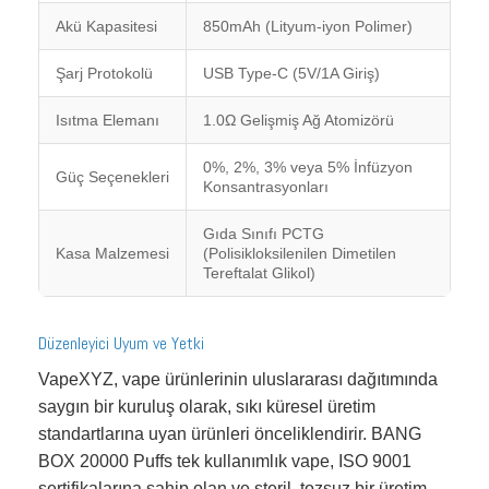
Akü Kapasitesi
850mAh (Lityum-iyon Polimer)
Şarj Protokolü
USB Type-C (5V/1A Giriş)
Isıtma Elemanı
1.0Ω Gelişmiş Ağ Atomizörü
0%, 2%, 3% veya 5% İnfüzyon
Güç Seçenekleri
Konsantrasyonları
Gıda Sınıfı PCTG
Kasa Malzemesi
(Polisikloksilenilen Dimetilen
Tereftalat Glikol)
Düzenleyici Uyum ve Yetki
VapeXYZ, vape ürünlerinin uluslararası dağıtımında
saygın bir kuruluş olarak, sıkı küresel üretim
standartlarına uyan ürünleri önceliklendirir. BANG
BOX 20000 Puffs tek kullanımlık vape, ISO 9001
sertifikalarına sahip olan ve steril, tozsuz bir üretim