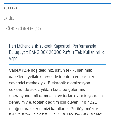
Vape'leri Toplu Satın Al
,
İsveç'te Tek Kullanımlık Vape'leri Toplu Satın Al
,
AÇIKLAMA
İsviçre'de Tek Kullanımlık Vape'leri Toplu Satın Al
,
En İyi Tek Kullanımlık Vape
Tatları
,
Tek Kullanımlık Vapes Serisi
,
Üzüm Lezzetli Tek Kullanımlık Vape
,
EK BILGI
Guava Tatlı Tek Kullanımlık Vape
,
Buz Tadında Tek Kullanımlık Vape
,
Kivi
Lezzeti Tek Kullanımlık Vape
,
Daha Zayıf Vape'ler
,
Mango Lezzetli Tek
DEĞERLENDIRMELER (10)
Kullanımlık Vape
,
Karışık Meyve Lezzetli Tek Kullanımlık Vape
,
Tutku Meyve
Lezzetli Tek Kullanımlık Vape
,
Şeftali Lezzetli Tek Kullanımlık Vape
,
Şarj
Edilebilir Elektronik Sigaralar
,
Çilek Lezzetli Tek Kullanımlık Vape
,
Buhar
,
İleri Mühendislik Yüksek Kapasiteli Performansla
Puffs'tan Vape Mağazası
,
Karpuz Lezzetli Tek Kullanımlık Vape
Buluşuyor: BANG BOX 20000 Puff'lı Tek Kullanımlık
Vape
VapeXYZ'e hoş geldiniz, üstün tek kullanımlık
vape'lerin yetkili küresel distribütörü ve premier
çevrimiçi merkeziyiz. Elektronik atomizasyon
sektöründe sekiz yıldan fazla belgelenmiş
operasyonel mükemmellik ve tedarik zinciri yönetimi
deneyimiyle, toptan dağıtım için güvenilir bir B2B
ortağı olarak kendimizi kanıtladık. Portföyümüzde