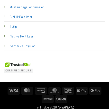
Musteri degerlendirmeleri
Gizlilik Politikası
İletişim
Nakliye Politikası
Şartlar ve Koşullar
Visa
MasterCard
Discover
Dinners
Bancontact
Apple
Googl
Club
Pay
Pay
Revolut
Sepa
Telif hakkı 2026 ©
VAPEXYZ