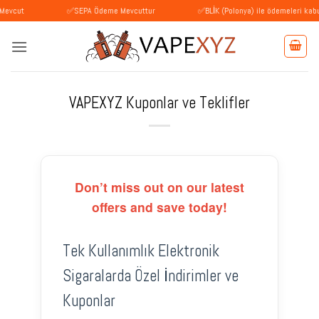
İçeriğe
✅SEPA Ödeme Mevcuttur
✅BLİK (Polonya) ile ödemeleri kabul ediyor
atla
VAPEXYZ Kuponlar ve Teklifler
Don’t miss out on our latest
offers and save today!
Tek Kullanımlık Elektronik
Sigaralarda Özel İndirimler ve
Kuponlar