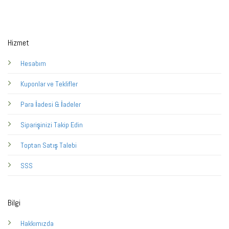
Hizmet
Hesabım
Kuponlar ve Teklifler
Para İadesi & İadeler
Siparişinizi Takip Edin
Toptan Satış Talebi
SSS
Bilgi
Hakkımızda