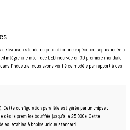
 jetables Kiwi Taste
,
Vapes à moindre puissance
,
Vapes jetables Lush Taste
,
 passion
,
Vapes jetables goût pêche
,
Vapes jetables au goût de framboise
,
s au goût de Red Bull
,
Vapes jetables au goût de fraise
,
Boutique de vape par
que
les
 de livraison standards pour offrir une expérience sophistiquée à
pareil intègre une interface LED incurvée en 3D première mondiale
ans l'industrie, nous avons vérifié ce modèle par rapport à des
 Cette configuration parallèle est gérée par un chipset
ble dès la première bouffée jusqu'à la 25 000e. Cette
èles jetables à bobine unique standard.