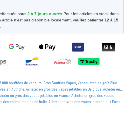
 effectuée sous
2 à 7 jours ouvrés
Pour les articles en stock dans
 article n'est pas disponible localement, veuillez patienter
12 à 15
.
5 000 bouffées de vapeurs
,
Gros Souffles Vapes
,
Vapes jetables goût Blue
les en Autriche
,
Acheter en gros des vapes jetables en Belgique
,
Acheter en
cheter en gros des vapes jetables en France
,
Acheter en gros des vapes
s des vapes jetables en Italie
,
Acheter en gros des vapes jetables aux Pays-
les en Norvège
,
Acheter en gros des vapes jetables en Pologne
,
Acheter en
Acheter en gros des vapes jetables en Espagne
,
Acheter en gros des vapes
es vapes jetables en Suisse
,
Achetez les Meilleurs Goûts de Vape Jetable
,
ie de vapes jetables
,
Vapeurs à double maille
,
Vapes jetables au goût de