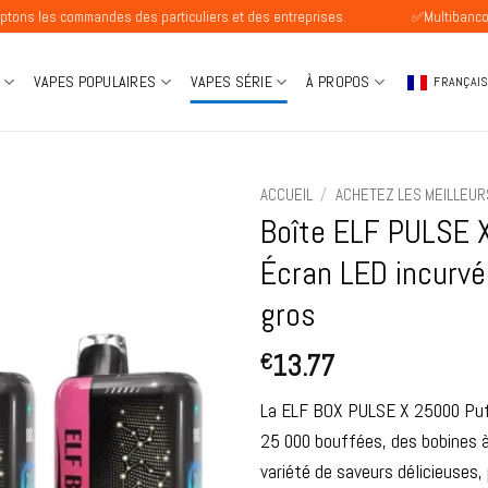
des des particuliers et des entreprises.
✅Multibanco Disponible
VAPES POPULAIRES
VAPES SÉRIE
À PROPOS
FRANÇAI
ACCUEIL
/
ACHETEZ LES MEILLEUR
Boîte ELF PULSE 
Écran LED incurvé
gros
13.77
€
La ELF BOX PULSE X 25000 Puff
25 000 bouffées, des bobines à
variété de saveurs délicieuses,