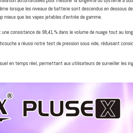
nhalation automatisées pour mesurer la longévité du système à doub
ême lorsque les niveaux de batterie sont descendus en dessous de 
p mieux que les vapes jetables d'entrée de gamme.
une consistance de 98,41 % dans le volume de nuage tout au long du
lticouche a réussi notre test de pression sous vide, réduisant cons
isuel en temps réel, permettant aux utilisateurs de surveiller les i