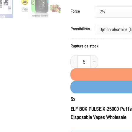
Force
Possibilités
Rupture de stock
quantité de ELF BOX PULSE X 2500
5
x
ELF BOX PULSE X 25000 Puffs 
Disposable Vapes Wholesale