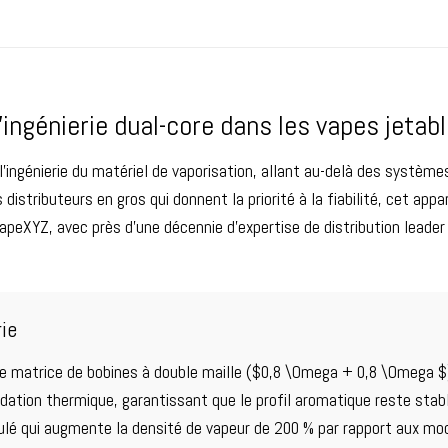
raisin
,
Vapes jetables Ice Taste
,
Vapes
Vapes jetables au goût de fruit de la
Vapeurs rechargeables
,
Vapes jetable
bouffées
,
Vapes jetables goût pastè
ingénierie dual-core dans les vapes jetab
ingénierie du matériel de vaporisation, allant au-delà des systèmes
distributeurs en gros qui donnent la priorité à la fiabilité, cet ap
XYZ, avec près d'une décennie d'expertise de distribution leader d
rie
e matrice de bobines à double maille ($0,8 \Omega + 0,8 \Omega $).
gradation thermique, garantissant que le profil aromatique reste sta
ulé qui augmente la densité de vapeur de 200 % par rapport aux mod