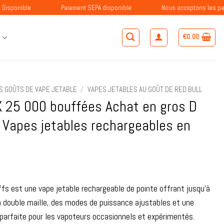
Paiement SEPA disponible
Nous acceptons les paiements avec BL
€
0.00
S
S GOÛTS DE VAPE JETABLE
/
VAPES JETABLES AU GOÛT DE RED BULL
X 25 000 bouffées Achat en gros D
 Vapes jetables rechargeables en
s est une vape jetable rechargeable de pointe offrant jusqu'à
 double maille, des modes de puissance ajustables et une
 parfaite pour les vapoteurs occasionnels et expérimentés.