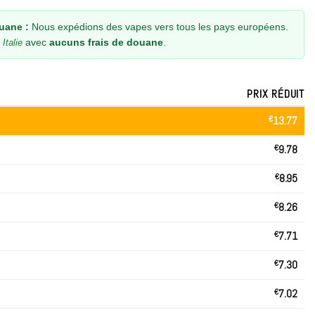
uane :
Nous expédions des vapes vers tous les pays européens.
avec
aucuns frais de douane
.
Italie
PRIX RÉDUIT
€
13.77
€
9.78
€
8.95
€
8.26
€
7.71
€
7.30
€
7.02