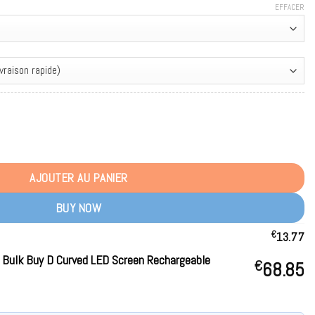
EFFACER
0 Puffs Bulk Buy D Curved LED Screen Rechargeable Disposable Vapes Wh
AJOUTER AU PANIER
BUY NOW
€
13.77
Bulk Buy D Curved LED Screen Rechargeable
€
68.85