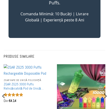
Puffs.
Comanda Minimă: 10 Bucăți | Livrare
Globală | Experiență peste 8 Ani
PRODUSE SIMILARE
ZGAR VAPE DE UNICĂ FOLOSINȚĂ
ZGAR ZG25 3000 Puffs
Reîncărcabilă Pod de Unică
Folosință în Vrac
Evaluat la
Din
€
4.14
5
din 5