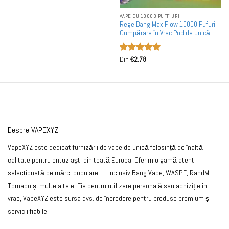
VAPE CU 10000 PUFF-URI
Rege Bang Max Flow 10000 Pufuri
Cumpărare în Vrac Pod de unică
folosință
Evaluat la
Din
€
2.78
5
din 5
Despre VAPEXYZ
VapeXYZ este dedicat furnizării de vape de unică folosință de înaltă
calitate pentru entuziaști din toată Europa. Oferim o gamă atent
selecționată de mărci populare — inclusiv Bang Vape, WASPE, RandM
Tornado și multe altele. Fie pentru utilizare personală sau achiziție în
vrac, VapeXYZ este sursa dvs. de încredere pentru produse premium și
servicii fiabile.