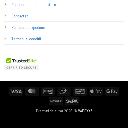
Politica de confidențialitate
Contactați
Politica de expediere
Termeni și condiții
Visa
MasterCard
Discover
Dinners
Bancontact
Apple
Googl
Club
Pay
Pay
Revolut
Sepa
Drepturi de autor 2026 ©
VAPEXYZ