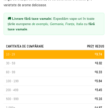
varietate de arome delicioase.
🚚 Livrare fără taxe vamale:
Expediăm vape-uri în toate
țările europene
cu
fără
de exemplu, Germania, Franța, Italia
taxe vamale
.
CANTITATEA DE CUMPĂRARE
PREȚ REDUS
10 - 29
€
9.74
30 - 59
€
6.92
60 - 99
€
6.33
100 - 199
€
5.84
200 - 499
€
5.45
500 - 999
€
5.16
1.000+
€
4.97