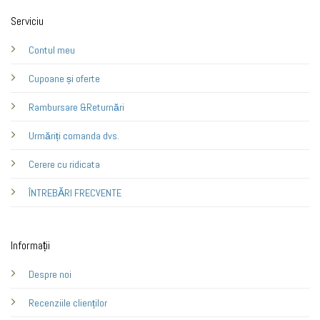
Serviciu
Contul meu
Cupoane și oferte
Rambursare &Returnări
Urmăriți comanda dvs.
Cerere cu ridicata
ÎNTREBĂRI FRECVENTE
Informații
Despre noi
Recenziile clienților