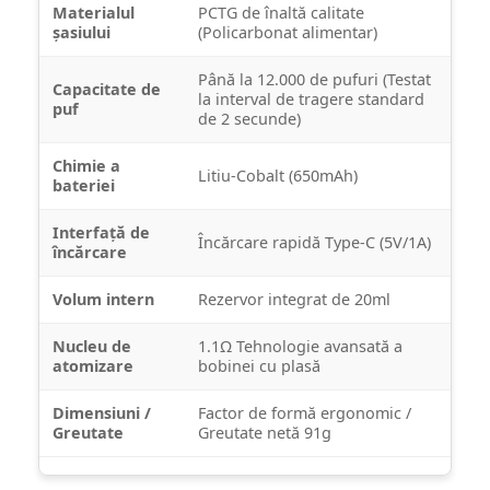
Materialul
PCTG de înaltă calitate
șasiului
(Policarbonat alimentar)
Până la 12.000 de pufuri (Testat
Capacitate de
la interval de tragere standard
puf
de 2 secunde)
Chimie a
Litiu-Cobalt (650mAh)
bateriei
Interfață de
Încărcare rapidă Type-C (5V/1A)
încărcare
Volum intern
Rezervor integrat de 20ml
Nucleu de
1.1Ω Tehnologie avansată a
atomizare
bobinei cu plasă
Dimensiuni /
Factor de formă ergonomic /
Greutate
Greutate netă 91g