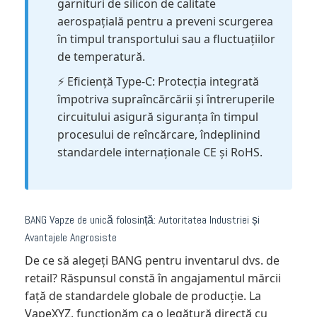
garnituri de silicon de calitate
aerospațială pentru a preveni scurgerea
în timpul transportului sau a fluctuațiilor
de temperatură.
⚡️ Eficiență Type-C: Protecția integrată
împotriva supraîncărcării și întreruperile
circuitului asigură siguranța în timpul
procesului de reîncărcare, îndeplinind
standardele internaționale CE și RoHS.
BANG Vapze de unică folosință
: Autoritatea Industriei și
Avantajele Angrosiste
De ce să alegeți BANG pentru inventarul dvs. de
retail? Răspunsul constă în angajamentul mărcii
față de standardele globale de producție. La
VapeXYZ, funcționăm ca o legătură directă cu