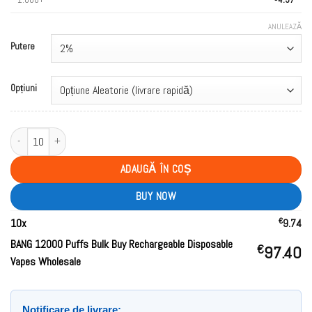
ANULEAZĂ
Putere
Opțiuni
Cantitate BANG 12000 Puffs Bulk Buy Rechargeable Disposable Vapes Whol
ADAUGĂ ÎN COȘ
BUY NOW
€
10
x
9.74
BANG 12000 Puffs Bulk Buy Rechargeable Disposable
€
97.40
Vapes Wholesale
Notificare de livrare: