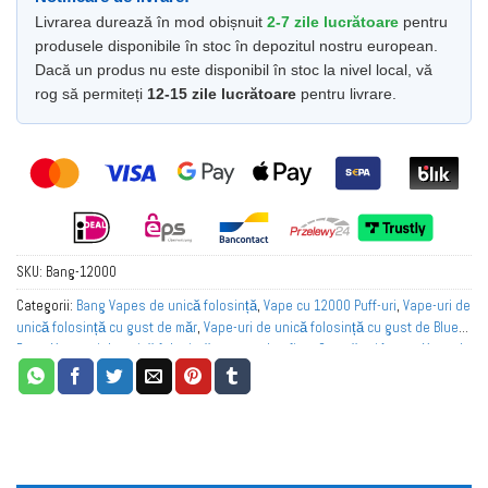
Livrarea durează în mod obișnuit
2-7 zile lucrătoare
pentru
produsele disponibile în stoc în depozitul nostru european.
Dacă un produs nu este disponibil în stoc la nivel local, vă
rog să permiteți
12-15 zile lucrătoare
pentru livrare.
SKU:
Bang-12000
Categorii:
Bang Vapes de unică folosință
,
Vape cu 12000 Puff-uri
,
Vape-uri de
unică folosință cu gust de măr
,
Vape-uri de unică folosință cu gust de Blue
Razz
,
Vape-uri de unică folosință cu gust de afine
,
Cumpărați în vrac Vape de
unică folosință în Austria
,
Cumpărați în vrac Vape de unică folosință în
Belgia
,
Cumpărați în vrac vape de unică folosință în Europa
,
Cumpărați în vrac
vape de unică folosință în Franța
,
Cumpărați în vrac vape de unică folosință
în Germania
,
Cumpărați în vrac vape de unică folosință în Italia
,
Cumpărați în
vrac Vape de unică folosință în Țările de Jos
,
Cumpărați în vrac Vape de
unică folosință în Norvegia
,
Cumpărați în vrac Vape de unică folosință în