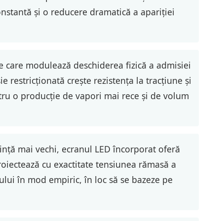
nstantă și o reducere dramatică a apariției
ie care modulează deschiderea fizică a admisiei
e restricționată crește rezistența la tracțiune și
tru o producție de vapori mai rece și de volum
ință mai vechi, ecranul LED încorporat oferă
 proiectează cu exactitate tensiunea rămasă a
vului în mod empiric, în loc să se bazeze pe