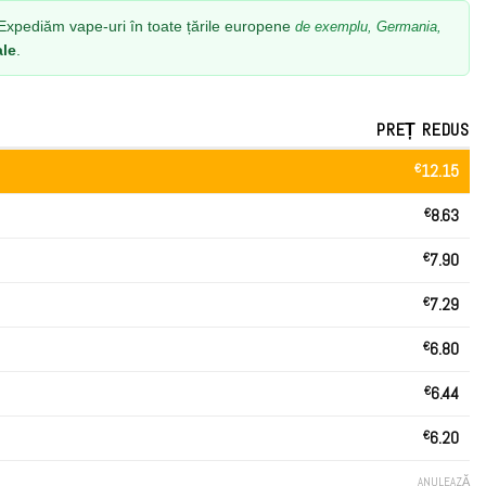
xpediăm vape-uri în toate țările europene
de exemplu, Germania,
ale
.
PREȚ REDUS
€
12.15
€
8.63
€
7.90
€
7.29
€
6.80
€
6.44
€
6.20
ANULEAZĂ