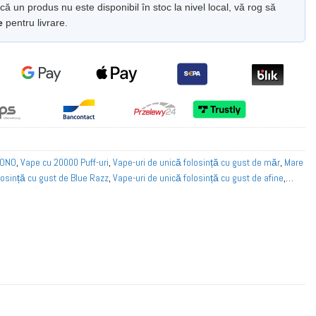
ă un produs nu este disponibil în stoc la nivel local, vă rog să
e
pentru livrare.
VONO
,
Vape cu 20000 Puff-uri
,
Vape-uri de unică folosință cu gust de măr
,
Mare
losință cu gust de Blue Razz
,
Vape-uri de unică folosință cu gust de afine
,
ință în Austria
,
Cumpărați în vrac Vape de unică folosință în Belgia
,
Cumpărați
opa
,
Cumpărați în vrac vape de unică folosință în Franța
,
Cumpărați în vrac
Cumpărați în vrac vape de unică folosință în Italia
,
Cumpărați în vrac Vape de
rați în vrac Vape de unică folosință în Norvegia
,
Cumpărați în vrac Vape de
n vrac vape de unică folosință în Portugalia
,
Cumpărați în vrac vape de unică
 Vape de unică folosință în Suedia
,
Cumpărați în vrac vape de unică folosință
rome de Vape De Unică Folosință
,
Seria Vape de unică folosință
,
Vape de
Vape-uri de unică folosință Ice Taste
,
Vape de unică folosință Kiwi Taste
,