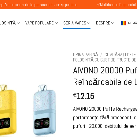
i de la persoane fizice și juridice.
✅Multibanco Disponibil
OLOSINȚĂ
VAPE POPULARE
SERIA VAPES
DESPRE
ROM
PRIMA PAGINĂ
/
CUMPĂRAȚI CELE 
FOLOSINȚĂ CU GUST DE FRUCTE DE
AIVONO 20000 Puf
Reîncărcabile de 
12.15
€
AIVONO 20000 Puffs Rechargeab
performanțe fără precedent, o 
pufuri - 20.000, debitului de ae