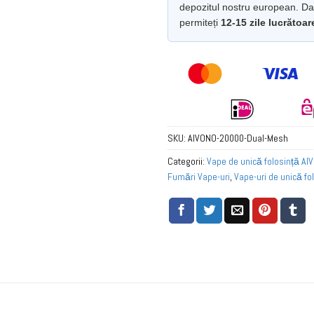
depozitul nostru european. Dac
permiteți
12-15 zile lucrătoar
SKU:
AIVONO-20000-Dual-Mesh
Categorii:
Vape de unică folosință AI
Fumări Vape-uri
,
Vape-uri de unică fo
Cumpărați în vrac Vape de unică folos
în vrac vape de unică folosință în Eur
vape de unică folosință în Germania
,
unică folosință în Țările de Jos
,
Cumpă
unică folosință în Polonia
,
Cumpărați î
folosință în Spania
,
Cumpărați în vrac
în Elveția
,
Cumpărați Cele Mai Bune A
Unică Folosință cu Gust de Strugure
,