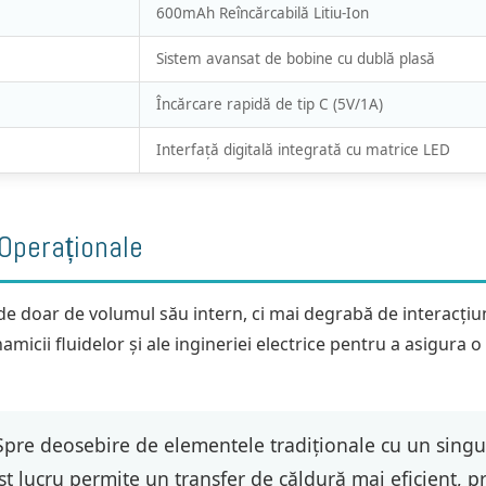
600mAh Reîncărcabilă Litiu-Ion
Sistem avansat de bobine cu dublă plasă
Încărcare rapidă de tip C (5V/1A)
Interfață digitală integrată cu matrice LED
Operaționale
e doar de volumul său intern, ci mai degrabă de interacți
namicii fluidelor și ale ingineriei electrice pentru a asigura o 
pre deosebire de elementele tradiționale cu un singur 
t lucru permite un transfer de căldură mai eficient, pr