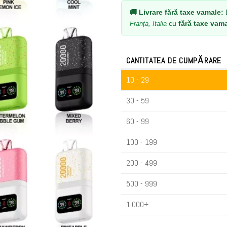
🚚 Livrare fără taxe vamale:
E
cu
fără taxe vam
Franța, Italia
CANTITATEA DE CUMPĂRARE
10 - 29
30 - 59
60 - 99
100 - 199
200 - 499
500 - 999
1.000+