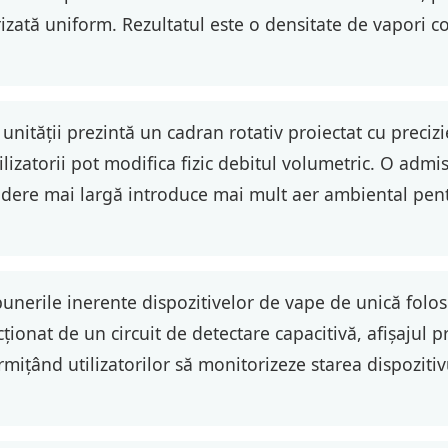
izată uniform. Rezultatul este o densitate de vapori co
unității prezintă un cadran rotativ proiectat cu preciz
lizatorii pot modifica fizic debitul volumetric. O admisi
hidere mai largă introduce mai mult aer ambiental pen
nerile inerente dispozitivelor de vape de unică folos
Acționat de un circuit de detectare capacitivă, afișajul
ermițând utilizatorilor să monitorizeze starea dispoziti