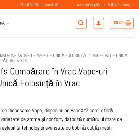
✅Plată SEPA disponibilă
Acceptăm plăți cu BLIK (Polonia)
✅Cl
€
0.00
ÂNĂ
MAI BUNE AROME DE VAPE DE UNICĂ FOLOSINȚĂ
/
VAPE-URI DE UNICĂ
 PĂDURE MIXTE
fs Cumpărare în Vrac Vape-uri
Unică Folosință în Vrac
le Disposable Vape, disponibil pe VapeXYZ.com, oferă
varietate de arome și confort, datorită numărului mare de
r reglabil și tehnologiei avansate cu bobină dublă mesh.