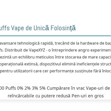
Vape-uri de unică folosință cu gust d
Gust
,
Vape de unică folosință cu gus
Vape-uri de unică folosință cu gust d
Vape de Unică Folosință cu Gust de 
de pepene verde
ffs Vape de Unică Folosință
 avansare tehnologică rapidă, trecând de la hardware de bază
fs. Distribuit de VapeXYZ - o întreprindere angro experiment
prezintă un echilibru meticulos între stocarea de mare capaci
perațională extinsă, dispozitivul elimină ineficiențele struc
 pentru utilizatorii care cer performanțe susținute fără înlo