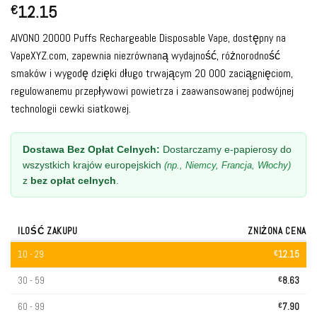
12.15
€
AIVONO 20000 Puffs Rechargeable Disposable Vape, dostępny na
VapeXYZ.com, zapewnia niezrównaną wydajność, różnorodność
smaków i wygodę dzięki długo trwającym 20 000 zaciągnięciom,
regulowanemu przepływowi powietrza i zaawansowanej podwójnej
technologii cewki siatkowej.
Dostawa Bez Opłat Celnych:
Dostarczamy e-papierosy do
wszystkich krajów europejskich
(np., Niemcy, Francja, Włochy)
z
bez opłat celnych
.
ILOŚĆ ZAKUPU
ZNIŻONA CENA
10 - 29
€
12.15
30 - 59
€
8.63
60 - 99
€
7.90