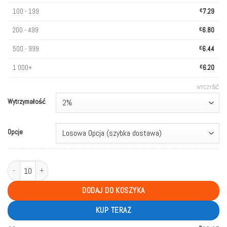
100 - 199
€
7.29
200 - 499
€
6.80
500 - 999
€
6.44
1 000+
€
6.20
WYCZYŚĆ
Wytrzymałość
Opcje
ilość AIVONO 20000 Puffs Bulk Buy Rechargeable Disposable Vapes Wholesa
DODAJ DO KOSZYKA
KUP TERAZ