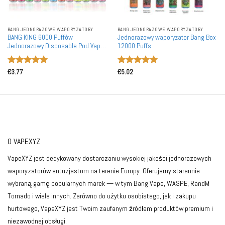
BANG JEDNORAZOWE WAPORYZATORY
BANG JEDNORAZOWE WAPORYZATORY
BANG KING 6000 Puffów
Jednorazowy waporyzator Bang Box
Jednorazowy Disposable Pod Vape
12000 Puffs
Hurtownia
Oceniono
5
Oceniono
5
€
3.77
€
5.02
na 5
na 5
O VAPEXYZ
VapeXYZ jest dedykowany dostarczaniu wysokiej jakości jednorazowych
waporyzatorów entuzjastom na terenie Europy. Oferujemy starannie
wybraną gamę popularnych marek — w tym Bang Vape, WASPE, RandM
Tornado i wiele innych. Zarówno do użytku osobistego, jak i zakupu
hurtowego, VapeXYZ jest Twoim zaufanym źródłem produktów premium i
niezawodnej obsługi.