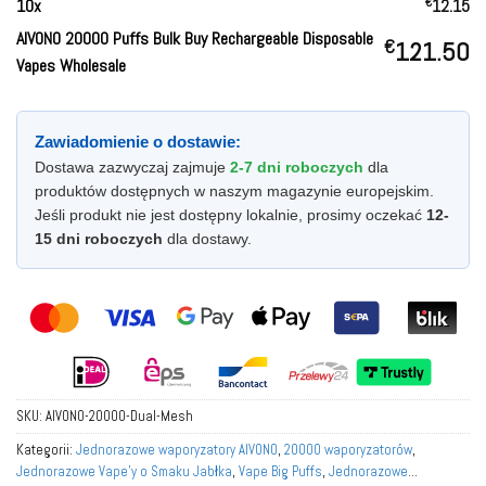
€
10
x
12.15
AIVONO 20000 Puffs Bulk Buy Rechargeable Disposable
€
121.50
Vapes Wholesale
Zawiadomienie o dostawie:
Dostawa zazwyczaj zajmuje
2-7 dni roboczych
dla
produktów dostępnych w naszym magazynie europejskim.
Jeśli produkt nie jest dostępny lokalnie, prosimy oczekać
12-
15 dni roboczych
dla dostawy.
SKU:
AIVONO-20000-Dual-Mesh
Kategorii:
Jednorazowe waporyzatory AIVONO
,
20000 waporyzatorów
,
Jednorazowe Vape'y o Smaku Jabłka
,
Vape Big Puffs
,
Jednorazowe