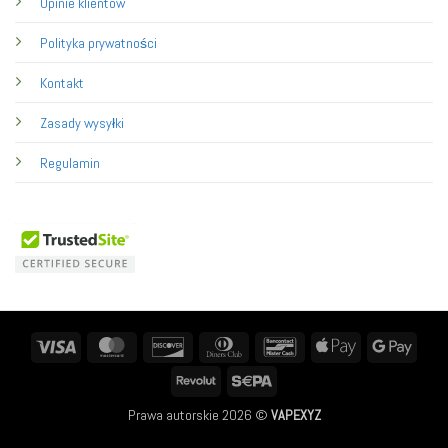
Opinie klientów
Polityka prywatności
Kontakt
Zasady wysyłki
Regulamin
Visa
MasterCard
Discover
Dinners
Bancontact
Apple
Googl
Club
Pay
Pay
Revolut
Sepa
Prawa autorskie 2026 ©
VAPEXYZ