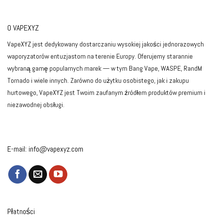
O VAPEXYZ
VapeXYZ jest dedykowany dostarczaniu wysokiej jakości jednorazowych
waporyzatorów entuzjastom na terenie Europy. Oferujemy starannie
wybraną gamę popularnych marek — w tym Bang Vape, WASPE, RandM
Tornado i wiele innych. Zarówno do użytku osobistego, jak i zakupu
hurtowego, VapeXYZ jest Twoim zaufanym źródłem produktów premium i
niezawodnej obsługi.
E-mail:
info@vapexyz.com
Płatności