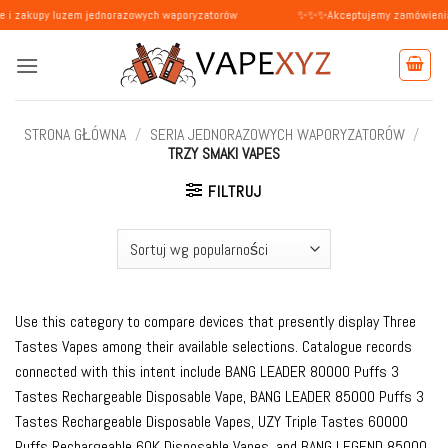
Przewiń
luzem jednorazowych waporyzatorów
✨✨✨Akceptujemy zamówienia od osób pr
do
zawartości
STRONA GŁÓWNA
/
SERIA JEDNORAZOWYCH WAPORYZATORÓW
/
TRZY SMAKI VAPES
FILTRUJ
Use this category to compare devices that presently display Three
Tastes Vapes among their available selections. Catalogue records
connected with this intent include BANG LEADER 80000 Puffs 3
Tastes Rechargeable Disposable Vape, BANG LEADER 85000 Puffs 3
Tastes Rechargeable Disposable Vapes, UZY Triple Tastes 60000
Puffs Rechargeable 60K Disposable Vapes, and BANG LEGEND 85000