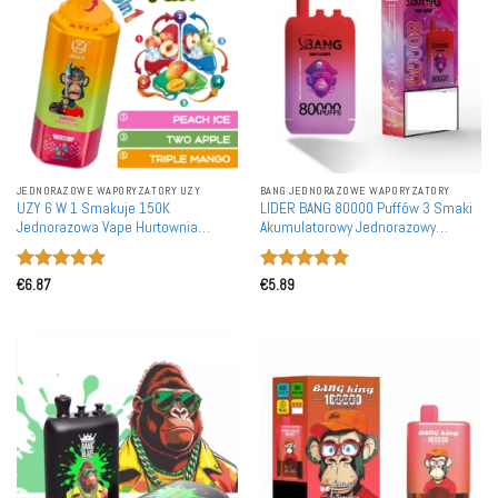
JEDNORAZOWE WAPORYZATORY UZY
BANG JEDNORAZOWE WAPORYZATORY
UZY 6 W 1 Smakuje 150K
LIDER BANG 80000 Puffów 3 Smaki
Jednorazowa Vape Hurtownia
Akumulatorowy Jednorazowy
150000 Puffs Zakup Luzem
Waporyzator Zakup Hurtowy
Oceniono
5
Oceniono
5
€
6.87
€
5.89
na 5
na 5