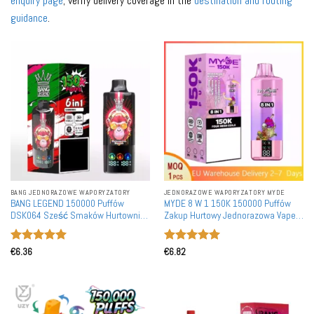
enquiry page
; verify delivery coverage in the
destination and routing
guidance
.
BANG JEDNORAZOWE WAPORYZATORY
JEDNORAZOWE WAPORYZATORY MYDE
BANG LEGEND 150000 Puffów
MYDE 8 W 1 150K 150000 Puffów
DSK064 Sześć Smaków Hurtownia
Zakup Hurtowy Jednorazowa Vape
Jednorazowa Waporyzator
Magazyn Europejski Dostawa Hurt
Rechargeable
Oceniono
5
Oceniono
5
€
6.36
€
6.82
na 5
na 5