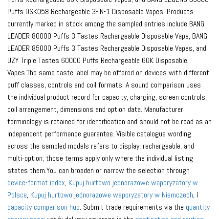
Puffs DSK058 Rechargeable 3-IN-1 Disposable Vapes. Products
currently marked in stock among the sampled entries include BANG
LEADER 80000 Puffs 3 Tastes Rechargeable Disposable Vape, BANG
LEADER 85000 Puffs 3 Tastes Rechargeable Disposable Vapes, and
UZY Triple Tastes 60000 Puffs Rechargeable 60K Disposable
Vapes.The same taste label may be offered on devices with different
puff classes, controls and coil formats. A sound comparison uses
the individual product record for capacity, charging, screen controls,
coil arrangement, dimensions and option data. Manufacturer
terminology is retained for identification and should not be read as an
independent performance guarantee. Visible catalogue wording
across the sampled models refers to display, rechargeable, and
multi-option; those terms apply only where the individual listing
states them.You can broaden or narrow the selection through
device-format index
,
Kupuj hurtowo jednorazowe waporyzatory w
Polsce
,
Kupuj hurtowo jednorazowe waporyzatory w Niemczech
, I
capacity comparison hub
. Submit trade requirements via the
quantity