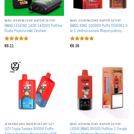
BANG JEDNORAZOWE WAPORYZATORY
BANG JEDNORAZOWE WAPORYZATORY
BANG LEGEND 140K 140000 Puffów
BANG KING 100000 Puffs DSK061 3-
Duża Pojemność Zestaw
w-1 Jednorazowe Waporyzatory
Jednorazowy Waporyzator
Hurtownia Zakup Luzem Wysoka
Hurtownia Zakup luzem Długotrwały
Pojemność 100K Puffs Mesh Coil
Oceniono
5
Oceniono
5
Duży Zbiornik
€
6.11
€
6.36
na 5
na 5
JEDNORAZOWE WAPORYZATORY UZY
BANG JEDNORAZOWE WAPORYZATORY
UZY Triple Tastes 60000 Puffs
LIDER BANG 85000 Puffów 3 Smaki
Zakup Hurtowy Akumulatory 60K
Zakup Hurtowy Akumulatory