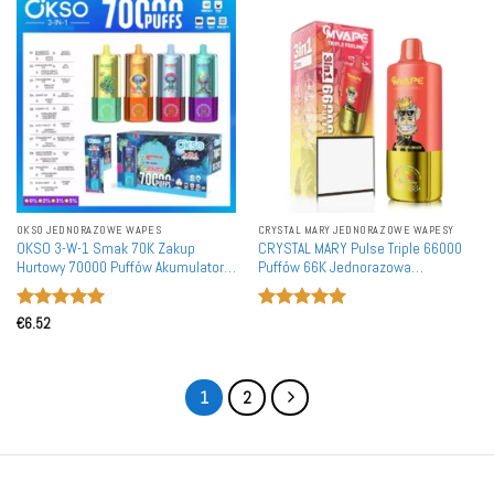
OKSO JEDNORAZOWE WAPES
CRYSTAL MARY JEDNORAZOWE WAPESY
OKSO 3-W-1 Smak 70K Zakup
CRYSTAL MARY Pulse Triple 66000
Hurtowy 70000 Puffów Akumulatory
Puffów 66K Jednorazowa
Jednorazowe Vape'a Detaliczne
Waporyzator Hurtownia Cewka
Siatkowa Wyświetlacz LED Zakup
Oceniono
5
Oceniono
5
Hurtowy
€
6.52
na 5
na 5
1
2