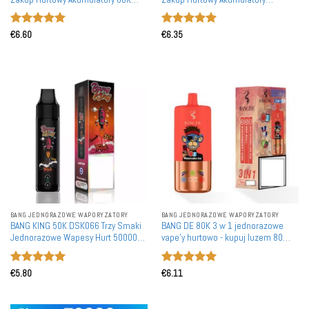
Jednorazowe Vape'a Detaliczne
Waporyzatory Jednorazowe
Możliwość Ponownego
Oceniono
5
Oceniono
5
Naładowania
€
6.60
€
6.35
na 5
na 5
BANG JEDNORAZOWE WAPORYZATORY
BANG JEDNORAZOWE WAPORYZATORY
BANG KING 50K DSK066 Trzy Smaki
BANG DE 80K 3 w 1 jednorazowe
Jednorazowe Wapesy Hurt 50000
vape'y hurtowo - kupuj luzem 80
Puffs Duża Pojemność Zakup
000 zaciągnięć podwójna cewka
Luzem Naładować
siatkowa z regulowanym
Oceniono
5
Oceniono
5
przepływem powietrza
€
5.80
€
6.11
na 5
na 5