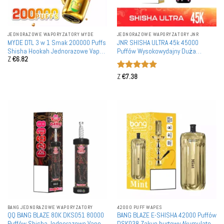
JEDNORAZOWE WAPORYZATORY MYDE
JEDNORAZOWE WAPORYZATORY JNR
MYDE DTL 3 w 1 Smak 200000 Puffs
JNR SHISHA ULTRA 45k 45000
Shisha Hookah Jednorazowe Vape
Puffów Wysokowydajny Duża
Z
€
6.82
200K Hurtownia Zakup Luzem Mesh
Pojemność Jednorazowa
Coil Wyświetlacz LED
Waporyzator Hurtownia Zakup
Oceniono
5
Luzem
Z
€
7.38
na 5
BANG JEDNORAZOWE WAPORYZATORY
42000 PUFF WAPES
QQ BANG BLAZE 80K DKS051 80000
BANG BLAZE E-SHISHA 42000 Puffów
Puffów Shisha Jednorazowe Vape z
DSK038 Zakup hurtowy Akumulatory