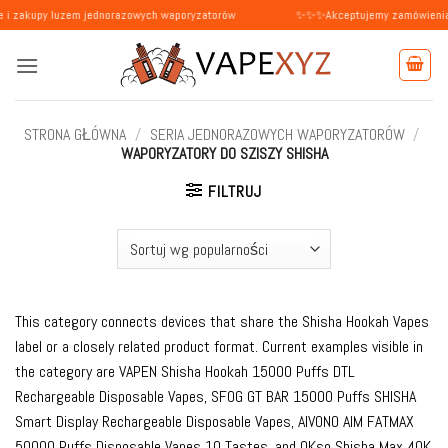
Przewiń
uzem jednorazowych waporyzatorów
✨✨✨Akceptujemy zamówienia od osób pry
do
zawartości
STRONA GŁÓWNA
/
SERIA JEDNORAZOWYCH WAPORYZATORÓW
/
WAPORYZATORY DO SZISZY SHISHA
FILTRUJ
This category connects devices that share the Shisha Hookah Vapes
label or a closely related product format. Current examples visible in
the category are VAPEN Shisha Hookah 15000 Puffs DTL
Rechargeable Disposable Vapes, SFOG GT BAR 15000 Puffs SHISHA
Smart Display Rechargeable Disposable Vapes, AIVONO AIM FATMAX
50000 Puffs Disposable Vapes 10 Tastes, and OKso Shisha Max 40K