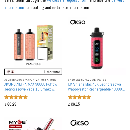
sales team through the
wholesale request form
and use the
delivery
information
for routing and estimate information.
JEDNORAZOWE WAPORYZATORY AIVONO
OKSO JEDNORAZOWE WAPES
AIVONO AIM FATMAX 50000 Puffów
OK Shisha Max 40K Jednorazowa
Jednorazowe Vape 10 Smaków
Waporyzator Rechargeable 40000
Hurtownia
Puffów Hurtownia Detal UE
Oceniono
5
Oceniono
5
Z
€
6.29
Z
€
6.15
na 5
na 5