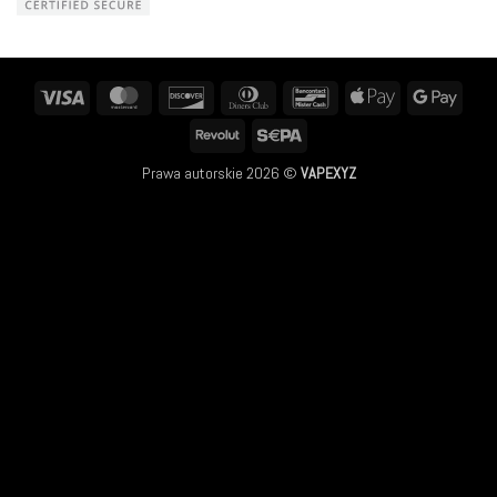
Visa
MasterCard
Discover
Dinners
Bancontact
Apple
Googl
Club
Pay
Pay
Revolut
Sepa
Prawa autorskie 2026 ©
VAPEXYZ