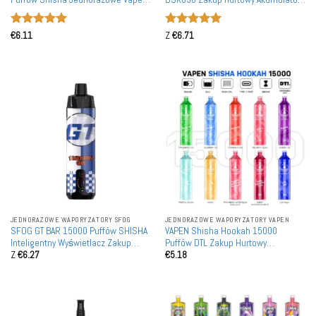
Inteligentnym Wyświetlaczem
Waporyzatory jednorazowe
Hurtownia Zakup Bulkowy
Rechargeable
Oceniono
5
Oceniono
5
€
6.11
Z
€
6.71
na 5
na 5
JEDNORAZOWE WAPORYZATORY SFOG
JEDNORAZOWE WAPORYZATORY VAPEN
SFOG GT BAR 15000 Puffów SHISHA
VAPEN Shisha Hookah 15000
Inteligentny Wyświetlacz Zakup
Puffów DTL Zakup Hurtowy
Z
€
6.27
€
5.18
Hurtowy Akumulatory Waporyzatory
Akumulatory Waporyzatory
Jednorazoweładne
Jednorazowe