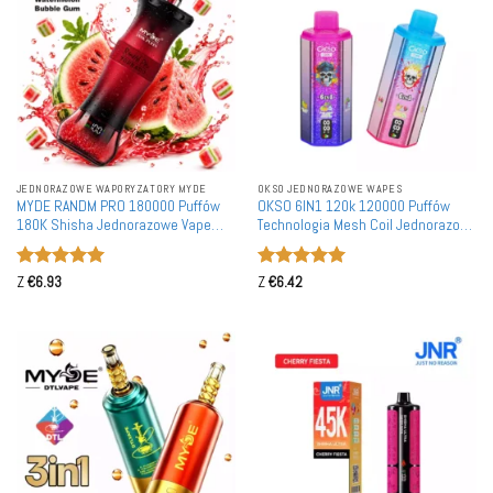
JEDNORAZOWE WAPORYZATORY MYDE
OKSO JEDNORAZOWE WAPES
MYDE RANDM PRO 180000 Puffów
OKSO 6IN1 120k 120000 Puffów
180K Shisha Jednorazowe Vape
Technologia Mesh Coil Jednorazowy
Hurtownia Zakup Luzem Tryb
Waporyzator Hurtownia Zakup
Podwójny DTL
Luzem Wiele Opcji
Oceniono
5
Oceniono
5
Z
€
6.93
Z
€
6.42
na 5
na 5