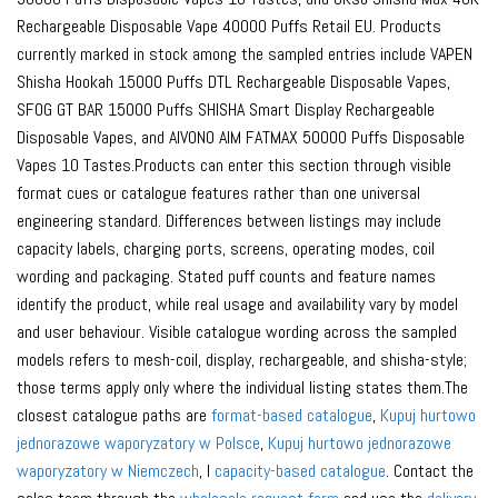
Rechargeable Disposable Vape 40000 Puffs Retail EU. Products
currently marked in stock among the sampled entries include VAPEN
Shisha Hookah 15000 Puffs DTL Rechargeable Disposable Vapes,
SFOG GT BAR 15000 Puffs SHISHA Smart Display Rechargeable
Disposable Vapes, and AIVONO AIM FATMAX 50000 Puffs Disposable
Vapes 10 Tastes.Products can enter this section through visible
format cues or catalogue features rather than one universal
engineering standard. Differences between listings may include
capacity labels, charging ports, screens, operating modes, coil
wording and packaging. Stated puff counts and feature names
identify the product, while real usage and availability vary by model
and user behaviour. Visible catalogue wording across the sampled
models refers to mesh-coil, display, rechargeable, and shisha-style;
those terms apply only where the individual listing states them.The
closest catalogue paths are
format-based catalogue
,
Kupuj hurtowo
jednorazowe waporyzatory w Polsce
,
Kupuj hurtowo jednorazowe
waporyzatory w Niemczech
, I
capacity-based catalogue
. Contact the