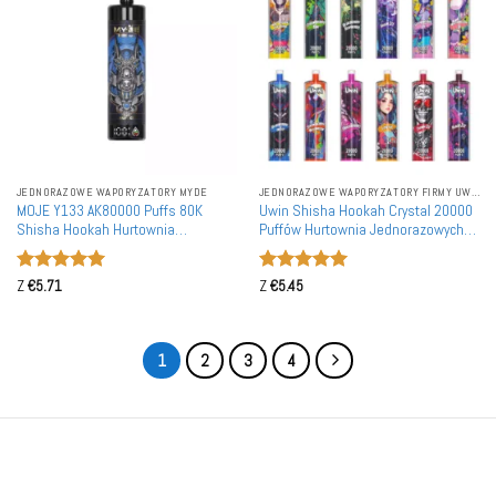
JEDNORAZOWE WAPORYZATORY MYDE
JEDNORAZOWE WAPORYZATORY FIRMY UWIN
MOJE Y133 AK80000 Puffs 80K
Uwin Shisha Hookah Crystal 20000
Shisha Hookah Hurtownia
Puffów Hurtownia Jednorazowych
Jednorazowe Vape Ekran LED Zakup
Waporyzatorów Z Możliwością
Hurtowy
Ponownego Naładowania
Oceniono
5
Oceniono
5
Z
€
5.71
Z
€
5.45
na 5
na 5
1
2
3
4