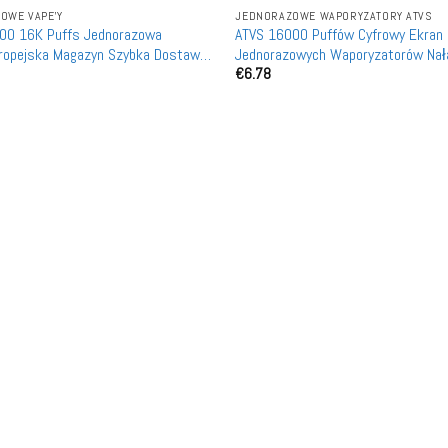
OWE VAPE'Y
JEDNORAZOWE WAPORYZATORY ATVS
00 16K Puffs Jednorazowa
ATVS 16000 Puffów Cyfrowy Ekran 
ropejska Magazyn Szybka Dostawa
Jednorazowych Waporyzatorów Na
€
6.78