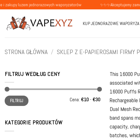
Przewiń
 luzem jednorazowych waporyzatorów
✨✨✨Akceptujemy zamówienia od o
do
zawartości
KUP JEDNORAZOWE WAPORYZA
STRONA GŁÓWNA
/
SKLEP Z E-PAPIEROSAMI FIRMY 
FILTRUJ WEDŁUG CENY
This 16000 Puf
associated wi
16000 Puffs R
Cena
Cena
Cena:
€10
-
€30
Rechargeable 
FILTRUJ
min
max
Dual Mesh Rec
band spans mor
KATEGORIE PRODUKTÓW
capacity, char
batches, which