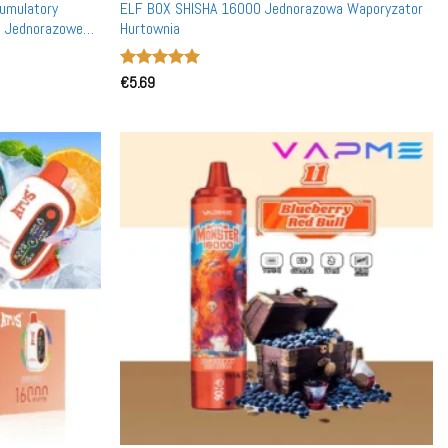
ELF BOX SHISHA 16000 Jednorazowa Waporyzator
a Jednorazowe
Hurtownia
Oceniono
€
5.69
5
na 5