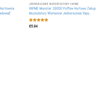
JEDNORAZOWE WAPORYZATORY VAPME
Hurtownia
VAPME Monster 16000 Puffów Hurtowy Zakup
ładować
Akumulatory Wymienne Jednorazowe Vapy
Detalicznie
Oceniono
€
5.84
5
na 5