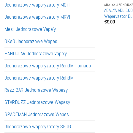
Jednorazowe waporyzatory MOTI
ADALYA JEDNORAZ
ADALYA ADL 160
Waporyzator Eu
Jednorazowe waporyzatory MRVI
€
9.00
Zakup Bez MOQ
Mesii Jednorazowe Vape'y
OKsO Jednorazowe Wapes
PANDOLAR Jednorazowe Vape'y
Jednorazowe waporyzatory RandM Tornado
Jednorazowe waporyzatory RahdM
Razz BAR Jednorazowe Wapesy
STARBUZZ Jednorazowe Wapesy
SPACEMAN Jednorazowe Wapes
Jednorazowe waporyzatory SFOG