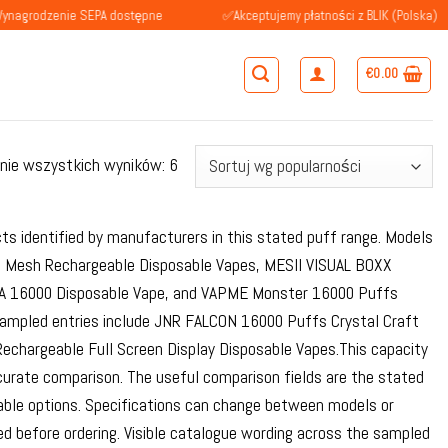
nie SEPA dostępne
✅Akceptujemy płatności z BLIK (Polska)
€
0.00
Posortowane
nie wszystkich wyników: 6
według
popularności
ts identified by manufacturers in this stated puff range. Models
al Mesh Rechargeable Disposable Vapes, MESII VISUAL BOXX
HA 16000 Disposable Vape, and VAPME Monster 16000 Puffs
sampled entries include JNR FALCON 16000 Puffs Crystal Craft
chargeable Full Screen Display Disposable Vapes.This capacity
curate comparison. The useful comparison fields are the stated
ctable options. Specifications can change between models or
ed before ordering. Visible catalogue wording across the sampled