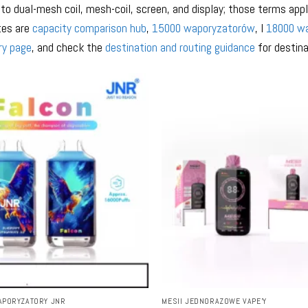
to dual-mesh coil, mesh-coil, screen, and display; those terms apply
tes are
capacity comparison hub
,
15000 waporyzatorów
, I
18000 w
ry page
, and check the
destination and routing guidance
for destina
PORYZATORY JNR
MESII JEDNORAZOWE VAPE'Y