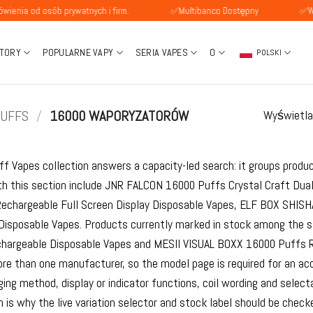
sób prywatnych i firm.
✅Multibanco Dostępny
✅Wynagrodze
TORY
POPULARNE VAPY
SERIA VAPES
O
POLSKI
PUFFS
/
16000 WAPORYZATORÓW
Wyświetla
f Vapes collection answers a capacity-led search: it groups produc
th this section include JNR FALCON 16000 Puffs Crystal Craft Du
echargeable Full Screen Display Disposable Vapes, ELF BOX SHIS
Disposable Vapes. Products currently marked in stock among the 
hargeable Disposable Vapes and MESII VISUAL BOXX 16000 Puffs Re
e than one manufacturer, so the model page is required for an ac
ging method, display or indicator functions, coil wording and sele
 is why the live variation selector and stock label should be check