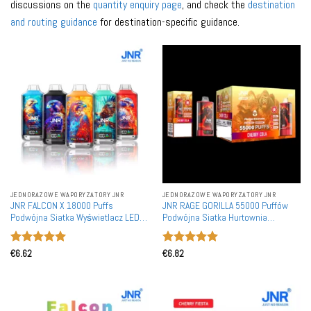
discussions on the
quantity enquiry page
, and check the
destination
and routing guidance
for destination-specific guidance.
JEDNORAZOWE WAPORYZATORY JNR
JEDNORAZOWE WAPORYZATORY JNR
JNR FALCON X 18000 Puffs
JNR RAGE GORILLA 55000 Puffów
Podwójna Siatka Wyświetlacz LED
Podwójna Siatka Hurtownia
Zakup Hurtowy Akumulatory
Jednorazowe Waporyzatory
Jednorazowe Waporyzatory
Naładowane Z Możliwością
Oceniono
5
Oceniono
5
Wymienne
Ponownego Naładowania
€
6.62
€
6.82
na 5
na 5