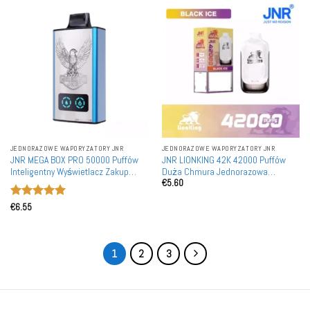
JEDNORAZOWE WAPORYZATORY JNR
JEDNORAZOWE WAPORYZATORY JNR
JNR MEGA BOX PRO 50000 Puffów
JNR LIONKING 42K 42000 Puffów
Inteligentny Wyświetlacz Zakup
Duża Chmura Jednorazowa
€
5.60
Hurtowy Akumulatory Waporyzatory
Waporyzator Hurtownia Smart
Jednorazowe Możliwość
Design
Oceniono
5
Ponownego Naładowania
€
6.55
na 5
1
2
3