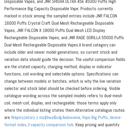
Disposable Vapes, and JNR SHISHA ULTRA 45k 45000 Puffs High
Performance Big Capacity Disposable Vape. Products currently
marked in stock among the sampled entries include JNR FALCON
16000 Puffs Crystal Craft Dual Mesh Rechargeable Disposable
Vapes, JNR FALCON X 18000 Puffs Dual Mesh LED Display
Rechargeable Disposable Vapes, and JNR RAGE GORILLA 55000 Puffs
Dual Mesh Rechargeable Disposable Vapes.A brand category can
include older and newer model generations, so current stock and
variation data should guide the decision. The useful comparison fields
are the stated capacity, charging method, display or indicator
functions, coil wording and selectable options. Specifications can
change between models or batches, which is why the live variation
selector and stock label should be checked before ordering. Visible
catalogue wording across the sampled models refers to dual-mesh
coil, mesh-coil, display, and rechargeable; those terms apply only
where the individual listing states them.Alternative catalogue routes
are
Waporyzatory z możliwością ładowania
,
Vape Big Puffs
,
device-
format index
, I
capacity comparison hub
. Keep pricing and quantity