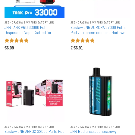
JEDNORAZOWE WAPORYZATORY JNR
JEDNORAZOWE WAPORYZATORY JNR
JNR TANK PRO 33000 Puff
Zestaw JNR AURORA 27000 Puffs
Disposable Vape Crafted for
Pod z ekranem oddechu Hurtownia
European Professional Vape
Akumulatorów Wielokrotnego użytku
Distributors nie wymaga
Możliwość ponownego napełniania
Oceniono
5
Oceniono
5
tłumaczenia lub JNR TANK PRO
Vape luzem
€
6.09
Z
€
6.91
na 5
na 5
33000 Puff Jednorazowa
Waporyzator Przeznaczony dla
Profesjonalnych Dystrybutorów
Waporyzatorów w Europie
JEDNORAZOWE WAPORYZATORY JNR
JEDNORAZOWE WAPORYZATORY JNR
Zestaw JNR AEROX 32000 Puffs Pod
JNR Radiance Jednorazowy