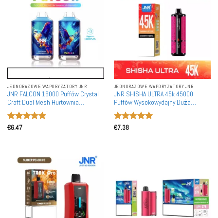
JEDNORAZOWE WAPORYZATORY JNR
JEDNORAZOWE WAPORYZATORY JNR
JNR FALCON 16000 Puffów Crystal
JNR SHISHA ULTRA 45k 45000
Craft Dual Mesh Hurtownia
Puffów Wysokowydajny Duża
Jednorazowych Waporyzatorów na
Pojemność Jednorazowa
dużą ilość Zakupów, Możliwość
Waporyzator Hurtownia Zakup
Oceniono
5
Oceniono
5
Ponownego Naładowania
Luzem
€
6.47
€
7.38
na 5
na 5