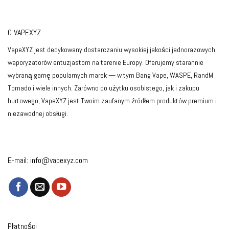
O VAPEXYZ
VapeXYZ jest dedykowany dostarczaniu wysokiej jakości jednorazowych
waporyzatorów entuzjastom na terenie Europy. Oferujemy starannie
wybraną gamę popularnych marek — w tym Bang Vape, WASPE, RandM
Tornado i wiele innych. Zarówno do użytku osobistego, jak i zakupu
hurtowego, VapeXYZ jest Twoim zaufanym źródłem produktów premium i
niezawodnej obsługi.
E-mail:
info@vapexyz.com
Płatności