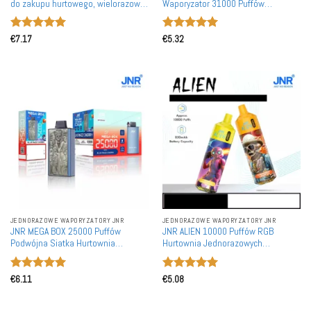
do zakupu hurtowego, wielorazowe
Waporyzator 31000 Puffów
e-papierosy napełniane luzem
Podwójna Cewka Siatkowa dla
Rynku Europejskiego
Oceniono
5
Oceniono
5
€
7.17
€
5.32
na 5
na 5
JEDNORAZOWE WAPORYZATORY JNR
JEDNORAZOWE WAPORYZATORY JNR
JNR MEGA BOX 25000 Puffów
JNR ALIEN 10000 Puffów RGB
Podwójna Siatka Hurtownia
Hurtownia Jednorazowych
Jednorazowe Waporyzatory
Waporyzatorów Naładowanych
Zasilane Ponownie
Zakup Hurtowy
Oceniono
5
Oceniono
5
€
6.11
€
5.08
na 5
na 5