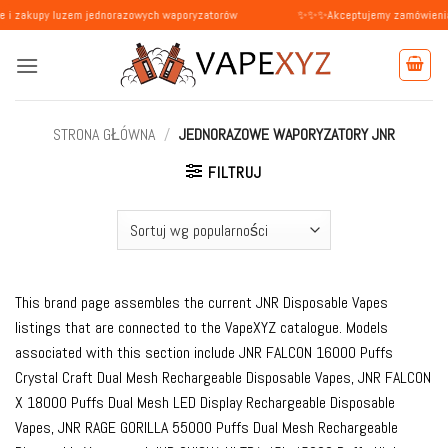
Przewiń
luzem jednorazowych waporyzatorów
✨✨✨Akceptujemy zamówienia od osób pr
do
zawartości
STRONA GŁÓWNA
/
JEDNORAZOWE WAPORYZATORY JNR
FILTRUJ
This brand page assembles the current JNR Disposable Vapes
listings that are connected to the VapeXYZ catalogue. Models
associated with this section include JNR FALCON 16000 Puffs
Crystal Craft Dual Mesh Rechargeable Disposable Vapes, JNR FALCON
X 18000 Puffs Dual Mesh LED Display Rechargeable Disposable
Vapes, JNR RAGE GORILLA 55000 Puffs Dual Mesh Rechargeable