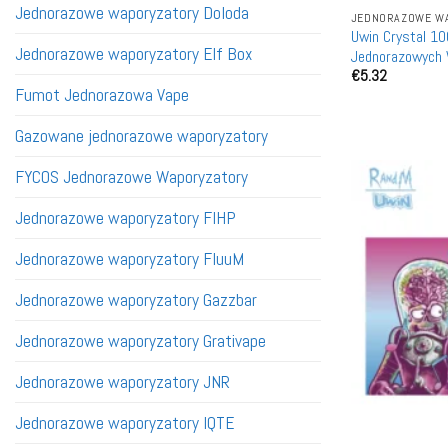
Jednorazowe waporyzatory Doloda
JEDNORAZOWE WA
Uwin Crystal 1
Jednorazowe waporyzatory Elf Box
Jednorazowych 
€
5.32
Zamówienia, Mo
Fumot Jednorazowa Vape
Gazowane jednorazowe waporyzatory
FYCOS Jednorazowe Waporyzatory
Jednorazowe waporyzatory FIHP
Jednorazowe waporyzatory FluuM
Jednorazowe waporyzatory Gazzbar
Jednorazowe waporyzatory Grativape
Jednorazowe waporyzatory JNR
Jednorazowe waporyzatory IQTE