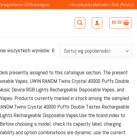
enie SEPA dostępne
✅Akceptujemy płatności z BLIK (Polska)
€
0.00
Posortowane
nie wszystkich wyników: 6
według
popularności
dels presently assigned to this catalogue section. The present
sposable Vapes, UWIN RANDM Twins Crystal 40000 Puffs Double
usic Device RGB Lights Rechargeable Disposable Vapes, and
Vapes. Products currently marked in stock among the sampled
 RANDM Twins Crystal 40000 Puffs Double Tastes Rechargeable
ights Rechargeable Disposable Vapes.Use the brand index to
 Before choosing a model, check its capacity label, charging
ilability and option combinations are dynamic; use the current