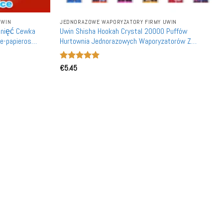
UWIN
JEDNORAZOWE WAPORYZATORY FIRMY UWIN
gnięć Cewka
Uwin Shisha Hookah Crystal 20000 Puffów
e-papieros
Hurtownia Jednorazowych Waporyzatorów Z
Możliwością Ponownego Naładowania
Oceniono
€
5.45
5
na 5