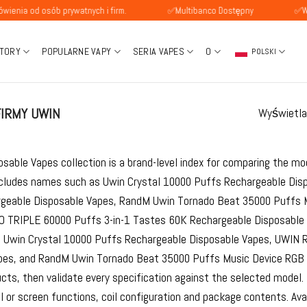
osób prywatnych i firm.
✅Multibanco Dostępny
✅Wynagrodz
TORY
POPULARNE VAPY
SERIA VAPES
O
POLSKI
IRMY UWIN
Wyświetla
sable Vapes collection is a brand-level index for comparing the mo
ncludes names such as Uwin Crystal 10000 Puffs Rechargeable Di
geable Disposable Vapes, RandM Uwin Tornado Beat 35000 Puffs M
TRIPLE 60000 Puffs 3-in-1 Tastes 60K Rechargeable Disposable 
de Uwin Crystal 10000 Puffs Rechargeable Disposable Vapes, UWIN
pes, and RandM Uwin Tornado Beat 35000 Puffs Music Device RGB L
ucts, then validate every specification against the selected model.
ol or screen functions, coil configuration and package contents. Ava