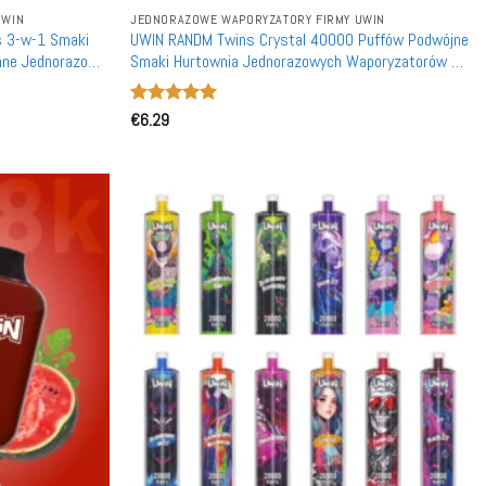
UWIN
JEDNORAZOWE WAPORYZATORY FIRMY UWIN
s 3-w-1 Smaki
UWIN RANDM Twins Crystal 40000 Puffów Podwójne
nne Jednorazowe
Smaki Hurtownia Jednorazowych Waporyzatorów Z
Możliwością Ponownego Naładowania
Oceniono
€
6.29
4.91
na 5