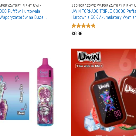
PORYZATORY FIRMY UWIN
JEDNORAZOWE WAPORYZATORY FIRMY 
0000 Puffów Hurtownia
UWIN TORNADO TRIPLE 60000 Puff
Waporyzatorów na Duże
Hurtownia 60K Akumulatory Wymie
żliwość Ponownego Naładowania
Vape'a Luzem
Oceniono
€
6.66
5
na 5