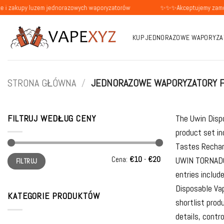
Przewiń
 luzem jednorazowych waporyzatorów
✨✨✨Akceptujemy zamówienia od 
do
zawartości
KUP JEDNORAZOWE WAPORYZA
STRONA GŁÓWNA
/
JEDNORAZOWE WAPORYZATORY F
FILTRUJ WEDŁUG CENY
The Uwin Dispo
product set i
Tastes Rechar
Cena
Cena
Cena:
€10
-
€20
UWIN TORNADO 
FILTRUJ
min
max
entries inclu
Disposable Va
KATEGORIE PRODUKTÓW
shortlist prod
details, contr