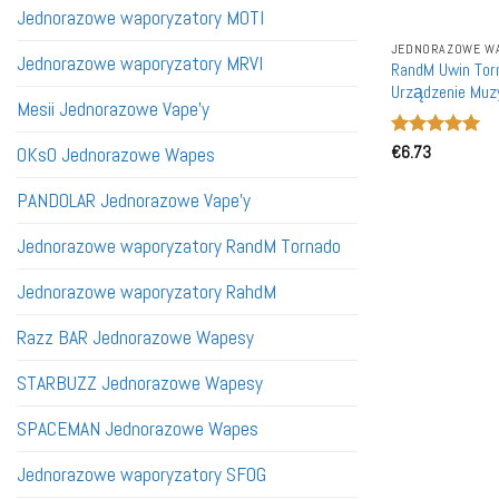
Jednorazowe waporyzatory MOTI
JEDNORAZOWE WA
Jednorazowe waporyzatory MRVI
RandM Uwin Tor
Urządzenie Muz
Mesii Jednorazowe Vape'y
Akumulatory Wa
Oceniono
€
6.73
5
OKsO Jednorazowe Wapes
na 5
PANDOLAR Jednorazowe Vape'y
Jednorazowe waporyzatory RandM Tornado
Jednorazowe waporyzatory RahdM
Razz BAR Jednorazowe Wapesy
STARBUZZ Jednorazowe Wapesy
SPACEMAN Jednorazowe Wapes
Jednorazowe waporyzatory SFOG