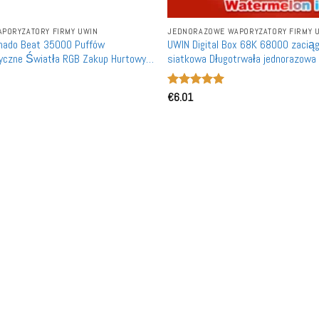
PORYZATORY FIRMY UWIN
JEDNORAZOWE WAPORYZATORY FIRMY 
nado Beat 35000 Puffów
UWIN Digital Box 68K 68000 zacią
yczne Światła RGB Zakup Hurtowy
siatkowa Długotrwała jednorazowa 
poryzatory Jednorazoweładne Detal
Hurtownia Zakup luzem
Oceniono
€
6.01
5
na 5