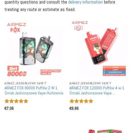
quantity questions and consult the
delivery information
before
treating any route or estimate as fixed.
AIRMEZ JEDNORAZOWE VAPE'Y
AIRMEZ JEDNORAZOWE VAPE'Y
AIRMEZ FOX 80000 Puffów 2-W-1
AIRMEZ FOX 120000 Puffów 4-w-1
Smak Jednorazowe Vape Hurtownia
Smaki Jednorazowe Vape
Hurtownia
Oceniono
5
Oceniono
5
€
7.06
€
6.86
na 5
na 5