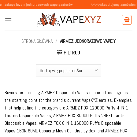
Przewiń
 luzem jednorazowych waporyzatorów
✨✨✨Akceptujemy zamówienia od osób pr
do
zawartości
STRONA GŁÓWNA
/
AIRMEZ JEDNORAZOWE VAPE'Y
FILTRUJ
Buyers researching AIRMEZ Disposable Vapes can use this page as
the starting point for the brand’s current VapeXYZ entries. Examples
that help define the category are AIRMEZ FOX 120000 Puffs 4-IN-1
Tastes Disposable Vapes, AIRMEZ FOX 80000 Puffs 2-IN-1 Taste
Disposable Vapes, AIRMEZ FOX 8 IN 1 160000 Puffs Disposable
Vapes 160K 60ML Capacity Mesh Coil Display Box, and AIRMEZ FOX