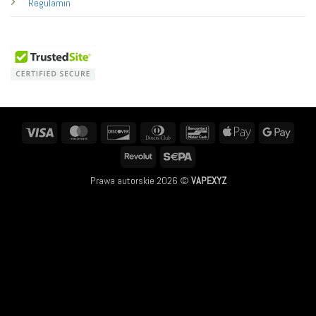
Regulamin
Visa
MasterCard
Discover
Dinners
Bancontact
Apple
Googl
Club
Pay
Pay
Revolut
Sepa
Prawa autorskie 2026 ©
VAPEXYZ