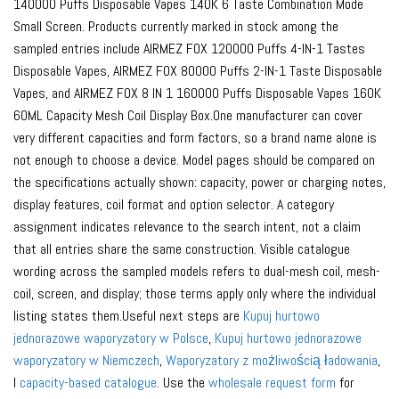
140000 Puffs Disposable Vapes 140K 6 Taste Combination Mode
Small Screen. Products currently marked in stock among the
sampled entries include AIRMEZ FOX 120000 Puffs 4-IN-1 Tastes
Disposable Vapes, AIRMEZ FOX 80000 Puffs 2-IN-1 Taste Disposable
Vapes, and AIRMEZ FOX 8 IN 1 160000 Puffs Disposable Vapes 160K
60ML Capacity Mesh Coil Display Box.One manufacturer can cover
very different capacities and form factors, so a brand name alone is
not enough to choose a device. Model pages should be compared on
the specifications actually shown: capacity, power or charging notes,
display features, coil format and option selector. A category
assignment indicates relevance to the search intent, not a claim
that all entries share the same construction. Visible catalogue
wording across the sampled models refers to dual-mesh coil, mesh-
coil, screen, and display; those terms apply only where the individual
listing states them.Useful next steps are
Kupuj hurtowo
jednorazowe waporyzatory w Polsce
,
Kupuj hurtowo jednorazowe
waporyzatory w Niemczech
,
Waporyzatory z możliwością ładowania
,
I
capacity-based catalogue
. Use the
wholesale request form
for