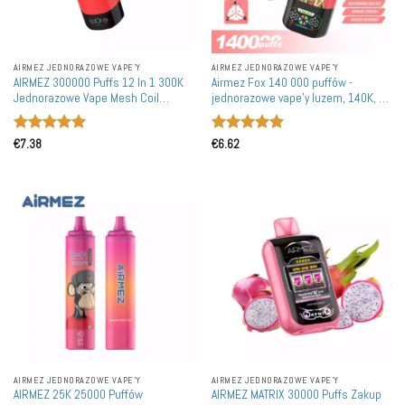
AIRMEZ JEDNORAZOWE VAPE'Y
AIRMEZ JEDNORAZOWE VAPE'Y
AIRMEZ 300000 Puffs 12 In 1 300K
Airmez Fox 140 000 puffów -
Jednorazowe Vape Mesh Coil
jednorazowe vape'y luzem, 140K, 6
Premium Smart Wyświetlacz
kombinacji smaków, tryb mały
Hurtownia Zakup luzem
ekran, hurtownia
Oceniono
5
Oceniono
5
€
7.38
€
6.62
na 5
na 5
AIRMEZ JEDNORAZOWE VAPE'Y
AIRMEZ JEDNORAZOWE VAPE'Y
AIRMEZ 25K 25000 Puffów
AIRMEZ MATRIX 30000 Puffs Zakup