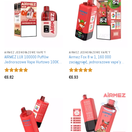
AIRMEZ JEDNORAZOWE VAPE'Y
AIRMEZ JEDNORAZOWE VAPE'Y
AIRMEZ LUX 100000 Puffów
Airmez Fox 8 w 1, 160 000
Jednorazowe Vape Hurtowo 100K
zaciągnięć, jednorazowe vape'y
Widoczny Zbiornik Podwójna Cewka
hurtowo - zakup w dużej ilości,
Siatkowa Funkcja Boost
160K, pojemność 60 ml, siatkowa
Oceniono
5
Oceniono
5
cewka, wywietrznik w pudełku
€
6.82
€
6.93
na 5
na 5