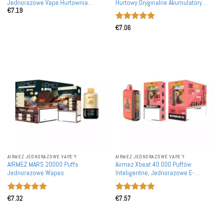
Jednorazowe Vape Hurtownia
Hurtowy Oryginalne Akumulatory
€
7.19
Zakup W Bulk Smart Ekran
Waporyzatory Jednorazowe
Europejski Magazyn Vape BEZ MOQ
Detaliczne
Oceniono
5
€
7.06
na 5
AIRMEZ JEDNORAZOWE VAPE'Y
AIRMEZ JEDNORAZOWE VAPE'Y
AIRMEZ MARS 20000 Puffs
Airmez Xbeat 40 000 Puffów
Jednorazowe Wapes
Inteligentne, Jednorazowe E-
Papierosy w Słuchawkach -
Hurtownia, Zakup Luzem
Oceniono
5
Oceniono
5
€
7.32
€
7.57
na 5
na 5