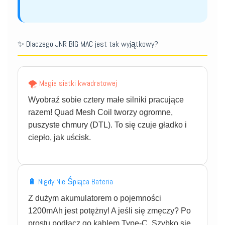
✨ Dlaczego JNR BIG MAC jest tak wyjątkowy?
🌪️ Magia siatki kwadratowej
Wyobraź sobie cztery małe silniki pracujące
razem! Quad Mesh Coil tworzy ogromne,
puszyste chmury (DTL). To się czuje gładko i
ciepło, jak uścisk.
🔋 Nigdy Nie Śpiąca Bateria
Z dużym akumulatorem o pojemności
1200mAh jest potężny! A jeśli się zmęczy? Po
prostu podłącz go kablem Type-C. Szybko się