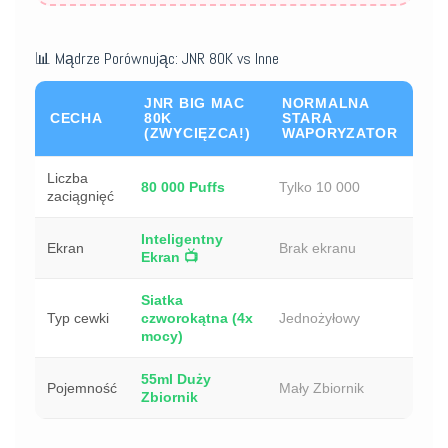
📊 Mądrze Porównując: JNR 80K vs Inne
JNR BIG MAC
NORMALNA
CECHA
80K
STARA
(ZWYCIĘZCA!)
WAPORYZATOR
Liczba
80 000 Puffs
Tylko 10 000
zaciągnięć
Inteligentny
Ekran
Brak ekranu
Ekran 📺
Siatka
Typ cewki
czworokątna (4x
Jednożyłowy
mocy)
55ml Duży
Pojemność
Mały Zbiornik
Zbiornik