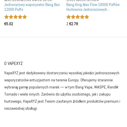
BANG JEDNORAZOWE WAPORYZATORY
10000 WAPORYZATORÓW
Jednorazowy waporyzator Bang Box
Bang King Max Flow 10000 Puffów
12000 Puffs
Hurtownia Jednorazowych
pojemników
Oceniono
5
Oceniono
5
€
5.02
Z
€
2.78
na 5
na 5
O VAPEXYZ
VapeXYZ jest dedykowany dostarczaniu wysokiej jakości jednorazowych
waporyzatorów entuzjastom na terenie Europy. Oferujemy starannie
wybraną gamę popularnych marek — w tym Bang Vape, WASPE, RandM
Tornado i wiele innych. Zarówno do użytku osobistego, jak i zakupu
hurtowego, VapeXYZ jest Twoim zaufanym źródłem produktów premium i
niezawodnej obsługi.