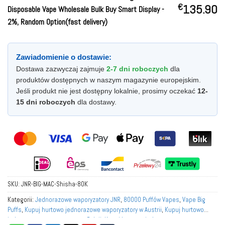
€
135.90
Disposable Vape Wholesale Bulk Buy Smart Display
-
2%, Random Option(fast delivery)
Zawiadomienie o dostawie:
Dostawa zazwyczaj zajmuje
2-7 dni roboczych
dla
produktów dostępnych w naszym magazynie europejskim.
Jeśli produkt nie jest dostępny lokalnie, prosimy oczekać
12-
15 dni roboczych
dla dostawy.
SKU:
JNR-BIG-MAC-Shisha-80K
Kategorii:
Jednorazowe waporyzatory JNR
,
80000 Puffów Vapes
,
Vape Big
Puffs
,
Kupuj hurtowo jednorazowe waporyzatory w Austrii
,
Kupuj hurtowo
jednorazowe waporyzatory w Belgii
,
Kupuj hurtowo jednorazowe waporyzatory