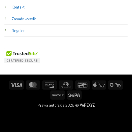
Kontakt
Zasady wysyłki
Regulamin
Visa
MasterCard
Discover
Dinners
Bancontact
Apple
Googl
Club
Pay
Pay
Revolut
Sepa
Prawa autorskie 2026 ©
VAPEXYZ