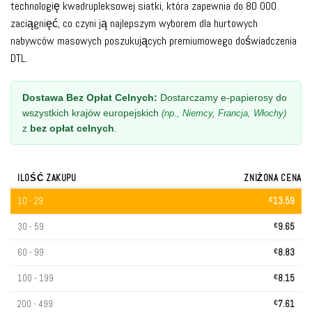
technologię kwadrupleksowej siatki, która zapewnia do 80 000
zaciągnięć, co czyni ją najlepszym wyborem dla hurtowych
nabywców masowych poszukujących premiumowego doświadczenia
DTL.
Dostawa Bez Opłat Celnych:
Dostarczamy e-papierosy do
wszystkich krajów europejskich
(np., Niemcy, Francja, Włochy)
z
bez opłat celnych
.
ILOŚĆ ZAKUPU
ZNIŻONA CENA
10 - 29
€
13.59
30 - 59
€
9.65
60 - 99
€
8.83
100 - 199
€
8.15
200 - 499
€
7.61