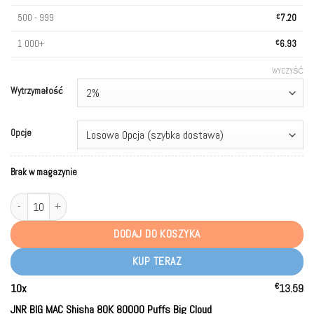
500 - 999
€
7.20
1 000+
€
6.93
WYCZYŚĆ
Wytrzymałość
Opcje
Brak w magazynie
ilość JNR BIG MAC Shisha 80K 80000 Puffs Big Cloud Disposable Vape Whole
DODAJ DO KOSZYKA
KUP TERAZ
€
10
x
13.59
JNR BIG MAC Shisha 80K 80000 Puffs Big Cloud