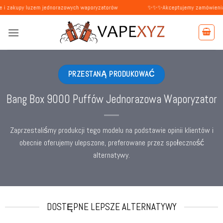
Przewiń
luzem jednorazowych waporyzatorów
✨✨✨Akceptujemy zamówienia od osób pry
do
zawartości
PRZESTANĄ PRODUKOWAĆ
Bang Box 9000 Puffów Jednorazowa Waporyzator
Zaprzestaliśmy produkcji tego modelu na podstawie opinii klientów i
obecnie oferujemy ulepszone, preferowane przez społeczność
alternatywy.
DOSTĘPNE LEPSZE ALTERNATYWY