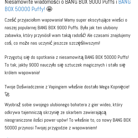
Niesamowite wiadomości o BANG BOX 9000 Puffs i
BANG
BOX 50000
Puffy!
🤩
Cześć przyjaciołom wapowania! Mamy super ekscytujące wieści o
naszej popularnej BANG BOX 9000 Puffs. Była jak ten ulubiony
zabawka, który przyniósł wam taką radość! Ale czasami znajdujemy
coś, co może nas uczynić jeszcze szczęśliwszymi!
Przygotuj się do spotkania z niesamowitą BANG BOX 50000 Puffs!
To tak, jakby 9000 nauczyło się sztuczek magicznych i stało się
królem wapowania!
Twoje Doświadczenie z Vapingiem właśnie dostało Mega Kopnięcie!
🚀
Wyobraź sobie swojego ulubionego bohatera z gier wideo, który
odkrywa tajemniczą skrzynię ze skarbem zawierającą
nieograniczone ilości power-upów! To właśnie to, co nowy BANG BOX
50000 przynosi Twojej przygodzie z wapowaniem!