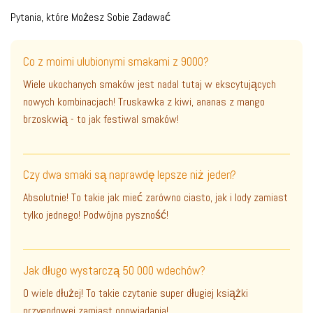
Pytania, które Możesz Sobie Zadawać
Co z moimi ulubionymi smakami z 9000?
Wiele ukochanych smaków jest nadal tutaj w ekscytujących
nowych kombinacjach! Truskawka z kiwi, ananas z mango
brzoskwią - to jak festiwal smaków!
Czy dwa smaki są naprawdę lepsze niż jeden?
Absolutnie! To takie jak mieć zarówno ciasto, jak i lody zamiast
tylko jednego! Podwójna pyszność!
Jak długo wystarczą 50 000 wdechów?
O wiele dłużej! To takie czytanie super długiej książki
przygodowej zamiast opowiadania!