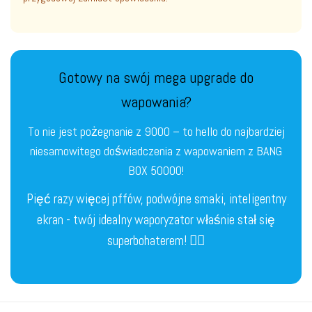
Gotowy na swój mega upgrade do
wapowania?
To nie jest pożegnanie z 9000 – to hello do najbardziej
niesamowitego doświadczenia z wapowaniem z BANG
BOX 50000!
Pięć razy więcej pffów, podwójne smaki, inteligentny
ekran - twój idealny waporyzator właśnie stał się
superbohaterem! 🦸‍♂️