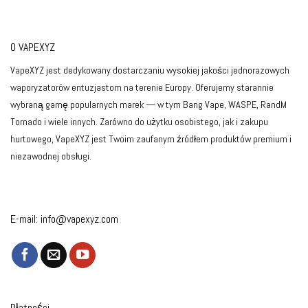
O VAPEXYZ
VapeXYZ jest dedykowany dostarczaniu wysokiej jakości jednorazowych
waporyzatorów entuzjastom na terenie Europy. Oferujemy starannie
wybraną gamę popularnych marek — w tym Bang Vape, WASPE, RandM
Tornado i wiele innych. Zarówno do użytku osobistego, jak i zakupu
hurtowego, VapeXYZ jest Twoim zaufanym źródłem produktów premium i
niezawodnej obsługi.
E-mail:
info@vapexyz.com
Płatności