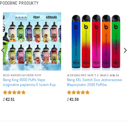
PODOBNE PRODUKTY
9000 WAPORYZATORÓW PUFF
JEDNORAZOWE VAPE'Y O SMAKU JABŁKA
Bang King 9000 Puffs Vape
Bang XXL Switch Duo Jednorazowa
oryginalne papierosy E luzem Kup
Waporyzator 2500 Puffów
Autentyczny E-papieros Zakup
Hurtowy
Oceniono
5
Oceniono
5
Z
€
2.51
Z
€
1.59
na 5
na 5