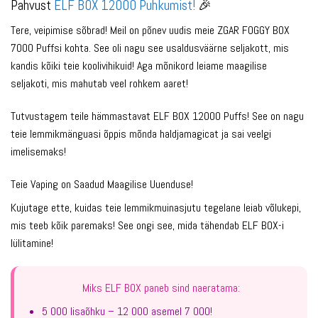
Pahvust
ELF BOX 12000 Puhkumist!
🎉
Tere, veipimise sõbrad! Meil on põnev uudis meie ZGAR FOGGY BOX
7000 Puffsi kohta. See oli nagu see usaldusväärne seljakott, mis
kandis kõiki teie koolivihikuid! Aga mõnikord leiame maagilise
seljakoti, mis mahutab veel rohkem aaret!
Tutvustagem teile hämmastavat ELF BOX 12000 Puffs! See on nagu
teie lemmikmänguasi õppis mõnda haldjamagicat ja sai veelgi
imelisemaks!
Teie Vaping on Saadud Maagilise Uuenduse!
Kujutage ette, kuidas teie lemmikmuinasjutu tegelane leiab võlukepi,
mis teeb kõik paremaks! See ongi see, mida tähendab ELF BOX-i
lülitamine!
Miks ELF BOX paneb sind naeratama:
5 000 lisaõhku – 12 000 asemel 7 000!