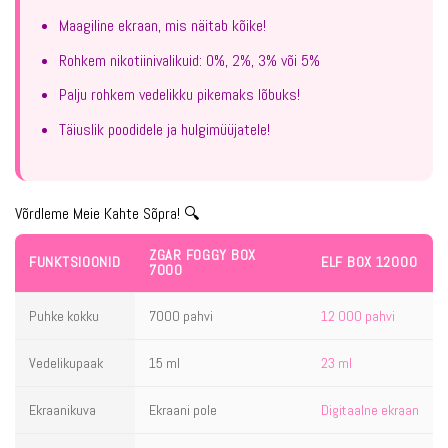
Maagiline ekraan, mis näitab kõike!
Rohkem nikotiinivalikuid: 0%, 2%, 3% või 5%
Palju rohkem vedelikku pikemaks lõbuks!
Täiuslik poodidele ja hulgimüüjatele!
Võrdleme Meie Kahte Sõpra! 🔍
ZGAR FOGGY BOX
FUNKTSIOONID
ELF BOX 12000
7000
Puhke kokku
7000 pahvi
12 000 pahvi
Vedelikupaak
15 ml
23 ml
Ekraanikuva
Ekraani pole
Digitaalne ekraan