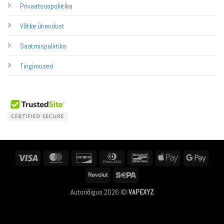
Privaatsuspoliitika
Võtke ühendust
Saatmispoliitika
Tingimused
Visa
MasterCard
Discover
Dinners
Bancontact
Apple
Googl
Club
Pay
Pay
Revolut
Sepa
Autoriõigus 2026 ©
VAPEXYZ