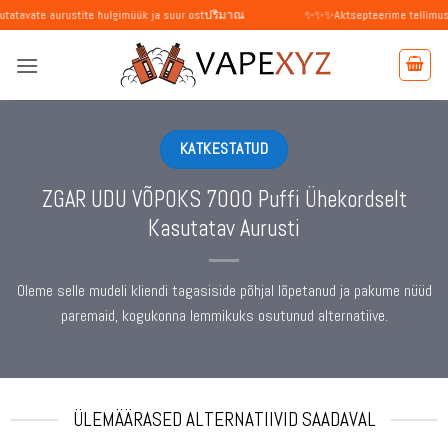
Skip
aurustite hulgimüük ja suur ostปริมาณ
✨✨✨Aktsepteerime tellimusi üksikisikut
to
content
KATKESTATUD
ZGAR UDU VÕPOKS 7000 Puffi Ühekordselt
Kasutatav Aurusti
Oleme selle mudeli kliendi tagasiside põhjal lõpetanud ja pakume nüüd
paremaid, kogukonna lemmikuks osutunud alternatiive.
ÜLEMÄÄRASED ALTERNATIIVID SAADAVAL