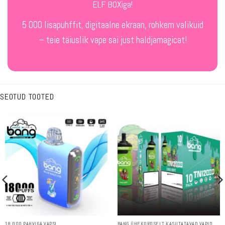
ELF BOXiga!
5 000 lisapuhffit, digitaalne ekraan, rohkem valikuid
– teie täiuslik vape sai just haldjamagicat!
SEOTUD TOOTED
18 000 PAHVIGA VAPSI
BANG ÜHEKORDSELT KASUTATAVAD VAPID