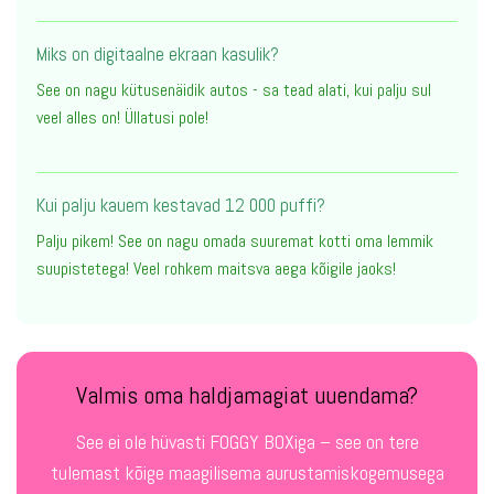
Miks on digitaalne ekraan kasulik?
See on nagu kütusenäidik autos - sa tead alati, kui palju sul
veel alles on! Üllatusi pole!
Kui palju kauem kestavad 12 000 puffi?
Palju pikem! See on nagu omada suuremat kotti oma lemmik
suupistetega! Veel rohkem maitsva aega kõigile jaoks!
Valmis oma haldjamagiat uuendama?
See ei ole hüvasti FOGGY BOXiga – see on tere
tulemast kõige maagilisema aurustamiskogemusega