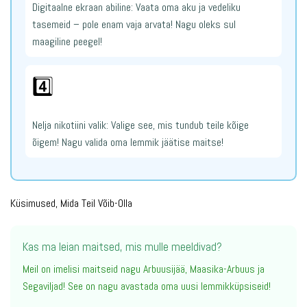
Digitaalne ekraan abiline: Vaata oma aku ja vedeliku
tasemeid – pole enam vaja arvata! Nagu oleks sul
maagiline peegel!
4️⃣
Nelja nikotiini valik: Valige see, mis tundub teile kõige
õigem! Nagu valida oma lemmik jäätise maitse!
Küsimused, Mida Teil Võib-Olla
Kas ma leian maitsed, mis mulle meeldivad?
Meil on imelisi maitseid nagu Arbuusijää, Maasika-Arbuus ja
Segaviljad! See on nagu avastada oma uusi lemmikküpsiseid!