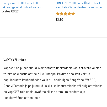
Bang King 18000 Puffs LED
BANG TN 12000 Puffs Ühekordselt
ekraaniga ühekordsed Vape E-
kasutatav Vape Elektrooniline sigaret
Alates
€
3.17
sigaretid Hulgiostmine
Hulgimüük
Hinnanguga
€
4.92
5
/ 5
VAPEXYZi kohta
VapeXYZ on pühendunud kvaliteetsete ühekordselt kasutatavate veipide
tarnimisele entusiastidele üle Euroopa. Pakume hoolikalt valitud
populaarsete kaubamärkide valikut – sealhulgas Bang Vape, WASPE,
RandM Tornado ja palju muud. Isiklikuks kasutamiseks või hulgiostmiseks
on VapeXYZ teie usaldusväärne allikas premium-toodetele ja
usaldusväärsele teenusele.