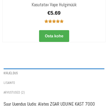
Kasutatav Vape Hulgimüük
€
5.69
Hinnanguga
5.00
/ 5
Osta kohe
KIRJELDUS
LISAINFO
ARVUSTUSED (2)
Suur Uuendus Uudis: Alates ZGAR UDUINE KAST 7000