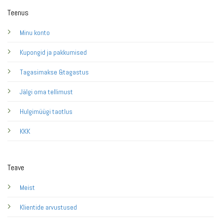
Teenus
Minu konto
Kupongid ja pakkumised
Tagasimakse &tagastus
Jälgi oma tellimust
Hulgimüügi taotlus
KKK
Teave
Meist
Klientide arvustused