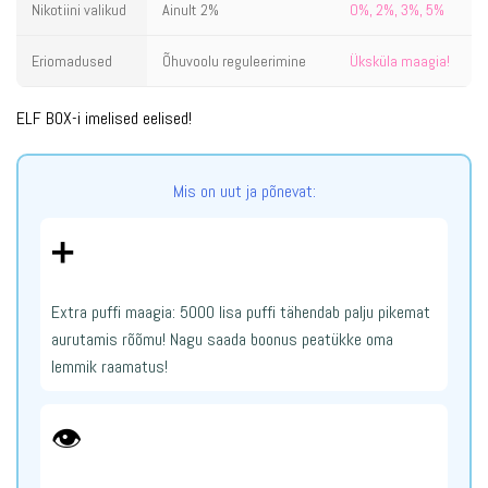
Nikotiini valikud
Ainult 2%
0%, 2%, 3%, 5%
Eriomadused
Õhuvoolu reguleerimine
Üksküla maagia!
ELF BOX-i imelised eelised!
Mis on uut ja põnevat:
➕
Extra puffi maagia: 5000 lisa puffi tähendab palju pikemat
aurutamis rõõmu! Nagu saada boonus peatükke oma
lemmik raamatus!
👁️