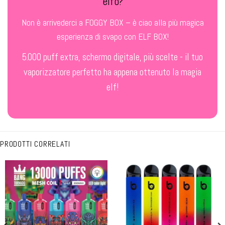
elfo?
Non è arrivederci a FOGGY BOX – è ciao alla più magica
esperienza di svapo con ELF BOX!
5.000 puff extra, schermo digitale, più scelte - il tuo
vaporizzatore perfetto ha appena ottenuto la magia
elf!
PRODOTTI CORRELATI