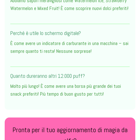
Abbiamo sapori meravigliosi come Watermelon Ice, Strawberry
Watermelon e Mixed Fruit! È come scoprire nuovi dolci preferiti!
Perché è utile lo schermo digitale?
È come avere un indicatore di carburante in una macchina – sai
sempre quanto ti resta! Nessune sorprese!
Quanto dureranno altri 12.000 puff?
Molto più lungo! È come avere una borsa più grande dei tuoi
snack preferiti! Più tempo di buon gusto per tutti!
Pronta per il tuo aggiornamento di magia da