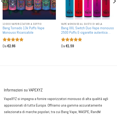
13000 VAPORIZZATORI A SOFFIO
VAPE MONOUSO AL GUSTO DI MELA
Bang Tornado 13k Puffs Vape
Bang XXL Switch Duo Vape monouso
Monouso Ricaricabile
2500 Puffs E-cigarette autentica
Acquisto in bulk
Valutato
5
Valutato
5
Da
€
2.86
Da
€
1.59
su 5
su 5
Informazioni su VAPEXYZ
VapeXYZ si impegna a fornire vaporizzatori monouso di alta qualità agli
appassionati di tutta Europa. Offriamo una gamma accuratamente
selezionata di marche popolari, tra cui Bang Vape, WASPE, RandM