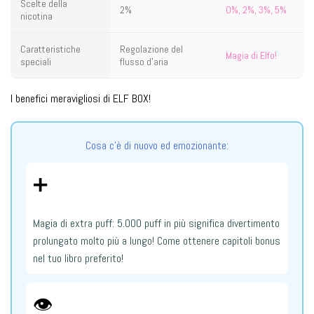
Scelte della
2%
0%, 2%, 3%, 5%
nicotina
Caratteristiche
Regolazione del
Magia di Elfo!
speciali
flusso d'aria
I benefici meravigliosi di ELF BOX!
Cosa c'è di nuovo ed emozionante:
➕
Magia di extra puff: 5.000 puff in più significa divertimento
prolungato molto più a lungo! Come ottenere capitoli bonus
nel tuo libro preferito!
👁️