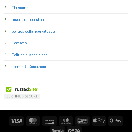
Chi siamo
recensioni dei clienti
politica sulla riservatezza
Contatto
Politica di spedizione
Termini & Condizioni
Visa
MasterCard
Discover
Dinners
Bancontact
Apple
Googl
Club
Pay
Pay
Revolut
Sepa