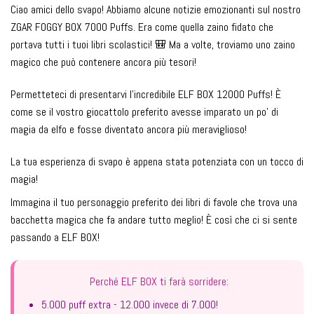
Ciao amici dello svapo! Abbiamo alcune notizie emozionanti sul nostro
ZGAR FOGGY BOX 7000 Puffs. Era come quella zaino fidato che
portava tutti i tuoi libri scolastici! 🎒 Ma a volte, troviamo uno zaino
magico che può contenere ancora più tesori!
Permetteteci di presentarvi l'incredibile ELF BOX 12000 Puffs! È
come se il vostro giocattolo preferito avesse imparato un po' di
magia da elfo e fosse diventato ancora più meraviglioso!
La tua esperienza di svapo è appena stata potenziata con un tocco di
magia!
Immagina il tuo personaggio preferito dei libri di favole che trova una
bacchetta magica che fa andare tutto meglio! È così che ci si sente
passando a ELF BOX!
Perché ELF BOX ti farà sorridere:
5.000 puff extra - 12.000 invece di 7.000!