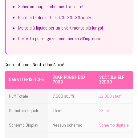
Schermo magico che mostra tutto!
Più scelte di nicotina: 0%, 2%, 3% o 5%
Molto più liquido per un divertimento più lungo!
Perfetto per negozi e commercio all'ingrosso!
Confrontiamo i Nostri Due Amici!
ZGAR FOGGY BOX
SCATOLA ELF
CARATTERISTICHE
7000
12000
Puff Totale
7.000 sbuffi
12.000 sbuffi
Serbatoio Liquidi
15 ml
23 ml
Schermo Display
Nessun schermo
Schermo digitale