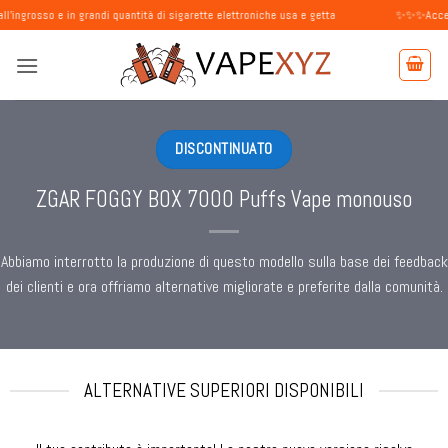
Salta
 in grandi quantità di sigarette elettroniche usa e getta
✨✨✨Accettiamo ordin
ai
contenuti
DISCONTINUATO
ZGAR FOGGY BOX 7000 Puffs Vape monouso
Abbiamo interrotto la produzione di questo modello sulla base dei feedback
dei clienti e ora offriamo alternative migliorate e preferite dalla comunità.
ALTERNATIVE SUPERIORI DISPONIBILI