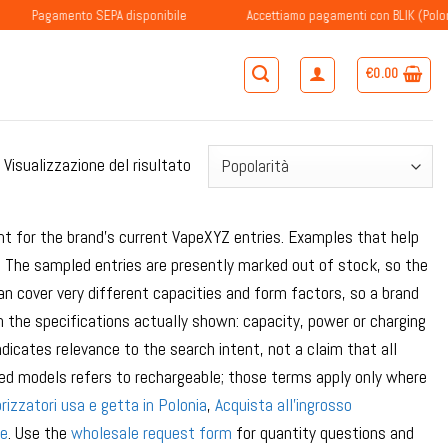
agamento SEPA disponibile
Accettiamo pagamenti con BLIK (Polonia)
€
0.00
Visualizzazione del risultato
t for the brand’s current VapeXYZ entries. Examples that help
The sampled entries are presently marked out of stock, so the
n cover very different capacities and form factors, so a brand
the specifications actually shown: capacity, power or charging
dicates relevance to the search intent, not a claim that all
ed models refers to rechargeable; those terms apply only where
rizzatori usa e getta in Polonia
,
Acquista all'ingrosso
ue
. Use the
wholesale request form
for quantity questions and