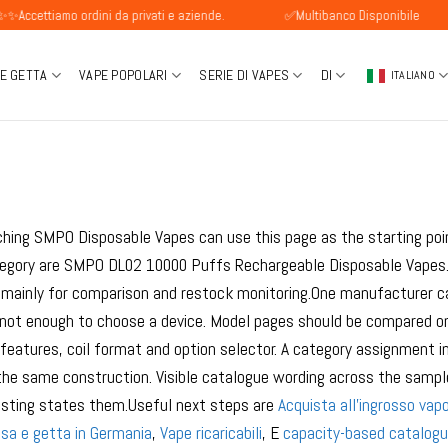
amo ordini da privati e aziende.
✅Multibanco Disponibile
P
 E GETTA
VAPE POPOLARI
SERIE DI VAPES
DI
ITALIANO
hing SMPO Disposable Vapes can use this page as the starting poin
tegory are SMPO DL02 10000 Puffs Rechargeable Disposable Vapes. 
 mainly for comparison and restock monitoring.One manufacturer ca
not enough to choose a device. Model pages should be compared on 
 features, coil format and option selector. A category assignment in
the same construction. Visible catalogue wording across the sampl
 listing states them.Useful next steps are
Acquista all'ingrosso vapo
usa e getta in Germania
,
Vape ricaricabili
, E
capacity-based catalog