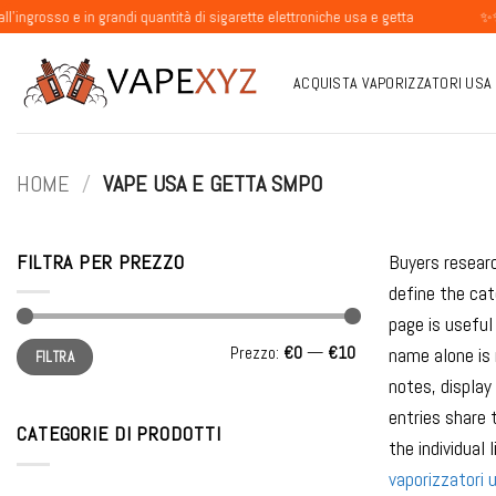
Salta
o e in grandi quantità di sigarette elettroniche usa e getta
✨✨✨Accetti
ai
contenuti
ACQUISTA VAPORIZZATORI USA
HOME
/
VAPE USA E GETTA SMPO
FILTRA PER PREZZO
Buyers researc
define the ca
page is useful
Prezzo
Prezzo
Prezzo:
€0
—
€10
name alone is 
FILTRA
Min
Max
notes, display
entries share 
CATEGORIE DI PRODOTTI
the individual
vaporizzatori 