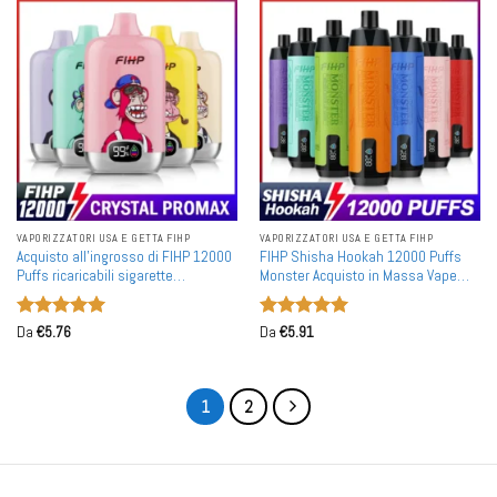
VAPORIZZATORI USA E GETTA FIHP
VAPORIZZATORI USA E GETTA FIHP
Acquisto all'ingrosso di FIHP 12000
FIHP Shisha Hookah 12000 Puffs
Puffs ricaricabili sigarette
Monster Acquisto in Massa Vape
elettroniche monouso
Ricaricabili Monouso all'Ingrosso
Valutato
5
Valutato
5
Da
€
5.76
Da
€
5.91
su 5
su 5
1
2