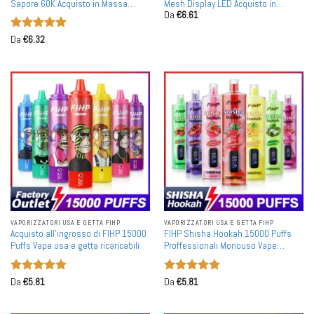
Sapore 60K Acquisto in Massa
Mesh Display LED Acquisto in
Da
€
6.61
Ricaricabile Display LED Monouso
Massa Vape Ricaricabili Monouso
Vape Vendita all'Ingrosso
all'Ingrosso
Valutato
5
Da
€
6.32
su 5
VAPORIZZATORI USA E GETTA FIHP
VAPORIZZATORI USA E GETTA FIHP
Acquisto all'ingrosso di FIHP 15000
FIHP Shisha Hookah 15000 Puffs
Puffs Vape usa e getta ricaricabili
Proffessionali Monouso Vape
All'ingrosso
Valutato
5
Valutato
5
Da
€
5.81
Da
€
5.81
su 5
su 5