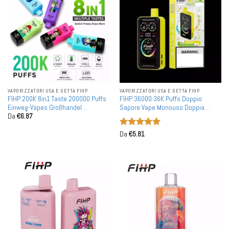
VAPORIZZATORI USA E GETTA FIHP
VAPORIZZATORI USA E GETTA FIHP
FIHP 200K 8in1 Taste 200000 Puffs
FIHP 36000 36K Puffs Doppio
Einweg-Vapes Großhandel
Sapore Vape Monouso Doppia
Da
€
6.87
Mengenrabatt Mesh Coil LED-
Bobina Mesh Display Completo LED
Display
all'Ingrosso
Valutato
5
Da
€
5.81
su 5