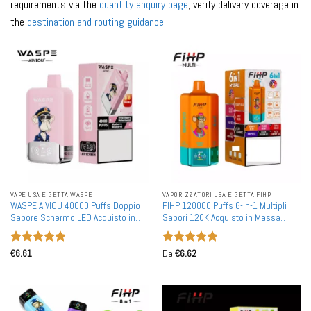
requirements via the
quantity enquiry page
; verify delivery coverage in
the
destination and routing guidance
.
VAPE USA E GETTA WASPE
VAPORIZZATORI USA E GETTA FIHP
WASPE AIVIOU 40000 Puffs Doppio
FIHP 120000 Puffs 6-in-1 Multipli
Sapore Schermo LED Acquisto in
Sapori 120K Acquisto in Massa
Massa Vape Ricaricabili Monouso
Vape Ricaricabili Monouso
all'Ingrosso
all'Ingrosso
Valutato
5
Valutato
5
€
6.61
Da
€
6.62
su 5
su 5