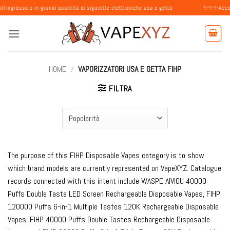
Salta
 in grandi quantità di sigarette elettroniche usa e getta
✨✨✨Accettiamo ordini
ai
contenuti
HOME
/
VAPORIZZATORI USA E GETTA FIHP
FILTRA
The purpose of this FIHP Disposable Vapes category is to show
which brand models are currently represented on VapeXYZ. Catalogue
records connected with this intent include WASPE AIVIOU 40000
Puffs Double Taste LED Screen Rechargeable Disposable Vapes, FIHP
120000 Puffs 6-in-1 Multiple Tastes 120K Rechargeable Disposable
Vapes, FIHP 40000 Puffs Double Tastes Rechargeable Disposable