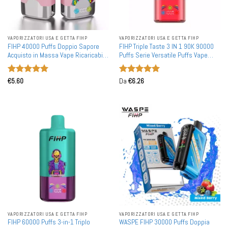
VAPORIZZATORI USA E GETTA FIHP
VAPORIZZATORI USA E GETTA FIHP
FIHP 40000 Puffs Doppio Sapore
FIHP Triple Taste 3 IN 1 90K 90000
Acquisto in Massa Vape Ricaricabili
Puffs Serie Versatile Puffs Vape
Monouso all'Ingrosso
Monouso Acquisto All'ingrosso in
Quantità
Valutato
5
Valutato
5
€
5.60
Da
€
6.26
su 5
su 5
VAPORIZZATORI USA E GETTA FIHP
VAPORIZZATORI USA E GETTA FIHP
FIHP 60000 Puffs 3-in-1 Triplo
WASPE FIHP 30000 Puffs Doppia