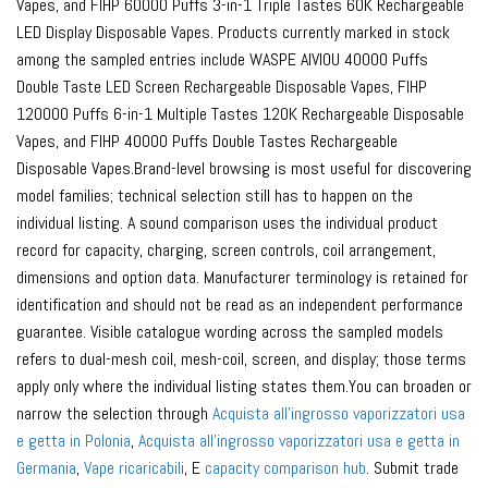
Vapes, and FIHP 60000 Puffs 3-in-1 Triple Tastes 60K Rechargeable
LED Display Disposable Vapes. Products currently marked in stock
among the sampled entries include WASPE AIVIOU 40000 Puffs
Double Taste LED Screen Rechargeable Disposable Vapes, FIHP
120000 Puffs 6-in-1 Multiple Tastes 120K Rechargeable Disposable
Vapes, and FIHP 40000 Puffs Double Tastes Rechargeable
Disposable Vapes.Brand-level browsing is most useful for discovering
model families; technical selection still has to happen on the
individual listing. A sound comparison uses the individual product
record for capacity, charging, screen controls, coil arrangement,
dimensions and option data. Manufacturer terminology is retained for
identification and should not be read as an independent performance
guarantee. Visible catalogue wording across the sampled models
refers to dual-mesh coil, mesh-coil, screen, and display; those terms
apply only where the individual listing states them.You can broaden or
narrow the selection through
Acquista all'ingrosso vaporizzatori usa
e getta in Polonia
,
Acquista all'ingrosso vaporizzatori usa e getta in
Germania
,
Vape ricaricabili
, E
capacity comparison hub
. Submit trade