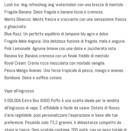
Lush Ice: Ang refreshing ang watermelon con una brezza di mentolo.
Fragola Banana: Dolce fragola e banana liscia e cremosa.
Menta Ghiaccio: Menta fresca e croccante con una sensazione fresca
e ghiacciata.
Blue Razz: Un perfetto equilibrio di lampone blu agro e dolce.
Fragola Mela Anguria: Una deliziosa fusione di fragola, mela e anguria.
Pink Lemonade: Agrume limone con una dolce e zuccherata nota.
Banana Ice: Banana cremosa con un finale freddo di mentolo.
Royal Cream: Crema ricca mescolata con morbido vaniglia.
Pesca Mango Ananas: Una terna tropicale di pesca, mango e ananas.
Bombone: Dolce e soffice cotone.
Vape all'ingrosso
Il DOLODA Extra Box 6000 Puffs è una scelta ideale per la vendita
all'ingrosso di vape. È affidabile e facile da usare. Dotato di flusso
d'aria regolabile, puoi personalizzare l'aspirazione in base alle tue
preferenze. Pesando solo 73,2 grammi, è abbastanza compatto da
stare in tasca. Ogni scatola contiene 200 unità, con un peso totale di