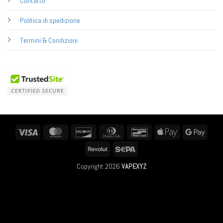
Contatto
Politica di spedizione
Termini & Condizioni
Visa
MasterCard
Discover
Dinners
Bancontact
Apple
Googl
Club
Pay
Pay
Revolut
Sepa
Copyright 2026
VAPEXYZ