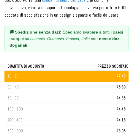
Box 6000 Puffs, una
cialda monouso per vape
che combina
convenienza, varietà di sapori e tecnologia innovativa per offrire 6000
boccate di soddisfazione in un design elegante e facile da usare.
🚚 Spedizione senza dazi:
Spediamo svapare a tutti i paesi
europei
con
nesse dazi
ad esempio, Germania, Francia, Italia
doganali
.
QUANTITÀ DI ACQUISTO
PREZZO SCONTATO
10 - 29
€
7.46
30 - 49
€
5.30
50 - 99
€
4.85
100 - 199
€
4.48
200 - 499
€
4.18
500 - 999
€
3.95