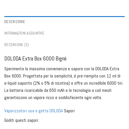
Acquista all'ingrosso vaporizzatori usa e getta nei Paesi Bassi
,
Acquista
all'ingrosso vaporizzatori usa e getta in Norvegia
,
Acquista all'ingrosso
vaporizzatori usa e getta in Polonia
,
Acquista all'ingrosso vaporizzatori usa
e getta in Portogallo
,
Acquista all'ingrosso vaporizzatori usa e getta in
DESCRIZIONE
Spagna
,
Acquista all'ingrosso vaporizzatori usa e getta in Svezia
,
Acquista
all'ingrosso vaporizzatori usa e getta in Svizzera
,
Acquista i Migliori Sapori di
INFORMAZIONI AGGIUNTIVE
Vape Monouso
,
Serie di vaporizzatori usa e getta
,
Vape usa e getta Doloda
,
Vape monouso Ice Taste
,
Vape monouso al gusto di limone
,
Vape monouso
RECENSIONI (3)
Lush Taste
,
Vape monouso Mango Taste
,
Vape monouso al gusto di menta
,
Vape monouso al gusto di pesca
,
Vape monouso al gusto di ananas
,
Vape
DOLODA Extra Box 6000 Bignè
ricaricabili
,
Vape monouso al gusto di fragola
,
Sigaretta Elettronica
,
Negozio
di vaporizzatori di Puffs
,
Vape monouso al gusto di anguria
Sperimenta la massima convenienza e sapore con la DOLODA Extra
Box 6000. Progettata per la semplicità, è pre-riempita con 12 ml di
e-liquid saporito (2% o 5% di nicotina) e offre un incredibile 6000 tiri.
La batteria ricaricabile da 650 mAh e la tecnologia a coil mesh
garantiscono un vapore ricco e soddisfacente ogni volta.
Vaporizzatori usa e getta DOLODA
Sapori
Goditi questi sapori: