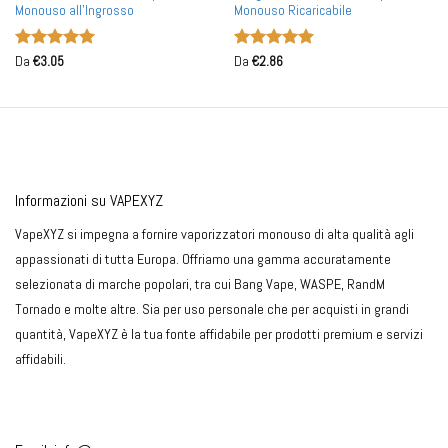
Monouso all'Ingrosso
Monouso Ricaricabile
Valutato
5
Valutato
5
Da
€
3.05
Da
€
2.86
su 5
su 5
Informazioni su VAPEXYZ
VapeXYZ si impegna a fornire vaporizzatori monouso di alta qualità agli
appassionati di tutta Europa. Offriamo una gamma accuratamente
selezionata di marche popolari, tra cui Bang Vape, WASPE, RandM
Tornado e molte altre. Sia per uso personale che per acquisti in grandi
quantità, VapeXYZ è la tua fonte affidabile per prodotti premium e servizi
affidabili.