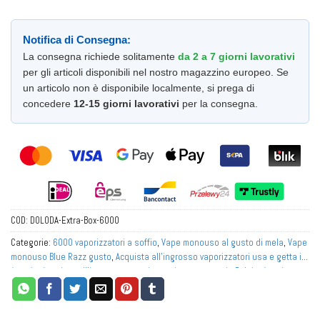
Notifica di Consegna:
La consegna richiede solitamente
da 2 a 7 giorni lavorativi
per gli articoli disponibili nel nostro magazzino europeo. Se
un articolo non è disponibile localmente, si prega di
concedere
12-15 giorni lavorativi
per la consegna.
COD:
DOLODA-Extra-Box-6000
Categorie:
6000 vaporizzatori a soffio
,
Vape monouso al gusto di mela
,
Vape
monouso Blue Razz gusto
,
Acquista all'ingrosso vaporizzatori usa e getta in
Austria
,
Acquista all'ingrosso vaporizzatori usa e getta in Belgio
,
Acquista
all'ingrosso vaporizzatori usa e getta in Europa
,
Acquista all'ingrosso
vaporizzatori usa e getta in Francia
,
Acquista all'ingrosso vaporizzatori usa
e getta in Germania
,
Acquista all'ingrosso vaporizzatori usa e getta in Italia
,