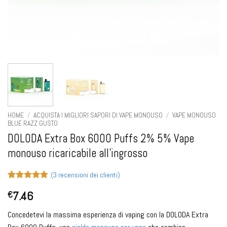
HOME
/
ACQUISTA I MIGLIORI SAPORI DI VAPE MONOUSO
/
VAPE MONOUSO
BLUE RAZZ GUSTO
DOLODA Extra Box 6000 Puffs 2% 5% Vape
monouso ricaricabile all'ingrosso
(
3
recensioni dei clienti)
Valutato
3
5
7.46
€
su 5 su
base di
recensioni
Concedetevi la massima esperienza di vaping con la DOLODA Extra