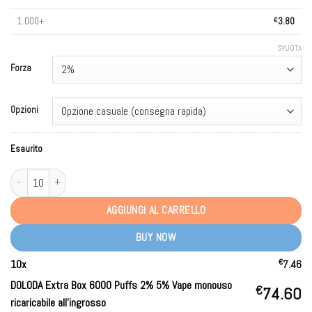
1.000+
€
3.80
SVUOTA
Forza
Opzioni
Esaurito
DOLODA Extra Box 6000 Puffs 2% 5% Rechargeable Disposable Vape Wholesa
AGGIUNGI AL CARRELLO
BUY NOW
€
10
x
7.46
DOLODA Extra Box 6000 Puffs 2% 5% Vape monouso
€
74.60
ricaricabile all'ingrosso