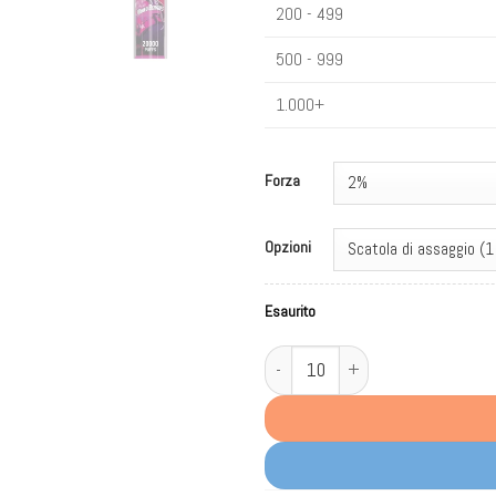
200 - 499
500 - 999
1.000+
Forza
Opzioni
Esaurito
Uwin Shisha Hookah Crystal 20000