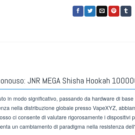
vaporizzatori usa e getta in Europa
,
Ac
vaporizzatori usa e getta in Germania
vaporizzatori usa e getta nei Paesi Ba
all'ingrosso vaporizzatori usa e getta 
Acquista all'ingrosso vaporizzatori u
Acquista all'ingrosso vaporizzatori us
di cristallo
,
Serie di vaporizzatori usa 
Negozio di vaporizzatori di Puffs
e monouso: JNR MEGA Shisha Hookah 10000
 in modo significativo, passando da hardware di base a s
erienza nella distribuzione globale presso VapeXYZ, abbi
grosso ci consente di valutare rigorosamente i dispositiv
ta un cambiamento di paradigma nella resistenza dell'