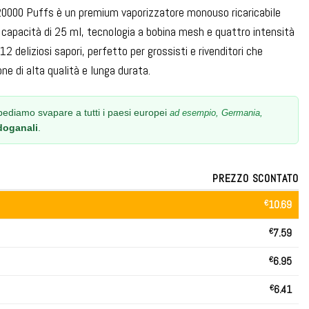
20000 Puffs è un premium vaporizzatore monouso ricaricabile
na capacità di 25 ml, tecnologia a bobina mesh e quattro intensità
 12 deliziosi sapori, perfetto per grossisti e rivenditori che
ne di alta qualità e lunga durata.
ediamo svapare a tutti i paesi europei
ad esempio, Germania,
doganali
.
PREZZO SCONTATO
€
10.69
€
7.59
€
6.95
€
6.41