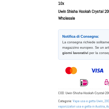
10
x
Uwin Shisha Hookah Crystal 20
Wholesale
Notifica di Consegna:
La consegna richiede solitam
magazzino europeo. Se un arti
giorni lavorativi
per la conse
COD:
Uwin-Shisha-Hookah-Crystal-2
Categorie:
Vape usa e getta Uwin
,
200
vaporizzatori usa e getta in Austria
,
Ac