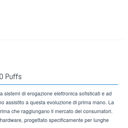
quista all'ingrosso vaporizzatori usa e getta in Francia
,
Acquista all'ingrosso
,
Acquista all'ingrosso vaporizzatori usa e getta in Italia
,
Acquista all'ingrosso
ssi
,
Acquista all'ingrosso vaporizzatori usa e getta in Norvegia
,
Acquista
in Polonia
,
Acquista all'ingrosso vaporizzatori usa e getta in Portogallo
,
sa e getta in Spagna
,
Acquista all'ingrosso vaporizzatori usa e getta in Svezia
,
a e getta in Svizzera
,
Acquista i Migliori Sapori di Vape Monouso
,
Vaporizzatori
e getta
,
Vape a bassa potenza
,
Vape ricaricabili
,
Shisha Narghilè Vape
,
0 Puffs
istemi di erogazione elettronica sofisticati e ad
amo assistito a questa evoluzione di prima mano. La
i prima che raggiungano il mercato dei consumatori.
hardware, progettato specificamente per lunghe