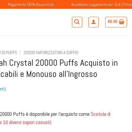
ento SEPA disponibile
Accettiamo pagamenti con BLIK (Polonia)
€
0.00
 DI PUFFS
/
20000 VAPORIZZATORI A SOFFIO
h Crystal 20000 Puffs Acquisto in
cabili e Monouso all'Ingrosso
nti)
20000 Puffs è disponibile per l'acquisto come
Scatola di
10 diversi sapori casuali).