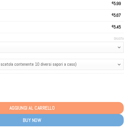
€
5.99
€
5.67
€
5.45
SVUOTA
 Puffs Bulk Buy Rechargeable Disposable Vapes Wholesale quantità
AGGIUNGI AL CARRELLO
BUY NOW