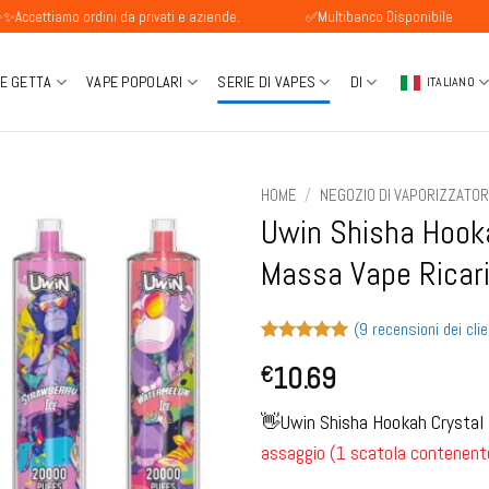
 ordini da privati e aziende.
✅Multibanco Disponibile
Pagam
 E GETTA
VAPE POPOLARI
SERIE DI VAPES
DI
ITALIANO
HOME
/
NEGOZIO DI VAPORIZZATORI
Uwin Shisha Hooka
Massa Vape Ricari
(
9
recensioni dei clie
Valutato
9
5
10.69
€
su 5 su
base di
recensioni
👋Uwin Shisha Hookah Crystal 
assaggio (1 scatola contenente 