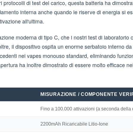
i protocolli di test del carico, questa batteria ha dimo
ldamento interna anche quando le riserve di energia si 
ivazione all'ultima.
tazione moderna di tipo C, che i nostri test di laboratori
noltre, il dispositivo ospita un enorme serbatoio interno 
edenti nei vapes monouso standard, eliminando funzional
pertura ha inoltre dimostrato di essere molto efficace nei
MISURAZIONE / COMPONENTE VERI
Fino a 100.000 attivazioni (a seconda della 
2200mAh Ricaricabile Litio-Ione